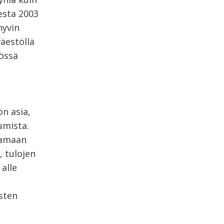
esta 2003
hyvin
äestöllä
tössä
ön asia,
umista.
Samaan
 tulojen
 alle
asten