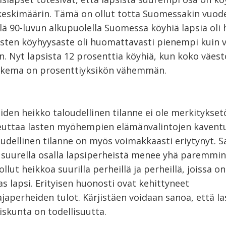
keskimäärin. Tämä on ollut totta Suomessakin vuod
elä 90-luvun alkupuolella Suomessa köyhiä lapsia oli 
lasten köyhyysaste oli huomattavasti pienempi kuin v
n. Nyt lapsista 12 prosenttia köyhiä, kun koko väes
ukema on prosenttiyksikön vähemmän.
den heikko taloudellinen tilanne ei ole merkitykset
iheuttaa lasten myöhempien elämänvalintojen kavent
oudellinen tilanne on myös voimakkaasti eriytynyt. 
 suurella osalla lapsiperheistä menee yhä paremmin,
ollut heikkoa suurilla perheillä ja perheillä, joissa on
s lapsi. Erityisen huonosti ovat kehittyneet
japerheiden tulot. Kärjistäen voidaan sanoa, että l
iskunta on todellisuutta.