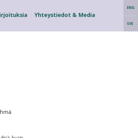
ENG
irjoituksia
Yhteystiedot & Media
SVE
ryhmä
yhiä kuin