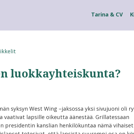
Tarina & CV
K
ikkelit
en luokkayhteiskunta?
män syksyn West Wing –jaksossa yksi sivujuoni oli 
ka vaativat lapsille oikeutta äänestää. Grillatessaan
in presidentin kanslian henkilökuntaa nämä vihaiset
slapset totesivat, että lapsista suurempi osa on kö