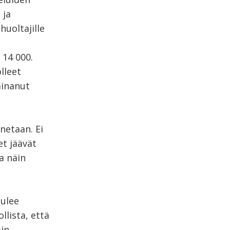
 ja
huoltajille
 14 000.
lleet
ainanut
netaan. Ei
et jäävät
a näin
tulee
lista, että
min