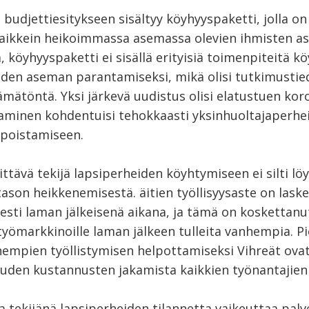
 budjettiesitykseen sisältyy köyhyyspaketti, jolla on
aikkein heikoimmassa asemassa olevien ihmisten a
, köyhyyspaketti ei sisällä erityisiä toimenpiteitä k
iden aseman parantamiseksi, mikä olisi tutkimustie
ämätöntä. Yksi järkevä uudistus olisi elatustuen ko
aminen kohdentuisi tehokkaasti yksinhuoltajaperhe
poistamiseen.
ittävä tekijä lapsiperheiden köyhtymiseen ei silti lö
ason heikkenemisestä. äitien työllisyysaste on lask
esti laman jälkeisenä aikana, ja tämä on koskettanu
 työmarkkinoille laman jälkeen tulleita vanhempia. P
hempien työllistymisen helpottamiseksi Vihreät ovat
en kustannusten jakamista kaikkien työnantajien
 tekijänä lapsiperheiden tilannetta vaikeuttaa palv