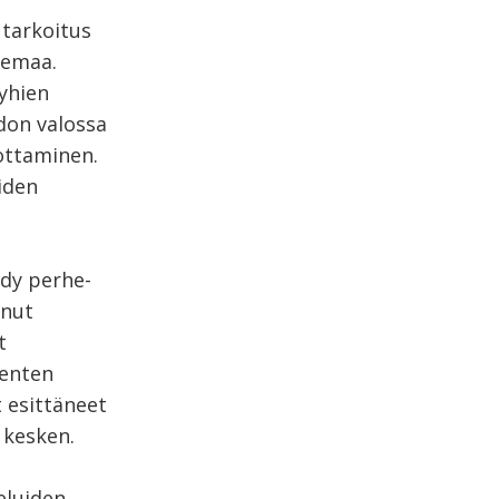
 tarkoitus
semaa.
öyhien
don valossa
rottaminen.
iden
ydy perhe-
enut
t
ienten
 esittäneet
 kesken.
eluiden