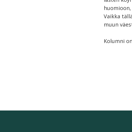
huomioon, 
Vaikka täll
muun väest
Kolumni on