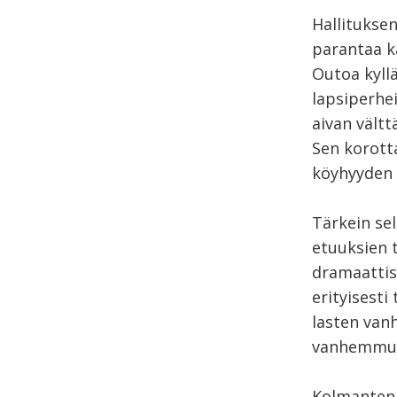
Hallituksen
parantaa k
Outoa kyllä
lapsiperhe
aivan vältt
Sen korott
köyhyyden 
Tärkein sel
etuuksien t
dramaattis
erityisesti
lasten van
vanhemmuud
Kolmantena