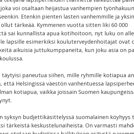
 joka voi osaltaan heijastua vanhempien työnhakuun
seenkin. Etenkin pienten lasten vanhemmille ja yksin
ollut tärkeää. Kymmenen vuotta sitten liki 60 000
tä sai kunnallista apua kotihoitoon, nyt luku on alle
e lapsille esimerkiksi kouluterveydenhoitajat ovat o
rkeitä aikuisia juttukumppaneita, kun joku asia on p
koulussa.
 täytyisi paneutua siihen, mille ryhmille kotiapua an
in, että Helsingissä väestön vanhentuessa lapsiperhe
lman kotiapua, vaikka joissain Suomen kaupungeiss
ynyt.
 syksyn budjettikäsittelyssä suomalainen köyhyys 
si tärkeistä keskustelunaiheista. On varmasti mahdol
hyys otetaan budjetissa hallituksen esitystä parem