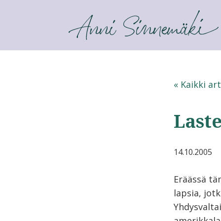
ANNI SINNEMÄKI
« Kaikki art
Last
14.10.2005
Eräässä tä
lapsia, jot
Yhdysvalta
amerikkalai