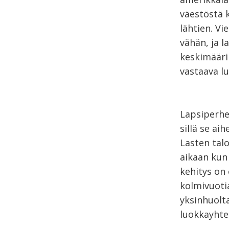
väestöstä 
lähtien. Vi
vähän, ja 
keskimääri
vastaava l
Lapsiperhei
sillä se a
Lasten tal
aikaan kun
kehitys on 
kolmivuotia
yksinhuolta
luokkayhte