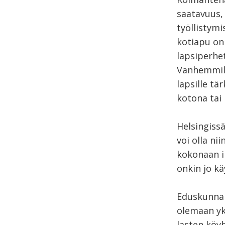
saatavuus,
työllistymi
kotiapu on 
lapsiperhet
Vanhemmill
lapsille tä
kotona tai 
Helsingissä
voi olla ni
kokonaan i
onkin jo kä
Eduskunnan
olemaan yk
lasten köy