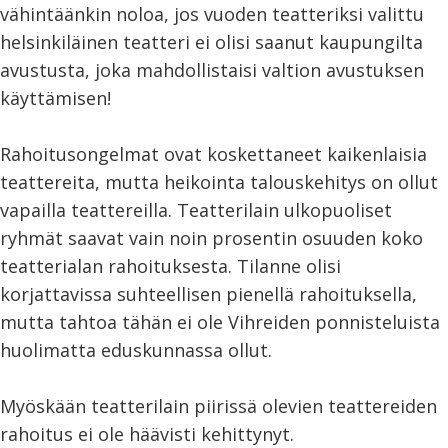
vähintäänkin noloa, jos vuoden teatteriksi valittu
helsinkiläinen teatteri ei olisi saanut kaupungilta
avustusta, joka mahdollistaisi valtion avustuksen
käyttämisen!
Rahoitusongelmat ovat koskettaneet kaikenlaisia
teattereita, mutta heikointa talouskehitys on ollut
vapailla teattereilla. Teatterilain ulkopuoliset
ryhmät saavat vain noin prosentin osuuden koko
teatterialan rahoituksesta. Tilanne olisi
korjattavissa suhteellisen pienellä rahoituksella,
mutta tahtoa tähän ei ole Vihreiden ponnisteluista
huolimatta eduskunnassa ollut.
Myöskään teatterilain piirissä olevien teattereiden
rahoitus ei ole häävisti kehittynyt.