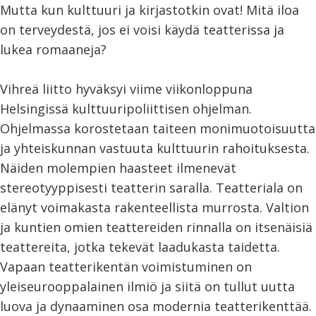
Mutta kun kulttuuri ja kirjastotkin ovat! Mitä iloa
on terveydestä, jos ei voisi käydä teatterissa ja
lukea romaaneja?
Vihreä liitto hyväksyi viime viikonloppuna
Helsingissä kulttuuripoliittisen ohjelman.
Ohjelmassa korostetaan taiteen monimuotoisuutta
ja yhteiskunnan vastuuta kulttuurin rahoituksesta.
Näiden molempien haasteet ilmenevät
stereotyyppisesti teatterin saralla. Teatteriala on
elänyt voimakasta rakenteellista murrosta. Valtion
ja kuntien omien teattereiden rinnalla on itsenäisiä
teattereita, jotka tekevät laadukasta taidetta.
Vapaan teatterikentän voimistuminen on
yleiseurooppalainen ilmiö ja siitä on tullut uutta
luova ja dynaaminen osa modernia teatterikenttää.