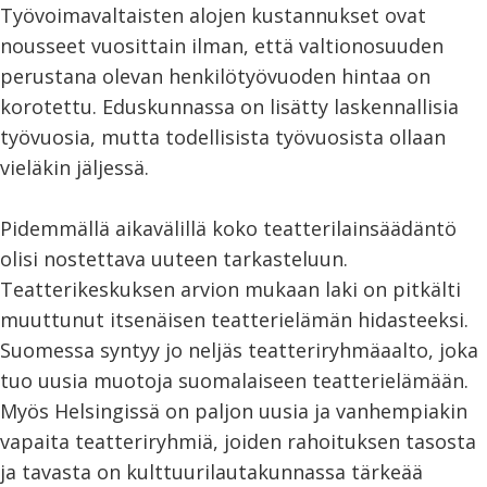
Työvoimavaltaisten alojen kustannukset ovat
nousseet vuosittain ilman, että valtionosuuden
perustana olevan henkilötyövuoden hintaa on
korotettu. Eduskunnassa on lisätty laskennallisia
työvuosia, mutta todellisista työvuosista ollaan
vieläkin jäljessä.
Pidemmällä aikavälillä koko teatterilainsäädäntö
olisi nostettava uuteen tarkasteluun.
Teatterikeskuksen arvion mukaan laki on pitkälti
muuttunut itsenäisen teatterielämän hidasteeksi.
Suomessa syntyy jo neljäs teatteriryhmäaalto, joka
tuo uusia muotoja suomalaiseen teatterielämään.
Myös Helsingissä on paljon uusia ja vanhempiakin
vapaita teatteriryhmiä, joiden rahoituksen tasosta
ja tavasta on kulttuurilautakunnassa tärkeää