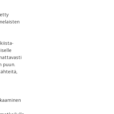
etty
melaisten
iista-
iselle
mattavasti
n puun.
ähteitä,
kkaaminen