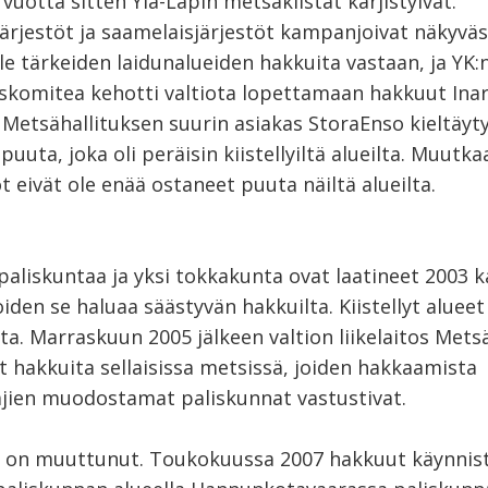
 vuotta sitten Ylä-Lapin metsäkiistat kärjistyivät.
ärjestöt ja saamelaisjärjestöt kampanjoivat näkyväs
le tärkeiden laidunalueiden hakkuita vastaan, ja YK:
skomitea kehotti valtiota lopettamaan hakkuut Inar
 Metsähallituksen suurin asiakas StoraEnso kieltäyty
uuta, joka oli peräisin kiistellyiltä alueilta. Muutka
 eivät ole enää ostaneet puuta näiltä alueilta.
i paliskuntaa ja yksi tokkakunta ovat laatineet 2003 k
oiden se haluaa säästyvän hakkuilta. Kiistellyt alueet
ta. Marraskuun 2005 jälkeen valtion liikelaitos Metsä
t hakkuita sellaisissa metsissä, joiden hakkaamista
jien muodostamat paliskunnat vastustivat.
e on muuttunut. Toukokuussa 2007 hakkuut käynnist