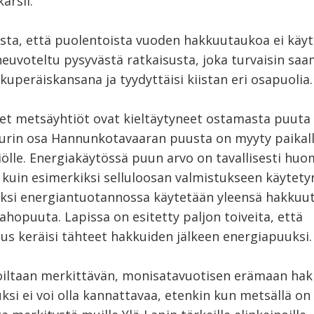
ärsii.
ista, että puolentoista vuoden hakkuutaukoa ei käyt
neuvoteltu pysyvästä ratkaisusta, joka turvaisin saa
kuperäiskansana ja tyydyttäisi kiistan eri osapuolia.
et metsäyhtiöt ovat kieltäytyneet ostamasta puuta k
suurin osa Hannunkotavaaran puusta on myyty paikall
iölle. Energiakäytössä puun arvo on tavallisesti huo
kuin esimerkiksi selluloosan valmistukseen käytety
si energiantuotannossa käytetään yleensä hakkuut
lahopuuta. Lapissa on esitetty paljon toiveita, että
us keräisi tähteet hakkuiden jälkeen energiapuuksi.
iltaan merkittävän, monisatavuotisen erämaan ha
si ei voi olla kannattavaa, etenkin kun metsällä on