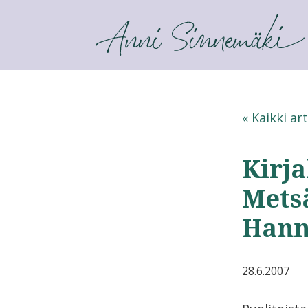
ANNI SINNEMÄKI
« Kaikki art
Kirj
Mets
Hann
28.6.2007