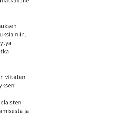
 matkailulle
muksen
uksia niin,
äytyä
otka
n viitaten
yksen:
elaisten
amisesta ja