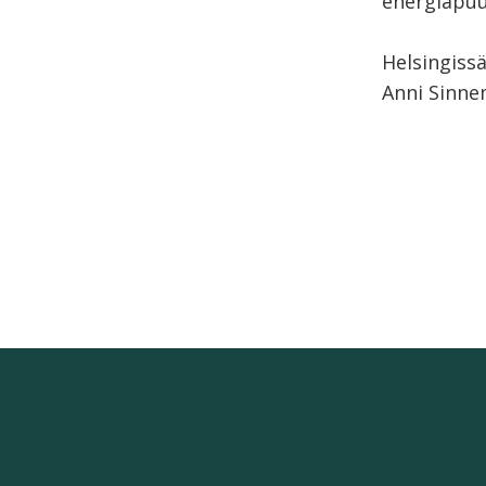
energiapuuk
Helsingiss
Anni Sinne