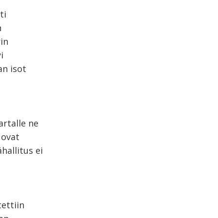
ti
n
in
i
an isot
artalle ne
 ovat
hallitus ei
ettiin