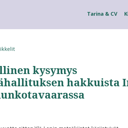
Tarina & CV
K
ikkelit
allinen kysymys
ähallituksen hakkuista I
unkotavaarassa