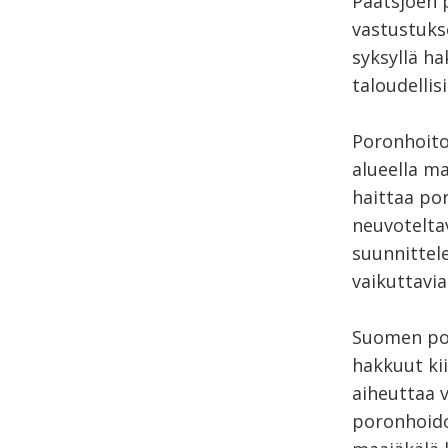
Paatsjoen 
vastustuks
syksyllä ha
taloudellisil
Poronhoitol
alueella ma
haittaa po
neuvotelta
suunnittel
vaikuttavia
Suomen por
hakkuut ki
aiheuttaa v
poronhoidol