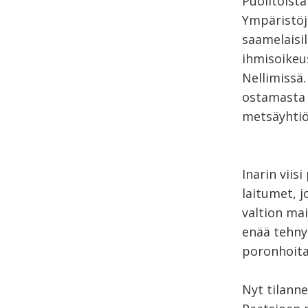
Puolitoista
Ympäristöj
saamelaisil
ihmisoikeu
Nellimissä.
ostamasta p
metsäyhtiöt
Inarin viis
laitumet, j
valtion mai
enää tehny
poronhoita
Nyt tilann