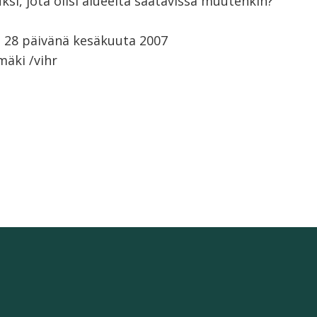
si, jota olisi alueelta saatavissa muutenkin?
ä 28 päivänä kesäkuuta 2007
mäki /vihr