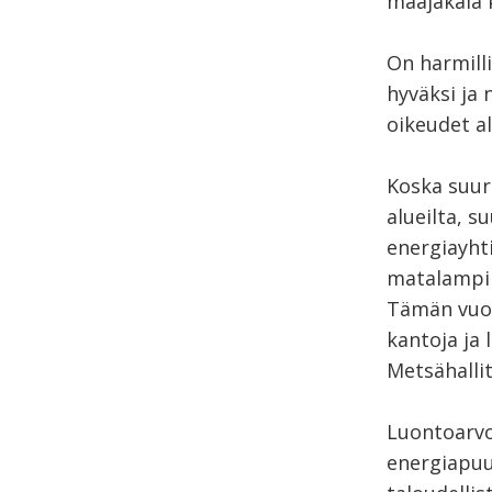
maajäkälä k
On harmill
hyväksi ja 
oikeudet al
Koska suur
alueilta, 
energiayht
matalampi 
Tämän vuok
kantoja ja 
Metsähallit
Luontoarvo
energiapuuk