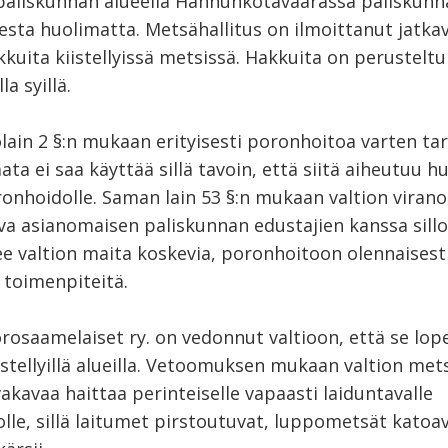
paliskunnan alueella Hannunkotavaarassa paliskunn
esta huolimatta. Metsähallitus on ilmoittanut jatka
kkuita kiistellyissä metsissä. Hakkuita on perusteltu
la syillä.
ain 2 §:n mukaan erityisesti poronhoitoa varten tar
ata ei saa käyttää sillä tavoin, että siitä aiheutuu
ronhoidolle. Saman lain 53 §:n mukaan valtion viran
va asianomaisen paliskunnan edustajien kanssa sillo
ee valtion maita koskevia, poronhoitoon olennaisest
 toimenpiteitä.
osaamelaiset ry. on vedonnut valtioon, että se lope
istellyillä alueilla. Vetoomuksen mukaan valtion met
akavaa haittaa perinteiselle vapaasti laiduntavalle
le, sillä laitumet pirstoutuvat, luppometsät katoav