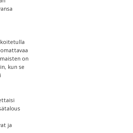
an
vansa
koitetulla
 huomattavaa
omaisten on
in, kun se
i
ttaisi
sätalous
at ja