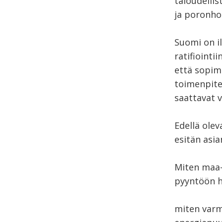
taloudellis
ja poronhoi
Suomi on i
ratifiointi
että sopimu
toimenpite
saattavat 
Edellä olev
esitän asi
Miten maa-
pyyntöön h
miten varm