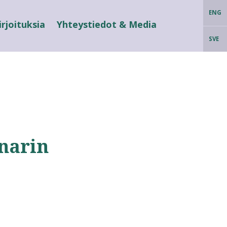
ENG
irjoituksia
Yhteystiedot & Media
SVE
narin