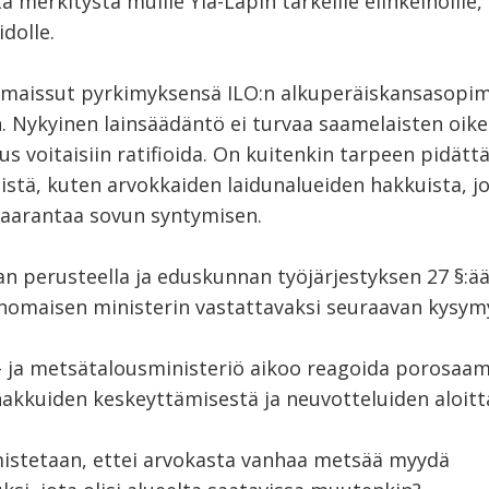
ta merkitystä muille Ylä-Lapin tärkeille elinkeinoille,
dolle.
lmaissut pyrkimyksensä ILO:n alkuperäiskansasopi
in. Nykyinen lainsäädäntö ei turvaa saamelaisten oike
s voitaisiin ratifioida. On kuitenkin tarpeen pidätt
istä, kuten arvokkaiden laidunalueiden hakkuista, j
vaarantaa sovun syntymisen.
an perusteella ja eduskunnan työjärjestyksen 27 §:ää
anomaisen ministerin vastattavaksi seuraavan kysym
 ja metsätalousministeriö aikoo reagoida porosaam
akkuiden keskeyttämisestä ja neuvotteluiden aloitt
istetaan, ettei arvokasta vanhaa metsää myydä