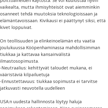
polttoaineiden käytöstä. Se voi kuulostaa hyvin
vaikealta, mutta ihmisyhteisöt ovat aiemminkin
osanneet tehdä muutoksia teknologioissaan ja
elämäntavoissaan. Kivikausi ei päättynyt siksi, että
kivet loppuivat.
On teollisuuden ja elinkeinoelämän etu vaatia
joulukuussa Kööpenhaminassa mahdollisimman
tiukkaa ja kattavaa kansainvälistä
ilmastosopimusta.
-Neutraalius: kehittyvät taloudet mukana, ei
vääristäviä kilpailuetuja
-Ennustettavuus: tiukkaa sopimusta ei tarvitse
jatkuvasti neuvotella uudelleen
USA:n uudesta hallinnosta löytyy haluja