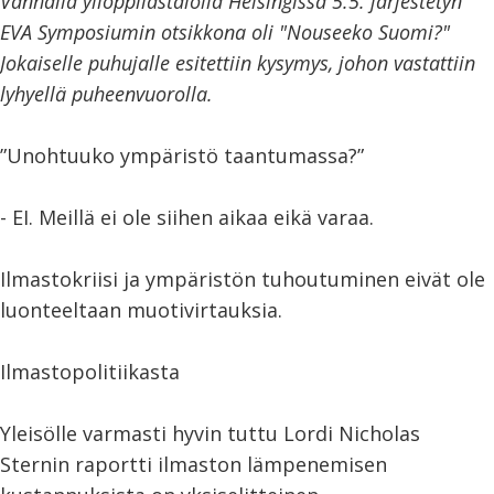
Vanhalla ylioppilastalolla Helsingissä 5.5. järjestetyn
EVA Symposiumin otsikkona oli "Nouseeko Suomi?"
Jokaiselle puhujalle esitettiin kysymys, johon vastattiin
lyhyellä puheenvuorolla.
”Unohtuuko ympäristö taantumassa?”
- EI. Meillä ei ole siihen aikaa eikä varaa.
Ilmastokriisi ja ympäristön tuhoutuminen eivät ole
luonteeltaan muotivirtauksia.
Ilmastopolitiikasta
Yleisölle varmasti hyvin tuttu Lordi Nicholas
Sternin raportti ilmaston lämpenemisen