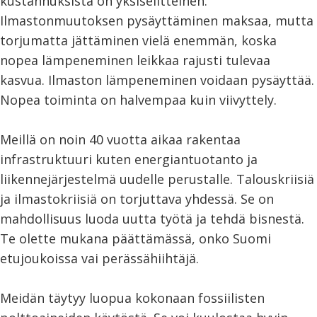
kustannuksista on yksiselitteinen.
Ilmastonmuutoksen pysäyttäminen maksaa, mutta
torjumatta jättäminen vielä enemmän, koska
nopea lämpeneminen leikkaa rajusti tulevaa
kasvua. Ilmaston lämpeneminen voidaan pysäyttää.
Nopea toiminta on halvempaa kuin viivyttely.
Meillä on noin 40 vuotta aikaa rakentaa
infrastruktuuri kuten energiantuotanto ja
liikennejärjestelmä uudelle perustalle. Talouskriisiä
ja ilmastokriisiä on torjuttava yhdessä. Se on
mahdollisuus luoda uutta työtä ja tehdä bisnestä.
Te olette mukana päättämässä, onko Suomi
etujoukoissa vai perässähiihtäjä.
Meidän täytyy luopua kokonaan fossiilisten