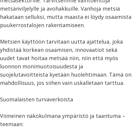
metsäsektorille. Tarvitsemme vaihtoehtoja
metsänviljelylle ja avohakkuille. Vanhoja metsiä
hakataan selluksi, mutta maasta ei löydy osaamista
puukerrostalojen rakentamiseen.
Metsien käyttöön tarvitaan uutta ajattelua, joka
yhdistää korkean osaamisen, innovaatiot sekä
uudet tavat hoitaa metsää niin, niin että myös
luonnon monimuotoisuudesta ja
suojelutavoitteista kyetään huolehtimaan. Tämä on
mahdollisuus, jos siihen vain uskalletaan tarttua.
Suomalaisten turvaverkoista
Viimeinen näkökulmana ympäristö ja taantuma –
teemaan: