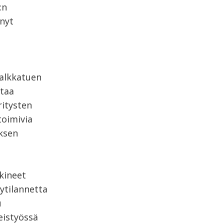
:n
 nyt
alkkatuen
ntaa
ritysten
toimivia
uksen
kineet
ytilannetta
u
eistyössä