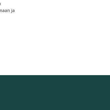
n
amaan ja