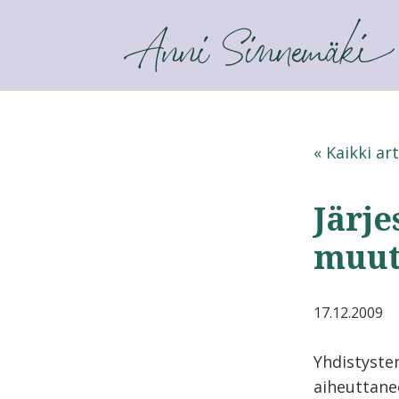
ANNI SINNEMÄKI
« Kaikki art
Järj
muut
17.12.2009
Yhdistyste
aiheuttanee