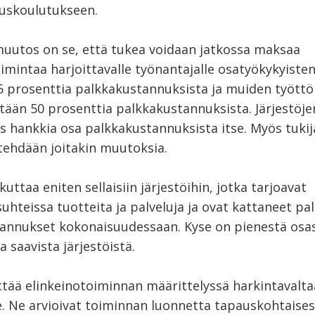
uskoulutukseen.
muutos on se, että tukea voidaan jatkossa maksaa
imintaa harjoittavalle työnantajalle osatyökykyisten
5 prosenttia palkkakustannuksista ja muiden tyött
tään 50 prosenttia palkkakustannuksista. Järjestöje
is hankkia osa palkkakustannuksista itse. Myös tuki
 tehdään joitakin muutoksia.
uttaa eniten sellaisiin järjestöihin, jotka tarjoavat
suhteissa tuotteita ja palveluja ja ovat kattaneet pa
annukset kokonaisuudessaan. Kyse on pienestä osa
 saavista järjestöistä.
ttää elinkeinotoiminnan määrittelyssä harkintavalta
e. Ne arvioivat toiminnan luonnetta tapauskohtaisest