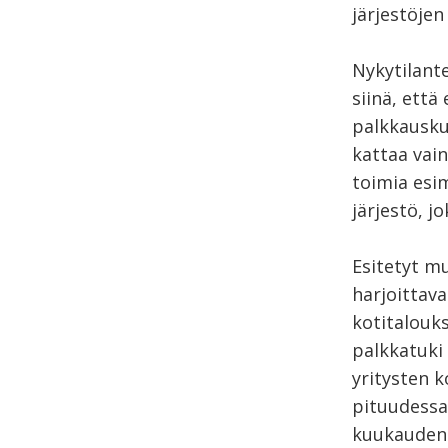
järjestöjen 
Nykytilant
siinä, että
palkkausku
kattaa vai
toimia esim
järjestö, 
Esitetyt mu
harjoittava
kotitalouks
palkkatuki
yritysten 
pituudessa
kuukauden 