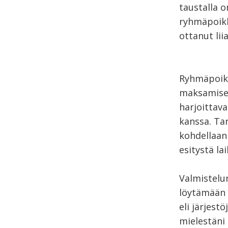
taustalla o
ryhmäpoikk
ottanut lii
Ryhmäpoikk
maksamisen
harjoittava
kanssa. Tar
kohdellaan 
esitystä la
Valmistelu
löytämään 
eli järjest
mielestäni 