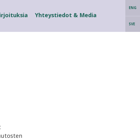
ENG
irjoituksia
Yhteystiedot & Media
SVE
t
Muutosten