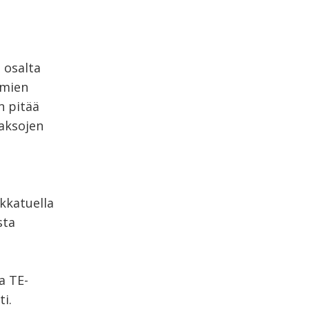
 osalta
ömien
n pitää
jaksojen
lkkatuella
sta
a TE-
i.