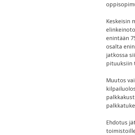
oppisopim
Keskeisin 
elinkeinoto
enintään 7
osalta enin
jatkossa si
pituuksiin
Muutos vaik
kilpailuolo
palkkakust
palkkatukea
Ehdotus jä
toimistoill