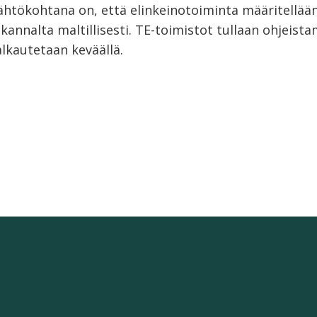
lähtökohtana on, että elinkeinotoiminta määritellää
 kannalta maltillisesti. TE-toimistot tullaan ohjeist
alkautetaan keväällä.