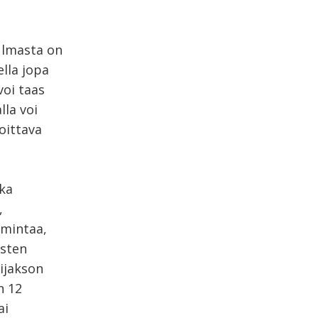
ulmasta on
ella jopa
voi taas
la voi
oittava
tka
,
oimintaa,
isten
ijakson
n 12
ai