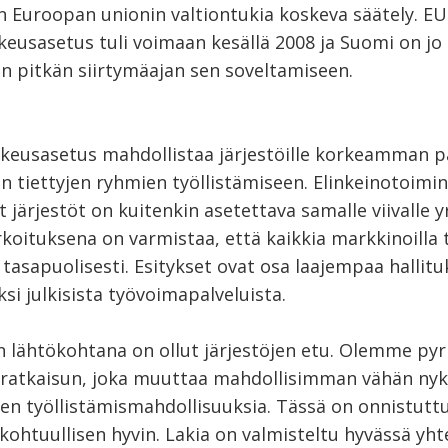
n Euroopan unionin valtiontukia koskeva säätely. EU
eusasetus tuli voimaan kesällä 2008 ja Suomi on jo
an pitkän siirtymäajan sen soveltamiseen.
eusasetus mahdollistaa järjestöille korkeamman p
 tiettyjen ryhmien työllistämiseen. Elinkeinotoimi
t järjestöt on kuitenkin asetettava samalle viivalle y
koituksena on varmistaa, että kaikkia markkinoilla 
tasapuolisesti. Esitykset ovat osa laajempaa hallit
iksi julkisista työvoimapalveluista.
n lähtökohtana on ollut järjestöjen etu. Olemme pyr
ratkaisun, joka muuttaa mahdollisimman vähän nyk
öjen työllistämismahdollisuuksia. Tässä on onnistutt
kohtuullisen hyvin. Lakia on valmisteltu hyvässä yht