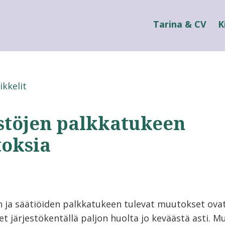
Tarina & CV
K
ikkelit
estöjen palkkatukeen
oksia
n ja säätiöiden palkkatukeen tulevat muutokset ova
t järjestökentällä paljon huolta jo keväästä asti. 