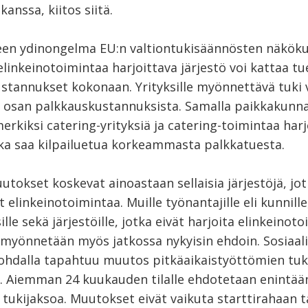
kanssa, kiitos siitä.
een ydinongelma EU:n valtiontukisäännösten näkök
 elinkeinotoimintaa harjoittava järjestö voi kattaa tu
stannukset kokonaan. Yrityksille myönnettävä tuki 
n osan palkkauskustannuksista. Samalla paikkakunnal
erkiksi catering-yrityksiä ja catering-toimintaa harj
joka saa kilpailuetua korkeammasta palkkatuesta.
utokset koskevat ainoastaan sellaisia järjestöjä, jo
t elinkeinotoimintaa. Muille työnantajille eli kunnille
ille sekä järjestöille, jotka eivät harjoita elinkeinot
 myönnetään myös jatkossa nykyisin ehdoin. Sosiaal
kohdalla tapahtuu muutos pitkäaikaistyöttömien tuk
. Aiemman 24 kuukauden tilalle ehdotetaan enintää
tukijaksoa. Muutokset eivät vaikuta starttirahaan t