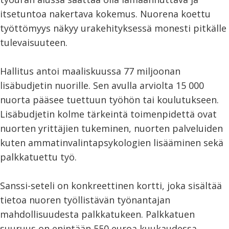
itsetuntoa nakertava kokemus. Nuorena koettu
työttömyys näkyy urakehityksessä monesti pitkälle
tulevaisuuteen.
Hallitus antoi maaliskuussa 77 miljoonan
lisäbudjetin nuorille. Sen avulla arviolta 15 000
nuorta pääsee tuettuun työhön tai koulutukseen.
Lisäbudjetin kolme tärkeintä toimenpidettä ovat
nuorten yrittäjien tukeminen, nuorten palveluiden
kuten ammatinvalintapsykologien lisääminen sekä
palkkatuettu työ.
Sanssi-seteli on konkreettinen kortti, joka sisältää
tietoa nuoren työllistävän työnantajan
mahdollisuudesta palkkatukeen. Palkkatuen
suuruus on enintään 550 euroa kuukaudessa.