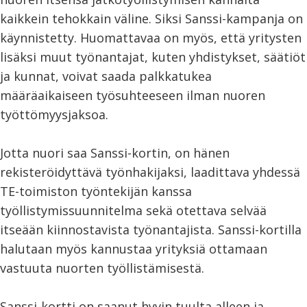
kaikkein tehokkain väline. Siksi Sanssi-kampanja on
käynnistetty. Huomattavaa on myös, että yritysten
lisäksi muut työnantajat, kuten yhdistykset, säätiöt
ja kunnat, voivat saada palkkatukea
määräaikaiseen työsuhteeseen ilman nuoren
työttömyysjaksoa.
Jotta nuori saa Sanssi-kortin, on hänen
rekisteröidyttävä työnhakijaksi, laadittava yhdessä
TE-toimiston työntekijän kanssa
työllistymissuunnitelma sekä otettava selvää
itseään kiinnostavista työnantajista. Sanssi-kortilla
halutaan myös kannustaa yrityksiä ottamaan
vastuuta nuorten työllistämisestä.
Sanssi-kortti on saanut hyvin tuulta alleen ja