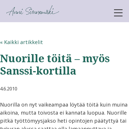
ANNI SINNEMÄKI
« Kaikki artikkelit
Nuorille töitä – myös
Sanssi-kortilla
4.6.2010
Nuorilla on nyt vaikeampaa löytää töitä kuin muina
aikoina, mutta toivosta ei kannata luopua. Nuorille
pitkä työttömyysjakso heti opintojen päätyttyä tai
työuran alussa saattaa olla lamaannuttava ja