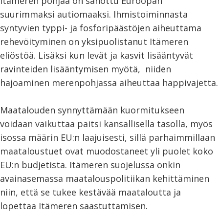
Itämeren pohjaa on sanottu Euroopan
suurimmaksi autiomaaksi. Ihmistoiminnasta
syntyvien typpi- ja fosforipäästöjen aiheuttama
rehevöityminen on yksipuolistanut Itämeren
eliöstöä. Lisäksi kun levät ja kasvit lisääntyvät
ravinteiden lisääntymisen myötä, niiden
hajoaminen merenpohjassa aiheuttaa happivajetta.
Maatalouden synnyttämään kuormitukseen
voidaan vaikuttaa paitsi kansallisella tasolla, myös
isossa määrin EU:n laajuisesti, sillä parhaimmillaan
maataloustuet ovat muodostaneet yli puolet koko
EU:n budjetista. Itämeren suojelussa onkin
avainasemassa maatalouspolitiikan kehittäminen
niin, että se tukee kestävää maataloutta ja
lopettaa Itämeren saastuttamisen.