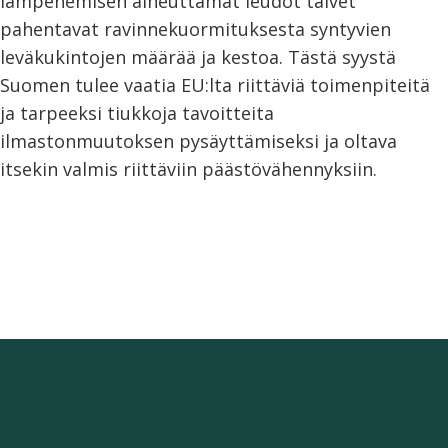
lämpenemisen aiheuttamat leudot talvet
pahentavat ravinnekuormituksesta syntyvien
leväkukintojen määrää ja kestoa. Tästä syystä
Suomen tulee vaatia EU:lta riittäviä toimenpiteitä
ja tarpeeksi tiukkoja tavoitteita
ilmastonmuutoksen pysäyttämiseksi ja oltava
itsekin valmis riittäviin päästövähennyksiin.