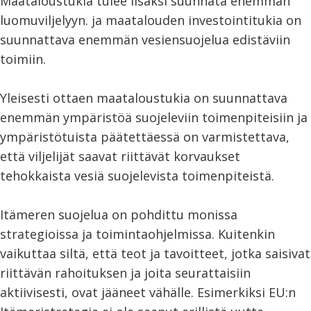
Maataloustukia tulee lisäksi suunnata enemmän
luomuviljelyyn. ja maatalouden investointitukia on
suunnattava enemmän vesiensuojelua edistäviin
toimiin.
Yleisesti ottaen maataloustukia on suunnattava
enemmän ympäristöä suojeleviin toimenpiteisiin ja
ympäristötuista päätettäessä on varmistettava,
että viljelijät saavat riittävät korvaukset
tehokkaista vesiä suojelevista toimenpiteistä.
Itämeren suojelua on pohdittu monissa
strategioissa ja toimintaohjelmissa. Kuitenkin
vaikuttaa siltä, että teot ja tavoitteet, jotka saisivat
riittävän rahoituksen ja joita seurattaisiin
aktiivisesti, ovat jääneet vähälle. Esimerkiksi EU:n