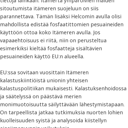
tietoja lainkaan. Itämerta ympäröivien maiden
sitoutumista itämeren suojeluun on siis
parannettava. Tämän lisäksi Helcomin avulla olisi
mahdollista edistää fosfaatittomien pesuaineiden
käyttöön ottoa koko Itämeren avulla. Jos
vapaaehtoisuus ei riitä, niin on perusteltua
esimerkiksi kieltää fosfaatteja sisältävien
pesuaineiden käyttö EU:n alueella.
EU:ssa sovitaan vuosittain Itämeren
kalastuskiintiöistä unionin yhteisen
kalastuspolitiikan mukaisesti. Kalastuksenhoidossa
ja säätelyssä on päästävä merien
monimuotoisuutta säilyttävään lähestymistapaan.
On tarpeellista jatkaa tutkimuksia nuorten lohien
kuolleisuuden syistä ja analysoida kiistellyn