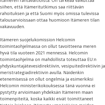
Itämeren rantavaltioista. On tärkeää vaikuttaa
siihen, että Itämeritutkimus saa riittävän
rahoituksen ja että Suomi myös omissa tulevissa
talousarvioissaan ottaa huomioon Itämeren tilan
vakavuuden.
Itämeren suojelukomission Helcomin
toimintaohjelmassa on ollut tavoitteena meren
hyvä tila vuoteen 2021 mennessä. Helcomin
toimintaohjelma on mahdollista toteuttaa EU:n
yhdyskuntajätevesidirektiivin, vesipuitedirektiivin ja
meristrategiadirektiivin avulla. Näidenkin
etenemisessä on ollut ongelmia ja esimerkiksi
Helcomin ministerikokouksessa tänä vuonna ei
pystytty arvioimaan yhdeksän Itämeren maan
toimenpiteitä, koska kaikki eivät toimittaneet