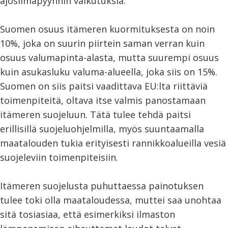
ajosiimapyynnin vaikutuksia.
Suomen osuus itämeren kuormituksesta on noin
10%, joka on suurin piirtein saman verran kuin
osuus valumapinta-alasta, mutta suurempi osuus
kuin asukasluku valuma-alueella, joka siis on 15%.
Suomen on siis paitsi vaadittava EU:lta riittäviä
toimenpiteitä, oltava itse valmis panostamaan
itämeren suojeluun. Tätä tulee tehdä paitsi
erillisillä suojeluohjelmilla, myös suuntaamalla
maatalouden tukia erityisesti rannikkoalueilla vesiä
suojeleviin toimenpiteisiin.
Itämeren suojelusta puhuttaessa painotuksen
tulee toki olla maataloudessa, muttei saa unohtaa
sitä tosiasiaa, että esimerkiksi ilmaston