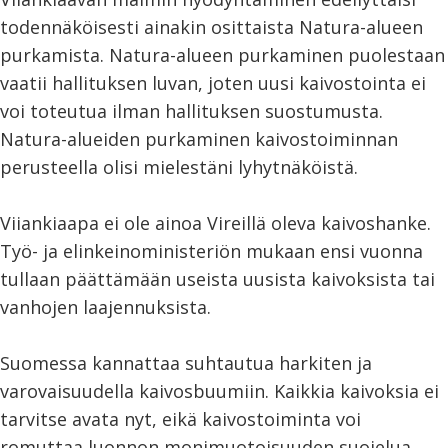
todennäköisesti ainakin osittaista Natura-alueen
purkamista. Natura-alueen purkaminen puolestaan
vaatii hallituksen luvan, joten uusi kaivostointa ei
voi toteutua ilman hallituksen suostumusta.
Natura-alueiden purkaminen kaivostoiminnan
perusteella olisi mielestäni lyhytnäköistä.
Viiankiaapa ei ole ainoa Vireillä oleva kaivoshanke.
Työ- ja elinkeinoministeriön mukaan ensi vuonna
tullaan päättämään useista uusista kaivoksista tai
vanhojen laajennuksista.
Suomessa kannattaa suhtautua harkiten ja
varovaisuudella kaivosbuumiin. Kaikkia kaivoksia ei
tarvitse avata nyt, eikä kaivostoiminta voi
romuttaa luonnon monimuotoisuuden suojelua.