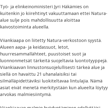
Työ- ja elinkeinoministeri Jyri Häkämies on
kuitenkin jo kiirehtinyt vakuuttamaan ettei Natura-
alue sulje pois mahdollisuutta aloittaa
kaivostoiminta alueella.
Viiankiaapa on liitetty Natura-verkostoon syystä.
Alueen aapa- ja keidassuot, letot,
huurresammallähteet, puustoiset suot ja
luonnonmetsät tärkeitä suojeltavia luontotyyppejä.
Viiankiaavan linnustonsuojelullisesti tärkeä alue ja
siellä on havaittu 21 uhanalaisiksi tai
silmälläpidettäviksi luokiteltavaa lintulajia. Nämä
asiat eivät menetä merkitystään kun alueelta löytyy
arvokas malmiesiintymä.
Viiankiaavan malmin hyödyntäminen edellyttäisi