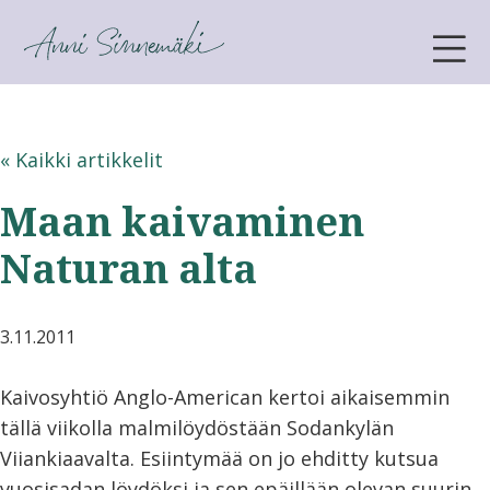
ANNI SINNEMÄKI
« Kaikki artikkelit
Maan kaivaminen
Naturan alta
3.11.2011
Kaivosyhtiö Anglo-American kertoi aikaisemmin
tällä viikolla malmilöydöstään Sodankylän
Viiankiaavalta. Esiintymää on jo ehditty kutsua
vuosisadan löydöksi ja sen epäillään olevan suurin