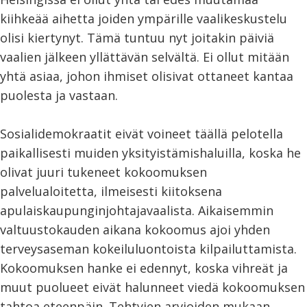
kiihkeää aihetta joiden ympärille vaalikeskustelu
olisi kiertynyt. Tämä tuntuu nyt joitakin päiviä
vaalien jälkeen yllättävän selvältä. Ei ollut mitään
yhtä asiaa, johon ihmiset olisivat ottaneet kantaa
puolesta ja vastaan.
Sosialidemokraatit eivät voineet täällä pelotella
paikallisesti muiden yksityistämishaluilla, koska he
olivat juuri tukeneet kokoomuksen
palvelualoitetta, ilmeisesti kiitoksena
apulaiskaupunginjohtajavaalista. Aikaisemmin
valtuustokauden aikana kokoomus ajoi yhden
terveysaseman kokeiluluontoista kilpailuttamista.
Kokoomuksen hanke ei edennyt, koska vihreät ja
muut puolueet eivät halunneet viedä kokoomuksen
tahtoa eteenpäin. Tehtyjen arvioiden mukaan