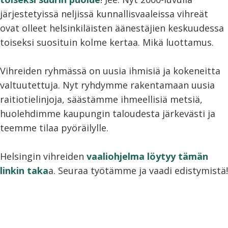
järjestetyissä neljissä kunnallisvaaleissa vihreät
ovat olleet helsinkiläisten äänestäjien keskuudessa
toiseksi suosituin kolme kertaa. Mikä luottamus.
Vihreiden ryhmässä on uusia ihmisiä ja kokeneitta
valtuutettuja. Nyt ryhdymme rakentamaan uusia
raitiotielinjoja, säästämme ihmeellisiä metsiä,
huolehdimme kaupungin taloudesta järkevästi ja
teemme tilaa pyöräilylle.
Helsingin vihreiden
vaaliohjelma löytyy tämän
linkin taka
a. Seuraa työtämme ja vaadi edistymistä!