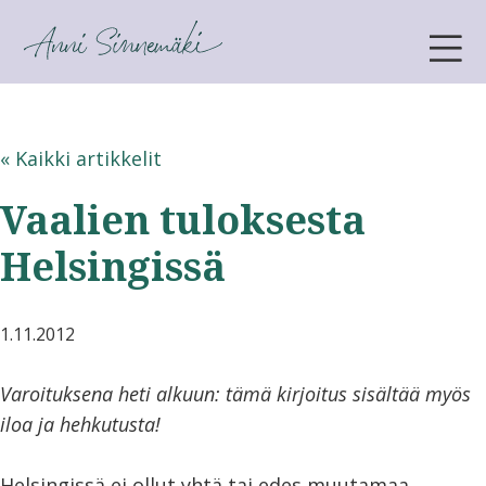
ANNI SINNEMÄKI
« Kaikki artikkelit
Vaalien tuloksesta
Helsingissä
1.11.2012
Varoituksena heti alkuun: tämä kirjoitus sisältää myös
iloa ja hehkutusta!
Helsingissä ei ollut yhtä tai edes muutamaa