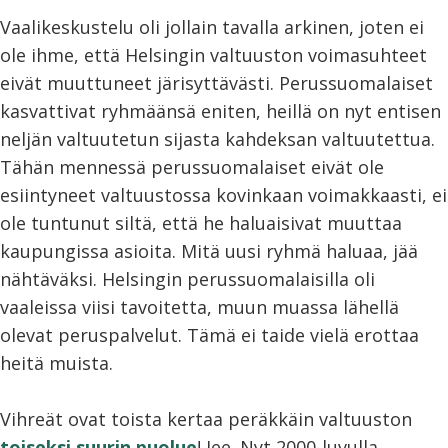
Vaalikeskustelu oli jollain tavalla arkinen, joten ei
ole ihme, että Helsingin valtuuston voimasuhteet
eivät muuttuneet järisyttävästi. Perussuomalaiset
kasvattivat ryhmäänsä eniten, heillä on nyt entisen
neljän valtuutetun sijasta kahdeksan valtuutettua.
Tähän mennessä perussuomalaiset eivät ole
esiintyneet valtuustossa kovinkaan voimakkaasti, ei
ole tuntunut siltä, että he haluaisivat muuttaa
kaupungissa asioita. Mitä uusi ryhmä haluaa, jää
nähtäväksi. Helsingin perussuomalaisilla oli
vaaleissa viisi tavoitetta, muun muassa lähellä
olevat peruspalvelut. Tämä ei taide vielä erottaa
heitä muista.
Vihreät ovat toista kertaa peräkkäin valtuuston
toiseksi suurin puolue
! Jee. Nyt 2000-luvulla