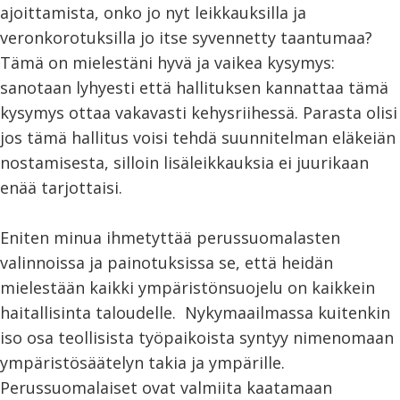
ajoittamista, onko jo nyt leikkauksilla ja
veronkorotuksilla jo itse syvennetty taantumaa?
Tämä on mielestäni hyvä ja vaikea kysymys:
sanotaan lyhyesti että hallituksen kannattaa tämä
kysymys ottaa vakavasti kehysriihessä. Parasta olisi
jos tämä hallitus voisi tehdä suunnitelman eläkeiän
nostamisesta, silloin lisäleikkauksia ei juurikaan
enää tarjottaisi.
Eniten minua ihmetyttää perussuomalasten
valinnoissa ja painotuksissa se, että heidän
mielestään kaikki ympäristönsuojelu on kaikkein
haitallisinta taloudelle. Nykymaailmassa kuitenkin
iso osa teollisista työpaikoista syntyy nimenomaan
ympäristösäätelyn takia ja ympärille.
Perussuomalaiset ovat valmiita kaatamaan