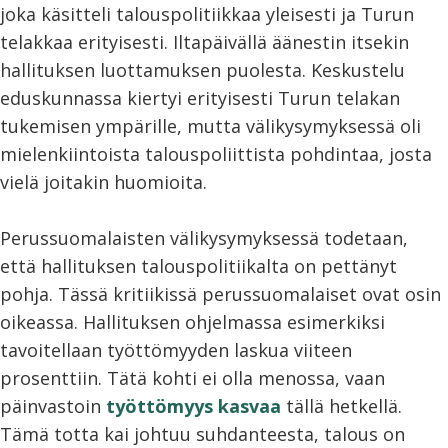
joka käsitteli talouspolitiikkaa yleisesti ja Turun
telakkaa erityisesti. Iltapäivällä äänestin itsekin
hallituksen luottamuksen puolesta. Keskustelu
eduskunnassa kiertyi erityisesti Turun telakan
tukemisen ympärille, mutta välikysymyksessä oli
mielenkiintoista talouspoliittista pohdintaa, josta
vielä joitakin huomioita.
Perussuomalaisten välikysymyksessä todetaan,
että hallituksen talouspolitiikalta on pettänyt
pohja. Tässä kritiikissä perussuomalaiset ovat osin
oikeassa. Hallituksen ohjelmassa esimerkiksi
tavoitellaan työttömyyden laskua viiteen
prosenttiin. Tätä kohti ei olla menossa, vaan
päinvastoin
työttömyys kasvaa
tällä hetkellä.
Tämä totta kai johtuu suhdanteesta, talous on