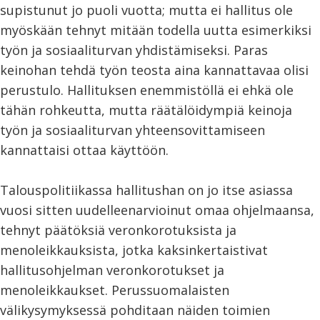
supistunut jo puoli vuotta; mutta ei hallitus ole
myöskään tehnyt mitään todella uutta esimerkiksi
työn ja sosiaaliturvan yhdistämiseksi. Paras
keinohan tehdä työn teosta aina kannattavaa olisi
perustulo. Hallituksen enemmistöllä ei ehkä ole
tähän rohkeutta, mutta räätälöidympiä keinoja
työn ja sosiaaliturvan yhteensovittamiseen
kannattaisi ottaa käyttöön.
Talouspolitiikassa hallitushan on jo itse asiassa
vuosi sitten uudelleenarvioinut omaa ohjelmaansa,
tehnyt päätöksiä veronkorotuksista ja
menoleikkauksista, jotka kaksinkertaistivat
hallitusohjelman veronkorotukset ja
menoleikkaukset. Perussuomalaisten
välikysymyksessä pohditaan näiden toimien