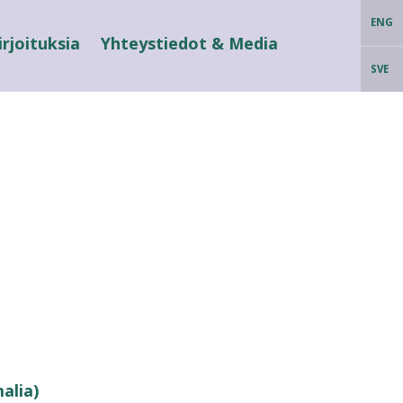
ENG
irjoituksia
Yhteystiedot & Media
SVE