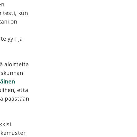
en
 testi, kun
tani on
telyyn ja
 aloitteita
duskunnan
äinen
iihen, että
stä päästään
kkisi
kokemusten