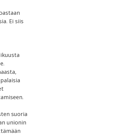
noastaan
a. Ei siis
tikuusta
e.
maasta,
palaisia
et
tamiseen.
sten suoria
an unionin
ättämään