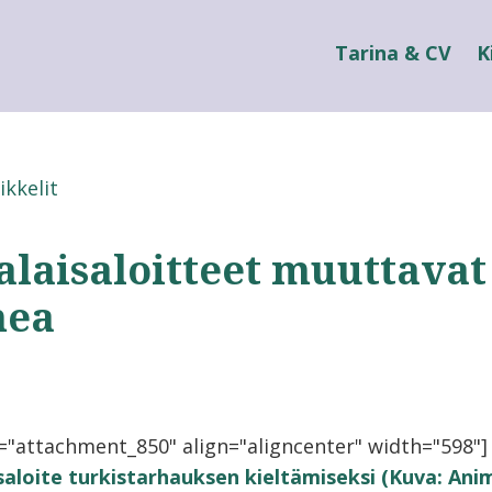
Tarina & CV
K
ikkelit
alaisaloitteet muuttavat
mea
d="attachment_850" align="aligncenter" width="598"]