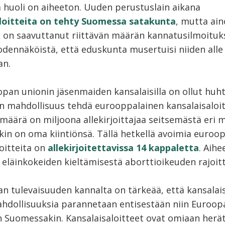
a huoli on aiheeton. Uuden perustuslain aikana
loitteita on tehty Suomessa satakunta
, mutta ai
ä on saavuttanut riittävän määrän kannatusilmoituksi
odennäköistä, että eduskunta musertuisi niiden alle
an.
pan unionin jäsenmaiden kansalaisilla on ollut huh
en mahdollisuus tehdä eurooppalainen kansalaisaloit
äärä on miljoona allekirjoittajaa seitsemästä eri 
akin on oma kiintiönsä. Tällä hetkellä avoimia euroop
oitteita on
allekirjoitettavissa 14 kappaletta
. Aihe
t eläinkokeiden kieltämisestä aborttioikeuden rajoit
n tulevaisuuden kannalta on tärkeää, että kansalai
hdollisuuksia parannetaan entisestään niin Euroop
in Suomessakin. Kansalaisaloitteet ovat omiaan her