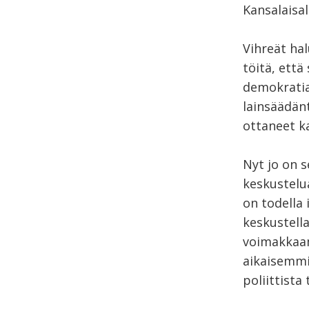
Kansalaisal
Vihreät ha
töitä, että
demokratia
lainsäädän
ottaneet k
Nyt jo on s
keskustelua
on todella 
keskustella
voimakkaam
aikaisemmi
poliittista