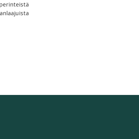
 perinteistä
anlaajuista