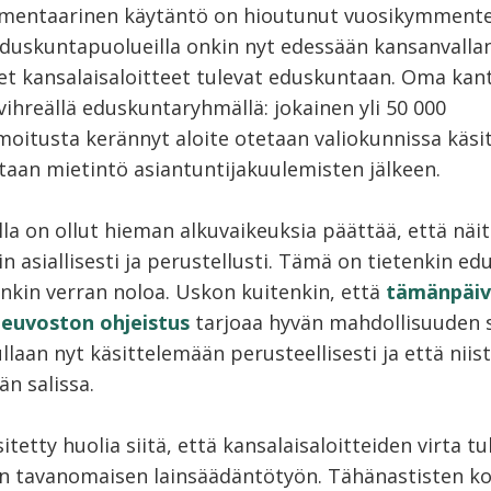
amentaarinen käytäntö on hioutunut vuosikymment
Eduskuntapuolueilla onkin nyt edessään kansanvallan
t kansalaisaloitteet tulevat eduskuntaan. Oma kan
ihreällä eduskuntaryhmällä: jokainen yli 50 000
oitusta kerännyt aloite otetaan valiokunnissa käsit
itaan mietintö asiantuntijakuulemisten jälkeen.
a on ollut hieman alkuvaikeuksia päättää, että näitä
iin asiallisesti ja perustellusti. Tämä on tietenkin e
onkin verran noloa. Uskon kuitenkin, että
tämänpäiv
euvoston ohjeistus
tarjoaa hyvän mahdollisuuden s
ullaan nyt käsittelemään perusteellisesti ja että nii
n salissa.
tetty huolia siitä, että kansalaisaloitteiden virta tu
 tavanomaisen lainsäädäntötyön. Tähänastisten 