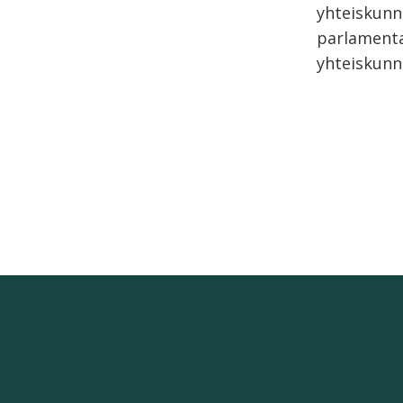
yhteiskunna
parlamentaa
yhteiskunna