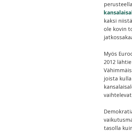
perusteell
kansalaisa
kaksi niist
ole kovin t
jatkossaka
Myös Euroo
2012 lähti
Vähimmäism
joista kull
kansalaisal
vaihteleva
Demokratia
vaikutusma
tasolla ku