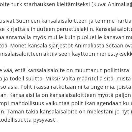
oite turkistarhauksen kieltämiseksi (Kuva: Animalia)
lusivat Suomeen kansalaisaloitteen ja teimme harti
 se kirjattaisiin uuteen perustuslakiin. Kansalaisaloi
a antamalla myös muille kuin puolueille kanavan m
töä. Monet kansalaisjärjestöt Animaliasta Setaan ov
ansalaisaloitteen aktiiviseen käyttöön menestyksekk
elvää, että kansalaisaloite on muuttanut poliittista
 ja todellisuutta. Miksi? Valta määritellä sitä, mist
iso asia. Politiikassa ratkotaan niitä ongelmia, joista
an. Kansalaisilla on kansalaisaloitteen myötä paljon
pi mahdollisuus vaikuttaa politiikan agendaan kui
n. Tämän takia kansalaisaloite on mielestäni jo ny
 todellisuutta pysyvästi.