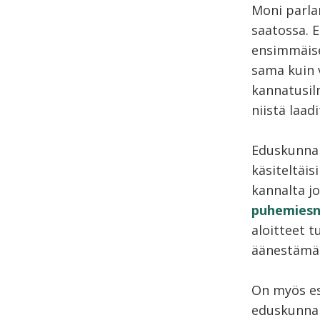
Moni parl
saatossa. 
ensimmäise
sama kuin v
kannatusilm
niistä laad
Eduskunnall
käsiteltäis
kannalta j
puhemiesn
aloitteet t
äänestämää
On myös esi
eduskunnan