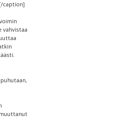
[/caption]
avoimin
te vahvistaa
uuttaa
atkin
äästi.
ä puhutaan,
n
t muuttanut