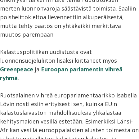
merten luonnonvaroja säästävistä toimista. Saaliin
poisheittokieltoa lievennettiin alkuperäisestä,
mutta tehty päätös on yhtäkaikki merkittävä
muutos parempaan.
Kalastuspolitiikan uudistusta ovat
luonnonsuojeluliiton lisäksi kiittäneet myös
Greenpeace
ja
Euroopan parlamentin vihreä
ryhmä
.
Ruotsalainen vihreä europarlamentaarikko Isabella
Lövin nosti esiin erityisesti sen, kuinka EU:n
kalastuslaivaston mahdollisuuksia ylikalastaa
kehitysmaiden vesillä estetään. Esimerkiksi Länsi-
Afrikan vesillä eurooppalaisten alusten toimesta on
tuhottu paikallisten kalastajien kalastus- ja