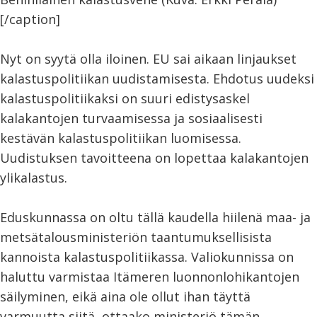
[/caption]
Nyt on syytä olla iloinen. EU sai aikaan linjaukset
kalastuspolitiikan uudistamisesta. Ehdotus uudeksi
kalastuspolitiikaksi on suuri edistysaskel
kalakantojen turvaamisessa ja sosiaalisesti
kestävän kalastuspolitiikan luomisessa.
Uudistuksen tavoitteena on lopettaa kalakantojen
ylikalastus.
Eduskunnassa on oltu tällä kaudella hiilenä maa- ja
metsätalousministeriön taantumuksellisista
kannoista kalastuspolitiikassa. Valiokunnissa on
haluttu varmistaa Itämeren luonnonlohikantojen
säilyminen, eikä aina ole ollut ihan täyttä
varmuutta siitä, ottaako ministeriö tämän