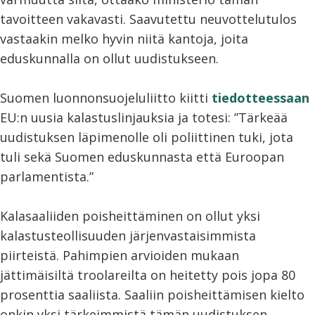
tavoitteen vakavasti. Saavutettu neuvottelutulos
vastaakin melko hyvin niitä kantoja, joita
eduskunnalla on ollut uudistukseen.
Suomen luonnonsuojeluliitto kiitti
tiedotteessaan
EU:n uusia kalastuslinjauksia ja totesi: ”Tärkeää
uudistuksen läpimenolle oli poliittinen tuki, jota
tuli sekä Suomen eduskunnasta että Euroopan
parlamentista.”
Kalasaaliiden poisheittäminen on ollut yksi
kalastusteollisuuden järjenvastaisimmista
piirteistä. Pahimpien arvioiden mukaan
jättimäisiltä troolareilta on heitetty pois jopa 80
prosenttia saaliista. Saaliin poisheittämisen kielto
onkin yksi tärkeimmistä tämän uudistuksen