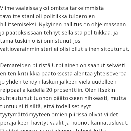
Viime vaaleissa yksi omista tärkeimmistä
tavoitteistani oli politiikka tuloerojen
hillitsemiseksi. Nykyinen hallitus on ohjelmassaan
ja päätöksissään tehnyt sellaista politiikkaa, ja
tämä tuskin olisi onnistunut jos
valtiovarainministeri ei olisi ollut siihen sitoutunut.
Demareiden piiristä Urpilainen on saanut selvästi
eniten kritiikkiä päätöksestä alentaa yhteisöveroa
jo yhden tehdyn laskun jälkeen vielä uudelleen
reippaalla kädellä 20 prosenttiin. Olen itsekin
suhtautunut tuohon päätökseen nihkeästi, mutta
tuntuu silti siltä, että todelliset syyt
tyytymättömyyteen omien piirissä olivat viidet
peräjälkeen hävityt vaalit ja huonot kannatusluvut.
Ei yhteisöveron suuri alennus tehnyt Jutta