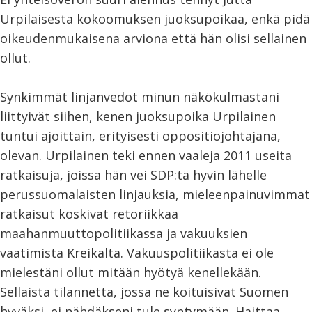
Urpilaisesta kokoomuksen juoksupoikaa, enkä pidä
oikeudenmukaisena arviona että hän olisi sellainen
ollut.
Synkimmät linjanvedot minun näkökulmastani
liittyivät siihen, kenen juoksupoika Urpilainen
tuntui ajoittain, erityisesti oppositiojohtajana,
olevan. Urpilainen teki ennen vaaleja 2011 useita
ratkaisuja, joissa hän vei SDP:tä hyvin lähelle
perussuomalaisten linjauksia, mieleenpainuvimmat
ratkaisut koskivat retoriikkaa
maahanmuuttopolitiikassa ja vakuuksien
vaatimista Kreikalta. Vakuuspolitiikasta ei ole
mielestäni ollut mitään hyötyä kenellekään.
Sellaista tilannetta, jossa ne koituisivat Suomen
hyväksi, ei nähdäkseni tule syntymään. Haittaa