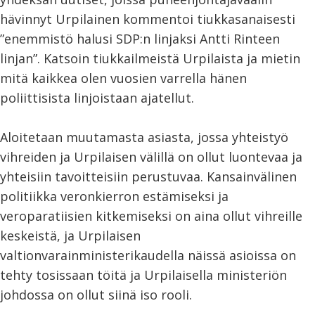
hävinnyt Urpilainen kommentoi tiukkasanaisesti
”enemmistö halusi SDP:n linjaksi Antti Rinteen
linjan”. Katsoin tiukkailmeistä Urpilaista ja mietin
mitä kaikkea olen vuosien varrella hänen
poliittisista linjoistaan ajatellut.
Aloitetaan muutamasta asiasta, jossa yhteistyö
vihreiden ja Urpilaisen välillä on ollut luontevaa ja
yhteisiin tavoitteisiin perustuvaa. Kansainvälinen
politiikka veronkierron estämiseksi ja
veroparatiisien kitkemiseksi on aina ollut vihreille
keskeistä, ja Urpilaisen
valtionvarainministerikaudella näissä asioissa on
tehty tosissaan töitä ja Urpilaisella ministeriön
johdossa on ollut siinä iso rooli.