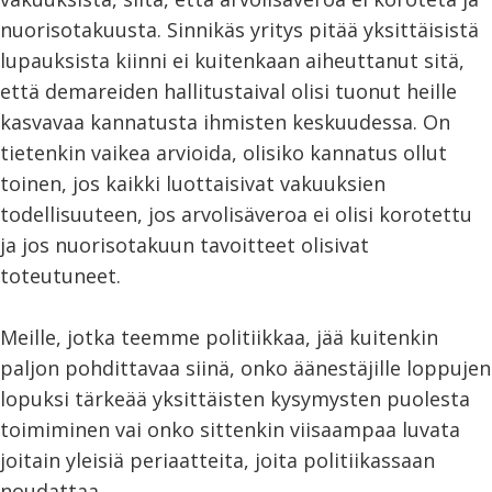
nuorisotakuusta. Sinnikäs yritys pitää yksittäisistä
lupauksista kiinni ei kuitenkaan aiheuttanut sitä,
että demareiden hallitustaival olisi tuonut heille
kasvavaa kannatusta ihmisten keskuudessa. On
tietenkin vaikea arvioida, olisiko kannatus ollut
toinen, jos kaikki luottaisivat vakuuksien
todellisuuteen, jos arvolisäveroa ei olisi korotettu
ja jos nuorisotakuun tavoitteet olisivat
toteutuneet.
Meille, jotka teemme politiikkaa, jää kuitenkin
paljon pohdittavaa siinä, onko äänestäjille loppujen
lopuksi tärkeää yksittäisten kysymysten puolesta
toimiminen vai onko sittenkin viisaampaa luvata
joitain yleisiä periaatteita, joita politiikassaan
noudattaa.