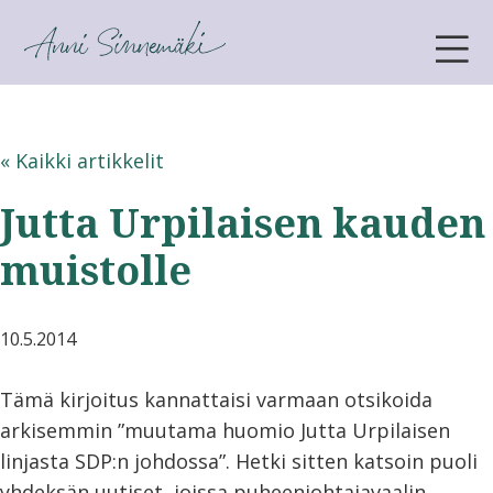
ANNI SINNEMÄKI
« Kaikki artikkelit
Jutta Urpilaisen kauden
muistolle
10.5.2014
Tämä kirjoitus kannattaisi varmaan otsikoida
arkisemmin ”muutama huomio Jutta Urpilaisen
linjasta SDP:n johdossa”. Hetki sitten katsoin puoli
yhdeksän uutiset, joissa puheenjohtajavaalin