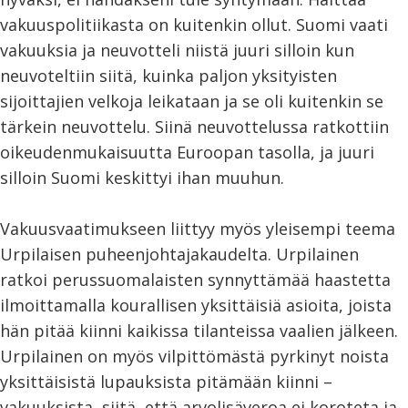
vakuuspolitiikasta on kuitenkin ollut. Suomi vaati
vakuuksia ja neuvotteli niistä juuri silloin kun
neuvoteltiin siitä, kuinka paljon yksityisten
sijoittajien velkoja leikataan ja se oli kuitenkin se
tärkein neuvottelu. Siinä neuvottelussa ratkottiin
oikeudenmukaisuutta Euroopan tasolla, ja juuri
silloin Suomi keskittyi ihan muuhun.
Vakuusvaatimukseen liittyy myös yleisempi teema
Urpilaisen puheenjohtajakaudelta. Urpilainen
ratkoi perussuomalaisten synnyttämää haastetta
ilmoittamalla kourallisen yksittäisiä asioita, joista
hän pitää kiinni kaikissa tilanteissa vaalien jälkeen.
Urpilainen on myös vilpittömästä pyrkinyt noista
yksittäisistä lupauksista pitämään kiinni –
vakuuksista, siitä, että arvolisäveroa ei koroteta ja