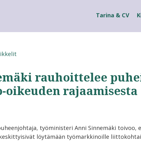
Tarina & CV
K
ikkelit
emäki rauhoittelee puhe
o-oikeuden rajaamisesta
uheenjohtaja, työministeri Anni Sinnemäki toivoo, e
keskittyisivät löytämään työmarkkinoille liittokohta