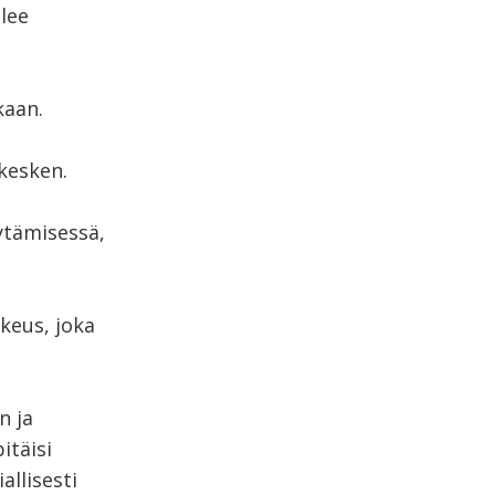
lee
kaan.
 kesken.
ytämisessä,
keus, joka
n ja
itäisi
allisesti