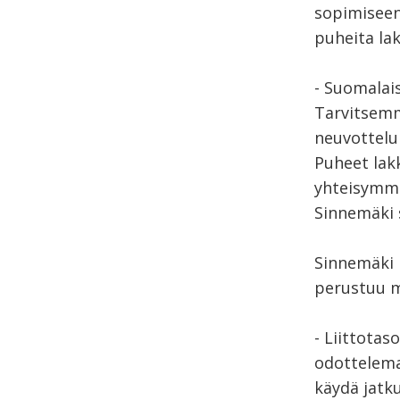
sopimiseen
puheita la
- Suomalais
Tarvitsemm
neuvotteluk
Puheet lak
yhteisymmä
Sinnemäki 
Sinnemäki 
perustuu m
- Liittotas
odottelema
käydä jatkuv