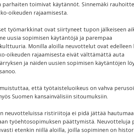
 parhaiten toimivat käytännöt. Sinnemäki rauhoitte
kko-oikeuden rajaamisesta.
et työmarkkinat ovat siirtyneet tupon jälkeiseen ai
e uusia sopimisen käytäntöjä ja parempaa
ulttuuria. Monilla aloilla neuvottelut ovat edelleen
ko-oikeuden rajaamisesta eivät välttämättä auta
rryksen ja näiden uusien sopimisen käytäntöjen lö
sanoo.
muistuttaa, että työtaisteluoikeus on vahva perusoi
yös Suomen kansainvälisiin sitoumuksiin.
on neuvotteluissa ristiriitoja ei pidä jättää hautumaa
an työehtosopimuksen päättymistä. Neuvotteluja p
asti etenkin niillä aloilla, joilla sopiminen on histori