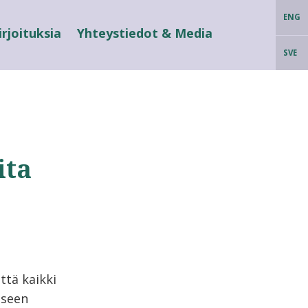
ENG
irjoituksia
Yhteystiedot & Media
SVE
ita
ttä kaikki
iseen