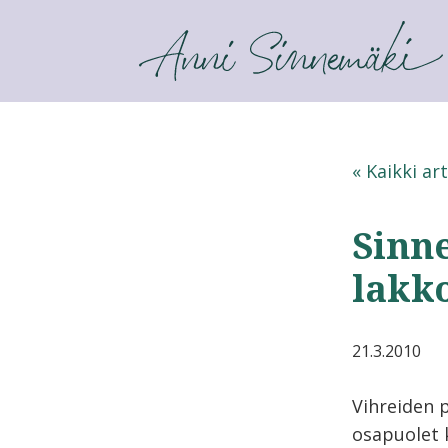
ANNI SINNEMÄKI
« Kaikki art
Sinn
lakk
21.3.2010
Vihreiden p
osapuolet 