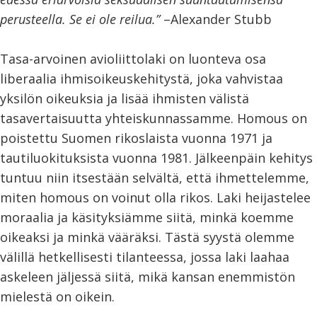
perusteella. Se ei ole reilua.”
–Alexander Stubb
Tasa-arvoinen avioliittolaki on luonteva osa
liberaalia ihmisoikeuskehitystä, joka vahvistaa
yksilön oikeuksia ja lisää ihmisten välistä
tasavertaisuutta yhteiskunnassamme. Homous on
poistettu Suomen rikoslaista vuonna 1971 ja
tautiluokituksista vuonna 1981. Jälkeenpäin kehitys
tuntuu niin itsestään selvältä, että ihmettelemme,
miten homous on voinut olla rikos. Laki heijastelee
moraalia ja käsityksiämme siitä, minkä koemme
oikeaksi ja minkä vääräksi. Tästä syystä olemme
välillä hetkellisesti tilanteessa, jossa laki laahaa
askeleen jäljessä siitä, mikä kansan enemmistön
mielestä on oikein.