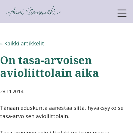
ANNI SINNEMÄKI
« Kaikki artikkelit
On tasa-arvoisen
avioliittolain aika
28.11.2014
Tänään eduskunta äänestää siitä, hyväksyykö se
tasa-arvoisen avioliittolain.
Tasa-arvoinen avioliittolaki on jo voimassa