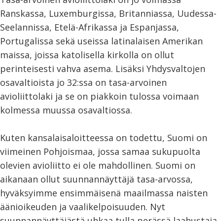
Ranskassa, Luxemburgissa, Britanniassa, Uudessa-
Seelannissa, Etelä-Afrikassa ja Espanjassa,
Portugalissa sekä useissa latinalaisen Amerikan
maissa, joissa katolisella kirkolla on ollut
perinteisesti vahva asema. Lisäksi Yhdysvaltojen
osavaltioista jo 32:ssa on tasa-arvoinen
avioliittolaki ja se on piakkoin tulossa voimaan
kolmessa muussa osavaltiossa.
Kuten kansalaisaloitteessa on todettu, Suomi on
viimeinen Pohjoismaa, jossa samaa sukupuolta
olevien avioliitto ei ole mahdollinen. Suomi on
aikanaan ollut suunnannäyttäjä tasa-arvossa,
hyväksyimme ensimmäisenä maailmassa naisten
äänioikeuden ja vaalikelpoisuuden. Nyt
suunnannäyttäjästä uhkaa tulla perässä laahustaja.