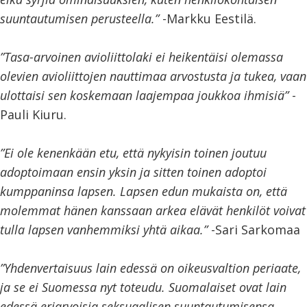
suuntautumisen perusteella.”
-Markku Eestilä.
”Tasa-arvoinen avioliittolaki ei heikentäisi olemassa
olevien avioliittojen nauttimaa arvostusta ja tukea, vaan
ulottaisi sen koskemaan laajempaa joukkoa ihmisiä”
-
Pauli Kiuru.
”Ei ole kenenkään etu, että nykyisin toinen joutuu
adoptoimaan ensin yksin ja sitten toinen adoptoi
kumppaninsa lapsen. Lapsen edun mukaista on, että
molemmat hänen kanssaan arkea elävät henkilöt voivat
tulla lapsen vanhemmiksi yhtä aikaa.”
-Sari Sarkomaa
”Yhdenvertaisuus lain edessä on oikeusvaltion periaate,
ja se ei Suomessa nyt toteudu. Suomalaiset ovat lain
edessä eriarvoisia seksuaalisen suuntautumisensa