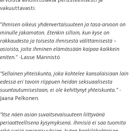
vakuuttavasti.
”
Ihmisen oikeus yhdenvertaisuuteen ja tasa-arvoon on
minulle jakamaton. Etenkin silloin, kun kyse on
rakkaudesta ja toisesta ihmisestä välittämisestä –
asioista, joita ihminen elämässään kaipaa kaikkein
eniten.
” -Lasse Männistö
”Sellainen yhteiskunta, joka kohtelee kansalaisiaan lain
edessä eri tavoin riippuen heidän seksuaalisesta
suuntautumisestaan, ei ole kehittynyt yhteiskunta.”
-
Jaana Pelkonen.
”Itse näen asian suvaitsevaisuuteen liittyvänä
periaatteellisena kysymyksenä. Ihmisiä ei saa tuomita
eikä syrjiä ominaisuuksien, kuten henkilökohtaisen