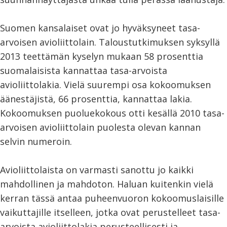
Suomen kansalaiset ovat jo hyväksyneet tasa-
arvoisen avioliittolain. Taloustutkimuksen syksyllä
2013 teettämän kyselyn mukaan 58 prosenttia
suomalaisista kannattaa tasa-arvoista
avioliittolakia. Vielä suurempi osa kokoomuksen
äänestäjistä, 66 prosenttia, kannattaa lakia.
Kokoomuksen puoluekokous otti kesällä 2010 tasa-
arvoisen avioliittolain puolesta olevan kannan
selvin numeroin.
Avioliittolaista on varmasti sanottu jo kaikki
mahdollinen ja mahdoton. Haluan kuitenkin vielä
kerran tässä antaa puheenvuoron kokoomuslaisille
vaikuttajille itselleen, jotka ovat perustelleet tasa-
arvoista avioliittolakia perusteellisesti ja