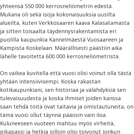
yhteensä 550 000 kerrosneliömetrin edestä.
Mukana oli sekä isoja kokonaisuuksia uusilta
alueilta, kuten Verkkosaaren kaava Kalasatamasta
ja sitten toisaalta täydennysrakentamista eri
puolilla kaupunkia Kannelmäestä Vuosaareen ja
Kampista Koskelaan. Määrällisesti päästiin aika
lähelle tavoitetta 600 000 kerrosneliömetristä.
On vaikea kuvitella että vuosi olisi voinut olla tästä
yhtään intensiivisempi. Koska rakastan
kotikaupunkiani, sen historiaa ja välähdyksiä sen
tulevaisuudesta ja koska ihmiset joiden kanssa
saan tehdä töitä ovat taitavia ja omistautuneita, on
tämä vuosi ollut täynnä pääosin vain iloa.
Kuluneeseen vuoteen mahtuu myös virheitä,
pikapassi ja hetkiä jolloin olisi toivonut jonkun