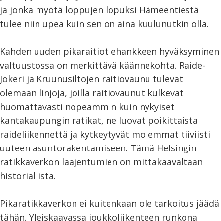
ja jonka myötä loppujen lopuksi Hämeentiestä
tulee niin upea kuin sen on aina kuulunutkin olla.
Kahden uuden pikaraitiotiehankkeen hyväksyminen
valtuustossa on merkittävä käännekohta. Raide-
Jokeri ja Kruunusiltojen raitiovaunu tulevat
olemaan linjoja, joilla raitiovaunut kulkevat
huomattavasti nopeammin kuin nykyiset
kantakaupungin ratikat, ne luovat poikittaista
raideliikennettä ja kytkeytyvät molemmat tiiviisti
uuteen asuntorakentamiseen. Tämä Helsingin
ratikkaverkon laajentumien on mittakaavaltaan
historiallista.
Pikaratikkaverkon ei kuitenkaan ole tarkoitus jäädä
tähän. Yleiskaavassa joukkoliikenteen runkona