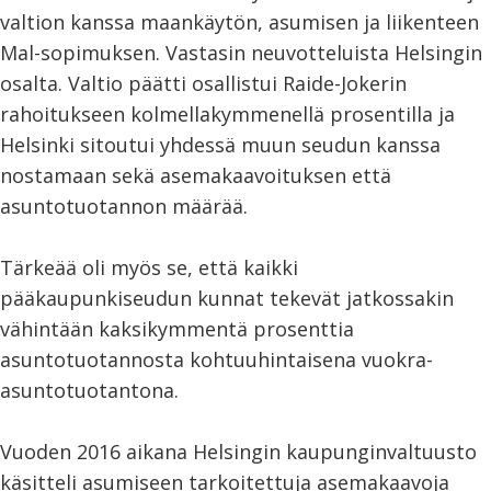
valtion kanssa maankäytön, asumisen ja liikenteen
Mal-sopimuksen. Vastasin neuvotteluista Helsingin
osalta. Valtio päätti osallistui Raide-Jokerin
rahoitukseen kolmellakymmenellä prosentilla ja
Helsinki sitoutui yhdessä muun seudun kanssa
nostamaan sekä asemakaavoituksen että
asuntotuotannon määrää.
Tärkeää oli myös se, että kaikki
pääkaupunkiseudun kunnat tekevät jatkossakin
vähintään kaksikymmentä prosenttia
asuntotuotannosta kohtuuhintaisena vuokra-
asuntotuotantona.
Vuoden 2016 aikana Helsingin kaupunginvaltuusto
käsitteli asumiseen tarkoitettuja asemakaavoja