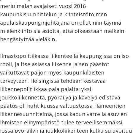
meriuimalan avajaiset: vuosi 2016
kaupunkisuunnittelun ja kiinteistötoimen
apulaiskaupunginjohtajana on ollut niin täynnä
mielenkiintoisia asioita, että oikeastaan melkein
hengästyttää vieläkin.
Ilmastopolitiikassa liikenteellä kaupungissa on iso
rooli, ja itse asiassa liikenne ja sen päästöt
vaikuttavat paljon myös kaupunkilaisten
terveyteen. Helsingissä tehdään kestävää
liikennepolitiikkaa pala palalta: yksi
joukkoliikennettä, pyöräilyä ja kävelyä edistävä
päätös oli huhtikuussa valtuustossa Hämeentien
liikennesuunnitelma, jossa kadun varrella asuvien
ihmisten elinympäristö tulee terveellisemmäksi,
jossa pyöräilyn ja joukkoliikenteen kulku sujuvoituu