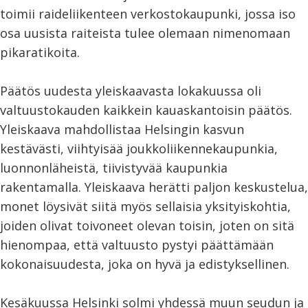
toimii raideliikenteen verkostokaupunki, jossa iso
osa uusista raiteista tulee olemaan nimenomaan
pikaratikoita.
Päätös uudesta yleiskaavasta lokakuussa oli
valtuustokauden kaikkein kauaskantoisin päätös.
Yleiskaava mahdollistaa Helsingin kasvun
kestävästi, viihtyisää joukkoliikennekaupunkia,
luonnonläheistä, tiivistyvää kaupunkia
rakentamalla. Yleiskaava herätti paljon keskustelua,
monet löysivät siitä myös sellaisia yksityiskohtia,
joiden olivat toivoneet olevan toisin, joten on sitä
hienompaa, että valtuusto pystyi päättämään
kokonaisuudesta, joka on hyvä ja edistyksellinen.
Kesäkuussa Helsinki solmi yhdessä muun seudun ja