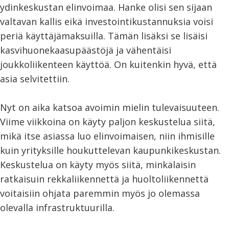
ydinkeskustan elinvoimaa. Hanke olisi sen sijaan
valtavan kallis eikä investointikustannuksia voisi
periä käyttäjämaksuilla. Tämän lisäksi se lisäisi
kasvihuonekaasupäästöjä ja vähentäisi
joukkoliikenteen käyttöä. On kuitenkin hyvä, että
asia selvitettiin.
Nyt on aika katsoa avoimin mielin tulevaisuuteen.
Viime viikkoina on käyty paljon keskustelua siitä,
mikä itse asiassa luo elinvoimaisen, niin ihmisille
kuin yrityksille houkuttelevan kaupunkikeskustan.
Keskustelua on käyty myös siitä, minkälaisin
ratkaisuin rekkaliikennettä ja huoltoliikennettä
voitaisiin ohjata paremmin myös jo olemassa
olevalla infrastruktuurilla.