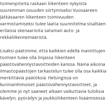
toimenpiteitä raskaan liikenteen nykyistä
suuremman osuuden siirtymiseksi Vuosaareen.
Jätkäsaaren liikenteen toimivuuden
varmistamiseksi tulee laatia suunnitelma sisältäen
erilaisia skenaarioita sataman auto- ja
rekkaliikennemääristä.
Lisäksi päätimme, että kaikkien edellä mainittujen
toimien tulee olla linjassa liikenteen
päästövähennystavoitteiden kanssa. Näinä aikoina
ilmastopäästöjen tarkastelun tulee olla osa kaikkia
merkittäviä päätöksiä. Helsingissä on
kunnianhimoiset päästövähennystavoitteet, ja
olemme jo nyt saaneet aikaan vaikuttavia tuloksia
kävelyn, pyöräilyn ja joukkoliikenteen lisäämisessä.