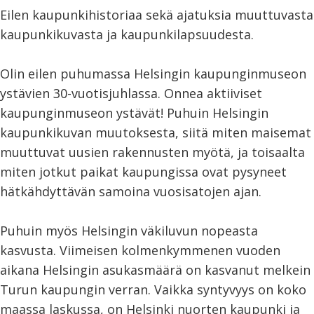
Eilen kaupunkihistoriaa sekä ajatuksia muuttuvasta
kaupunkikuvasta ja kaupunkilapsuudesta.
Olin eilen puhumassa Helsingin kaupunginmuseon
ystävien 30-vuotisjuhlassa. Onnea aktiiviset
kaupunginmuseon ystävät! Puhuin Helsingin
kaupunkikuvan muutoksesta, siitä miten maisemat
muuttuvat uusien rakennusten myötä, ja toisaalta
miten jotkut paikat kaupungissa ovat pysyneet
hätkähdyttävän samoina vuosisatojen ajan.
Puhuin myös Helsingin väkiluvun nopeasta
kasvusta. Viimeisen kolmenkym
menen vuoden
aikana Helsingin asukasmäärä on kasvanut melkein
Turun kaupungin verran. Vaikka syntyvyys on koko
maassa laskussa, on Helsinki nuorten kaupunki ja