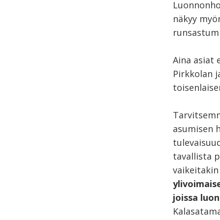
Luonnonhoi
näkyy myön
runsastum
Aina asiat 
Pirkkolan j
toisenlais
Tarvitsemm
asumisen hi
tulevaisuud
tavallista
vaikeitaki
ylivoimais
joissa luon
Kalasatama