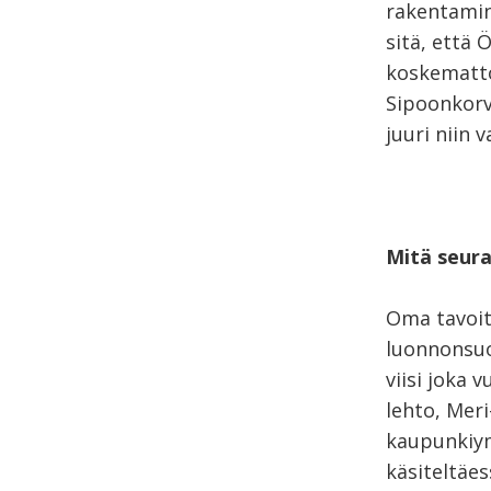
rakentamin
sitä, että 
koskematto
Sipoonkorve
juuri niin 
Mitä seura
Oma tavoit
luonnonsuoj
viisi joka 
lehto, Mer
kaupunkiy
käsiteltäe