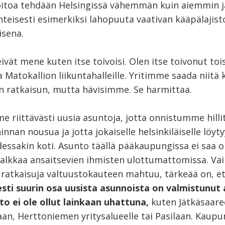
toa tehdään Helsingissä vähemmän kuin aiemmin 
teisesti esimerkiksi lahopuuta vaativan kääpälajist
isena.
eivät mene kuten itse toivoisi. Olen itse toivonut tois
a Matokallion liikuntahalleille. Yritimme saada niitä
en ratkaisun, mutta hävisimme. Se harmittaa.
e riittävästi uusia asuntoja, jotta onnistumme hill
nnan nousua ja jotta jokaiselle helsinkiläiselle löyty
essakin koti. Asunto täällä pääkaupungissa ei saa o
 palkkaa ansaitsevien ihmisten ulottumattomissa. Va
n ratkaisuja valtuustokauteen mahtuu, tärkeää on, e
esti suurin osa uusista asunnoista on valmistunut a
to ei ole ollut lainkaan uhattuna,
kuten Jätkäsaare
an, Herttoniemen yritysalueelle tai Pasilaan. Kaupu