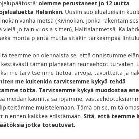
jelupäätöstä:
olemme perustaneet jo 12 uutta
jelualuetta Helsinkiin
. Uusiin suojelualueisiin ku
inokan vanha metsä (Kivinokan, jonka rakentamisest
vielä joitain vuosia sitten), Haltialanmetsä, Kallah
sekä monta pientä mutta sitäkin tärkeämpää lintul
itä teemme on olennaista se, että onnistumme elä
kestävästi tämän planeetan reunaehdot turvaten.
ksi me tarvitsemme tietoa, arvoja, tavoitteita ja nä
eniten me kuitenkin tarvitsemme kykyä tehdä
stamme totta. Tarvitsemme kykyä muodostaa ene
jää meidän kauniita sanojamme, vastaehdotuksiamm
elipiteitämme muistelemaan. Tämä on se, mitä oma
yrin ennen kaikkea edistämään.
Sitä, että teemme 
äätöksiä jotka toteutuvat.