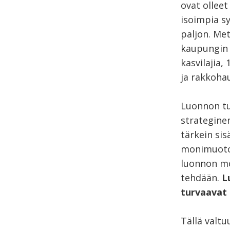
ovat olleet
isoimpia sy
paljon. Met
kaupungin 
kasvilajia,
ja rakkoha
Luonnon tu
strategine
tärkein si
monimuotoi
luonnon mo
tehdään.
L
turvaavat 
Tällä valt