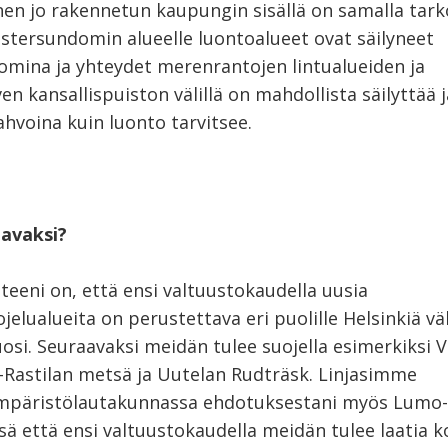
en jo rakennetun kaupungin sisällä on samalla tark
Östersundomin alueelle luontoalueet ovat säilyneet
mina ja yhteydet merenrantojen lintualueiden ja
n kansallispuiston välillä on mahdollista säilyttää j
vahvoina kuin luonto tarvitsee.
avaksi?
teeni on, että ensi valtuustokaudella uusia
elualueita on perustettava eri puolille Helsinkiä v
vuosi. Seuraavaksi meidän tulee suojella esimerkiksi
i-Rastilan metsä ja Uutelan Rudträsk. Linjasimme
mpäristölautakunnassa ehdotuksestani myös Lumo
ssä että ensi valtuustokaudella meidän tulee laatia 