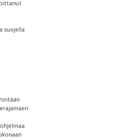
oittanut
a suojella
ähintään
 Veräjämäen
-ohjelmaa
kokonaan