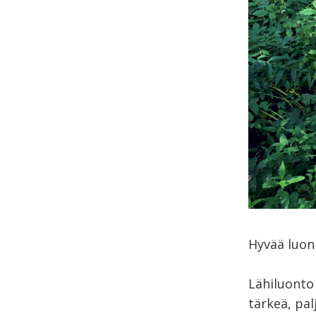
Hyvää luo
Lähiluonto 
tärkeä, pal