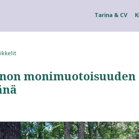
Tarina & CV
K
ikkelit
non monimuotoisuuden
änä