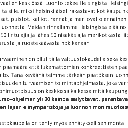
 vaalien keskiössä. Luonto tekee Helsingistä Helsingi
itä sille, miksi helsinkiläiset rakastavat kotikaupunk
sät, puistot, kalliot, rannat ja meri ovat olennaine
luonnetta. Meidän rinnallamme Helsingissä elää noi
 150 lintulajia ja lähes 50 nisäkäslajia merikotkasta li
urusta ja ruostekäävästä nokikanaan.
rvaaminen on ollut tällä valtuustokaudella sekä ke
n päämäärä että lukemattomien konkreettisten pää
sältö. Tänä keväänä teimme tärkeän päätöksen luon
suuden turvaamisen toimintaohjelmasta, joka varm
nimuotoisuus on keskiössä kaikessa mitä kaupung
umo-ohjelman yli 90 keinoa säilyttävät, parantava
eri lajien elinympäristöjä ja luonnon monimuotoi
uustokaudella on tehty myös ennätyksellisen monta