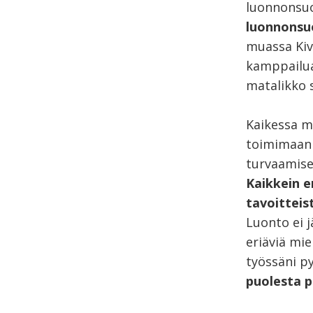
luonnonsuo
luonnonsuo
muassa Kiv
kamppailua 
matalikko 
Kaikessa m
toimimaan 
turvaamise
Kaikkein 
tavoittei
Luonto ei 
eriäviä mi
työssäni p
puolesta p