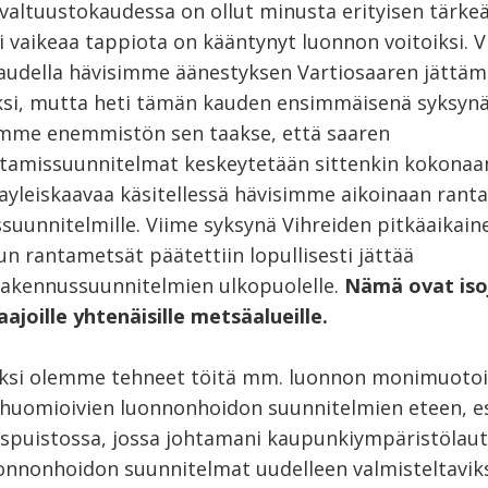
 valtuustokaudessa on ollut minusta erityisen tärkeä
i vaikeaa tappiota on kääntynyt luonnon voitoiksi. V
audella hävisimme äänestyksen Vartiosaaren jättäm
ksi, mutta heti tämän kauden ensimmäisenä syksyn
imme enemmistön sen taakse, että saaren
tamissuunnitelmat keskeytetään sittenkin kokonaan
sayleiskaavaa käsitellessä hävisimme aikoinaan rant
suunnitelmille. Viime syksynä Vihreiden pitkäaikain
un rantametsät päätettiin lopullisesti jättää
akennussuunnitelmien ulkopuolelle.
Nämä ovat isoj
aajoille yhtenäisille metsäalueille.
äksi olemme tehneet töitä mm. luonnon monimuoto
uomioivien luonnonhoidon suunnitelmien eteen, es
uspuistossa, jossa johtamani kaupunkiympäristölau
uonnonhoidon suunnitelmat uudelleen valmisteltaviks