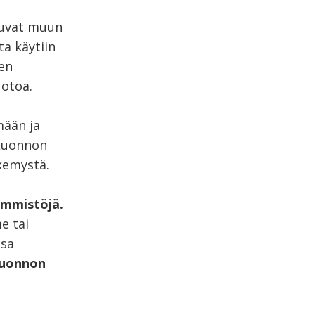
uluvat muun
a käytiin
den
uotoa.
mään ja
 Luonnon
kemystä.
mmistöjä.
e tai
ssa
luonnon