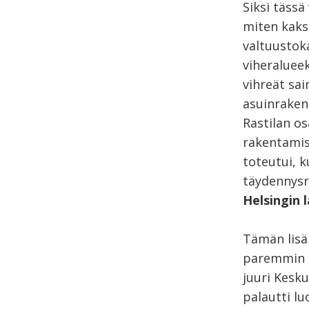
Siksi tässä
miten kaks
valtuustok
viheraluee
vihreät sa
asuinraken
Rastilan o
rakentamis
toteutui, k
täydennysr
Helsingin l
Tämän lis
paremmin h
juuri Kesk
palautti l