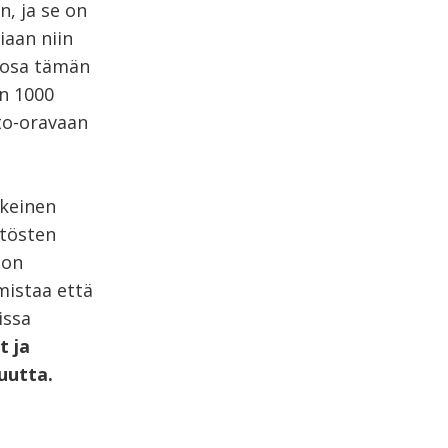
n, ja se on
iaan niin
n osa tämän
n 1000
ito-oravaan
skeinen
tösten
non
istaa että
issa
t ja
suutta.