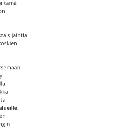
ja tämä
on
ta sijaintia
 koskien
itsemään
y
lla
ikka
ttä
lueille,
en,
ngin