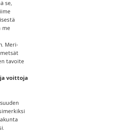
ä se,
iime
isestä
ä me
. Meri-
ametsät
en tavoite
a voittoja
isuuden
imerkiksi
takunta
i.