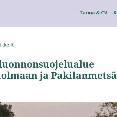
Tarina & CV
K
ikkelit
 luonnonsuojelualue
holmaan ja Pakilanmets