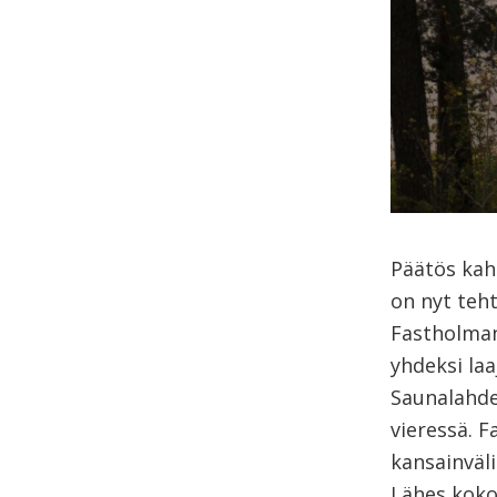
Päätös kah
on nyt teh
Fastholman
yhdeksi laa
Saunalahde
vieressä. F
kansainväli
Lähes koko 