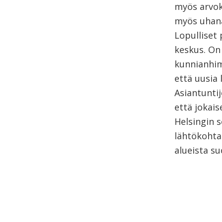
myös arvokk
myös uhanal
Lopulliset 
keskus. On
kunnianhim
että uusia
Asiantunti
että jokais
Helsingin 
lähtökohta
alueista su