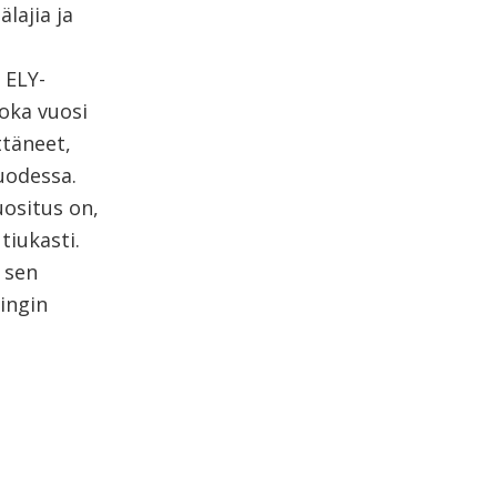
lajia ja
 ELY-
joka vuosi
ttäneet,
uodessa.
ositus on,
tiukasti.
 sen
ingin