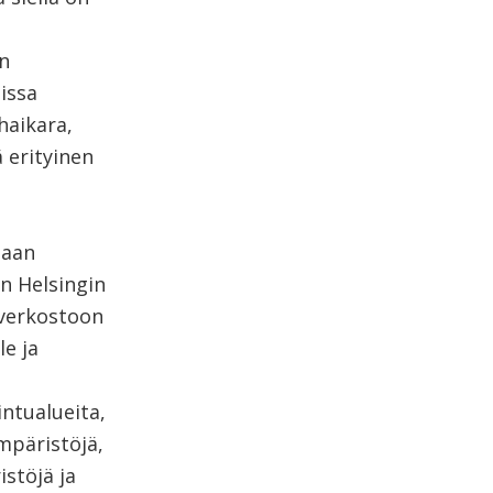
en
issa
haikara,
ä erityinen
taan
n Helsingin
 verkostoon
le ja
ntualueita,
mpäristöjä,
stöjä ja