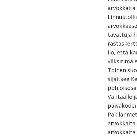
arvokkaita
Linnustoll
arvokkaase
tavattuja 
rastaskertt
ilo, että k
viiksitimale
Toinen suoj
sijaitsee 
pohjoisosa
Vantaalle j
päiväkodeil
Pakilanmet
arvokkaita
arvokkaita 