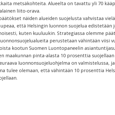
aita metsäkohteita. Alueelta on tavattu yli 70 kääpä
ainen liito-orava.
päätökset näiden alueiden suojelusta vahvistaa vielä
 upeaa, että Helsingin luonnon suojelua edistetään 
oisesti, kuten kuuluukin. Strategiassa olemme pää
 luonnonsuojelualueita perustetaan vähintään viisi v
joista kootun Suomen Luontopaneelin asiantuntijasu
en maakunnan pinta-alasta 10 prosenttia suojellaan 
seuraava luonnonsuojeluohjelma on valmistelussa, ja
na tulee olemaan, että vähintään 10 prosenttia Hels
ojellaan.