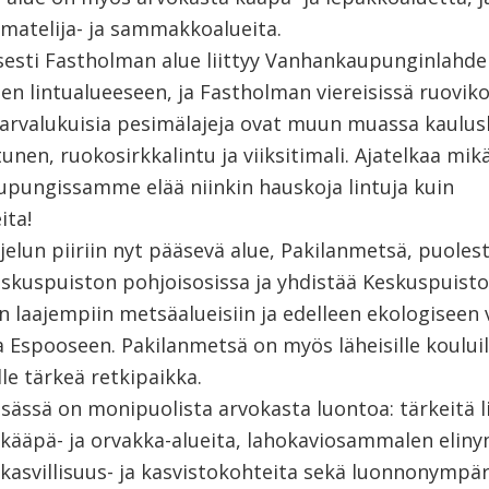
 matelija- ja sammakkoalueita.
isesti Fastholman alue liittyy Vanhankaupunginlahd
en lintualueeseen, ja Fastholman viereisissä ruoviko
harvalukuisia pesimälajeja ovat muun muassa kaulus
unen, ruokosirkkalintu ja viiksitimali. Ajatelkaa mik
aupungissamme elää niinkin hauskoja lintuja kuin
ita!
elun piiriin nyt pääsevä alue, Pakilanmetsä, puoles
Keskuspuiston pohjoisosissa ja yhdistää Keskuspuisto
n laajempiin metsäalueisiin ja edelleen ekologiseen
a Espooseen. Pakilanmetsä on myös läheisille kouluil
le tärkeä retkipaikka.
sässä on monipuolista arvokasta luontoa: tärkeitä li
 kääpä- ja orvakka-alueita, lahokaviosammalen eliny
kasvillisuus- ja kasvistokohteita sekä luonnonympäri