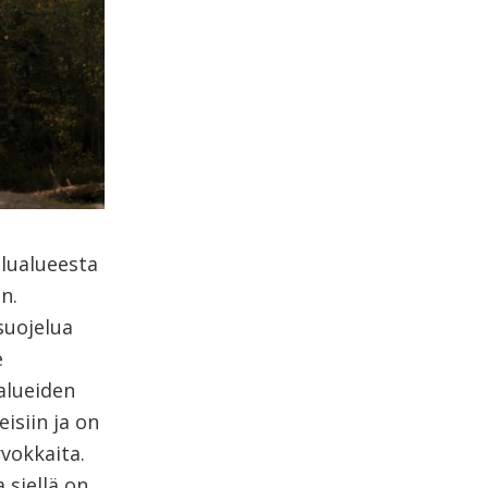
lualueesta
n.
suojelua
e
alueiden
isiin ja on
rvokkaita.
 siellä on