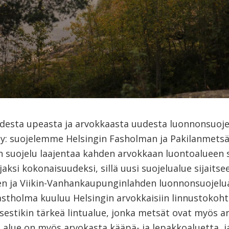
desta upeasta ja arvokkaasta uudesta luonnonsuoje
ty: suojelemme Helsingin Fasholman ja Pakilanmetsä
 suojelu laajentaa kahden arvokkaan luontoalueen 
jaksi kokonaisuudeksi, sillä uusi suojelualue sijaitse
n ja Viikin-Vanhankaupunginlahden luonnonsuojelu
astholma kuuluu Helsingin arvokkaisiin linnustokohte
sestikin tärkeä lintualue, jonka metsät ovat myös a
alue on myös arvokasta kääpä- ja lepakkoaluetta, ja