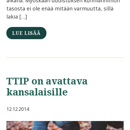
aikana. Myöskään uudistuksen kunnianhimon
tasosta ei ole enää mitään varmuutta, sillä
lakia […]
LUE LISÄÄ
TTIP on avattava
kansalaisille
12.12.2014