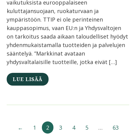
vaikutuksista eurooppalaiseen
kuluttajansuojaan, ruokaturvaan ja
ympäristöön. TTIP ei ole perinteinen
kauppasopimus, vaan EU:n ja Yhdysvaltojen
on tarkoitus saada aikaan taloudelliset hyödyt
yhdenmukaistamalla tuotteiden ja palvelujen
sääntelyä. ”Markkinat avataan
yhdysvaltalaisille tuotteille, jotka eivät […]
LUE LISÄÄ
←
1
2
3
4
5
…
63