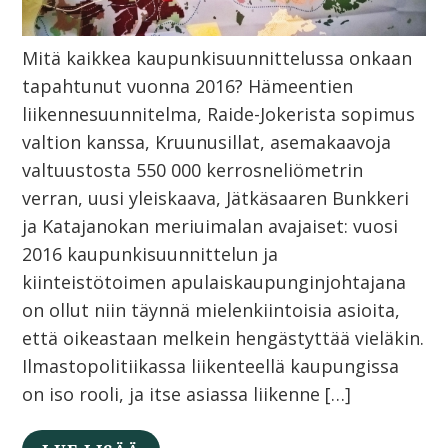
Mitä kaikkea kaupunkisuunnittelussa onkaan
tapahtunut vuonna 2016? Hämeentien
liikennesuunnitelma, Raide-Jokerista sopimus
valtion kanssa, Kruunusillat, asemakaavoja
valtuustosta 550 000 kerrosneliömetrin
verran, uusi yleiskaava, Jätkäsaaren Bunkkeri
ja Katajanokan meriuimalan avajaiset: vuosi
2016 kaupunkisuunnittelun ja
kiinteistötoimen apulaiskaupunginjohtajana
on ollut niin täynnä mielenkiintoisia asioita,
että oikeastaan melkein hengästyttää vieläkin.
Ilmastopolitiikassa liikenteellä kaupungissa
on iso rooli, ja itse asiassa liikenne […]