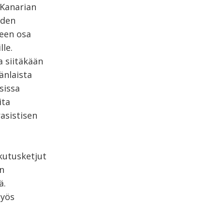
 Kanarian
iden
keen osa
lle.
a siitäkään
änlaista
sissa
ita
asistisen
ikutusketjut
en
ä.
myös