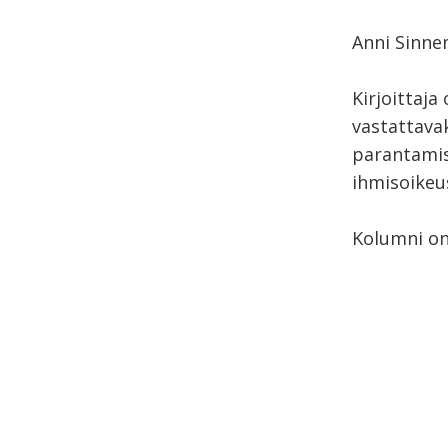
Anni Sinne
Kirjoittaja
vastattavak
parantamise
ihmisoikeu
Kolumni on 