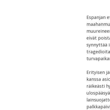
Espanjan et
maahanmuut
muureineen
eivät pois
synnyttää i
tragedioita
turvapaika
Erityisen j
kanssa asi
räikeästi h
ulospääsyä
lainsuojatt
palkkapäivi