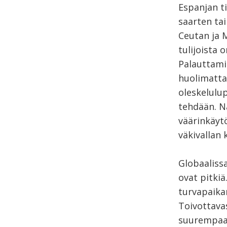
Espanjan ti
saarten tai
Ceutan ja M
tulijoista 
Palauttami
huolimatta 
oleskelulu
tehdään. N
väärinkäytö
väkivallan 
Globaalissa
ovat pitkiä
turvapaikan
Toivottava
suurempaan