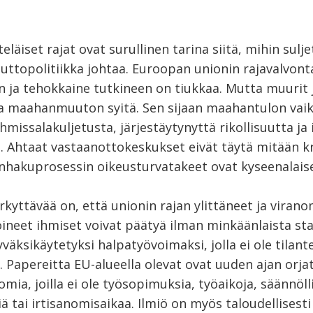
eläiset rajat ovat surullinen tarina siitä, mihin sulje
topolitiikka johtaa. Euroopan unionin rajavalvont
 ja tehokkaine tutkineen on tiukkaa. Mutta muurit 
ta maahanmuuton syitä. Sen sijaan maahantulon vai
hmissalakuljetusta, järjestäytynyttä rikollisuutta ja i
. Ahtaat vastaanottokeskukset eivät täytä mitään kri
nhakuprosessin oikeusturvatakeet ovat kyseenalaise
ärkyttävää on, että unionin rajan ylittäneet ja viran
oineet ihmiset voivat päätyä ilman minkäänlaista st
yväksikäytetyksi halpatyövoimaksi, jolla ei ole tilant
. Papereitta EU-alueella olevat ovat uuden ajan orj
omia, joilla ei ole työsopimuksia, työaikoja, säännöll
ä tai irtisanomisaikaa. Ilmiö on myös taloudellisesti