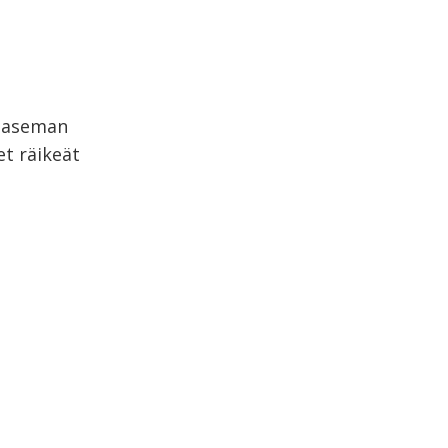
n aseman
et räikeät