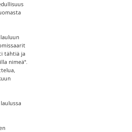
dullisuus
tuomasta
 lauluun
omissaarit
 tähtiä ja
lla nimeä".
ttelua,
kuun
 laulussa
sen