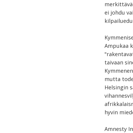
merkittävä
ei johdu v
kilpailuedu
Kymmenisen 
Ampukaa ko
"rakentava
taivaan sin
Kymmenen vu
mutta tode
Helsingin 
vihannesvil
afrikkalais
hyvin miedo
Amnesty In