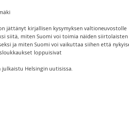
mäki
 on jättänyt kirjallisen kysymyksen valtioneuvostolle
si siitä, miten Suomi voi toimia näiden siirtolaiste
ksi ja miten Suomi voi vaikuttaa siihen että nykyis
sloukkaukset loppuisivat
julkaistu Helsingin uutisissa.