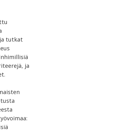
ttu
a
ja tutkat
keus
nhimillisiä
teerejä, ja
t.
omaisten
atusta
eesta
atyövoimaa:
isiä