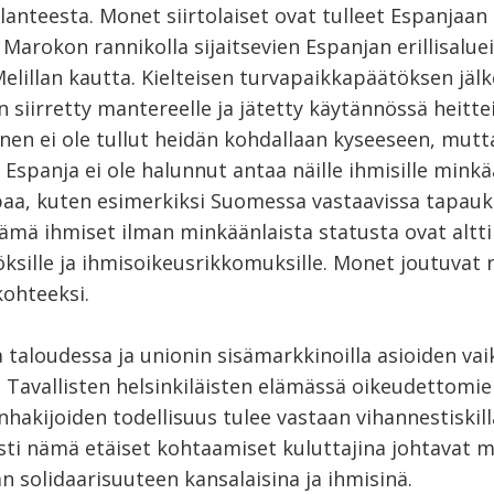
lanteesta. Monet siirtolaiset ovat tulleet Espanjaan
 Marokon rannikolla sijaitsevien Espanjan erillisalue
elillan kautta. Kielteisen turvapaikkapäätöksen jäl
on siirretty mantereelle ja jätetty käytännössä heittei
nen ei ole tullut heidän kohdallaan kyseeseen, mutt
Espanja ei ole halunnut antaa näille ihmisille minkä
paa, kuten esimerkiksi Suomessa vastaavissa tapauk
ämä ihmiset ilman minkäänlaista statusta ovat altti
ksille ja ihmisoikeusrikkomuksille. Monet joutuvat r
kohteeksi.
 taloudessa ja unionin sisämarkkinoilla asioiden va
. Tavallisten helsinkiläisten elämässä oikeudettomi
hakijoiden todellisuus tulee vastaan vihannestiskill
sti nämä etäiset kohtaamiset kuluttajina johtavat 
 solidaarisuuteen kansalaisina ja ihmisinä.