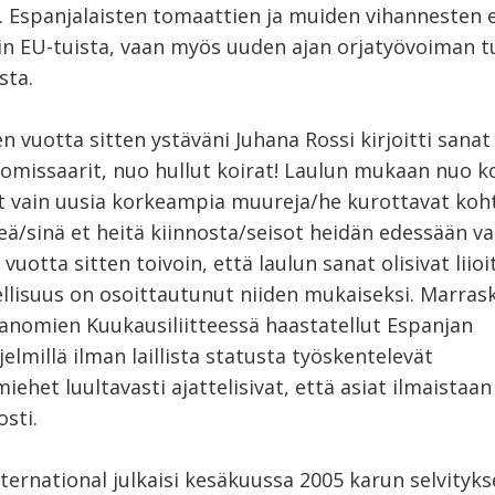
. Espanjalaisten tomaattien ja muiden vihannesten e
ain EU-tuista, vaan myös uuden ajan orjatyövoiman 
sta.
vuotta sitten ystäväni Juhana Rossi kirjoitti sanat
missaarit, nuo hullut koirat! Laulun mukaan nuo k
t vain uusia korkeampia muureja/he kurottavat kohti
eä/sinä et heitä kiinnosta/seisot heidän edessään vai
otta sitten toivoin, että laulun sanat olisivat liioi
llisuus on osoittautunut niiden mukaiseksi. Marras
sanomien Kuukausiliitteessä haastatellut Espanjan
jelmillä ilman laillista statusta työskentelevät
miehet luultavasti ajattelisivat, että asiat ilmaistaan
sti.
ternational julkaisi kesäkuussa 2005 karun selvityk