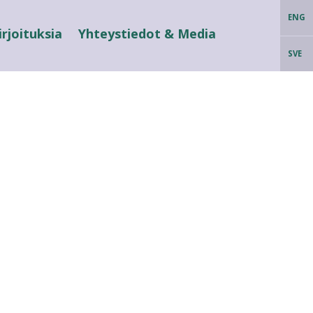
ENG
irjoituksia
Yhteystiedot & Media
SVE