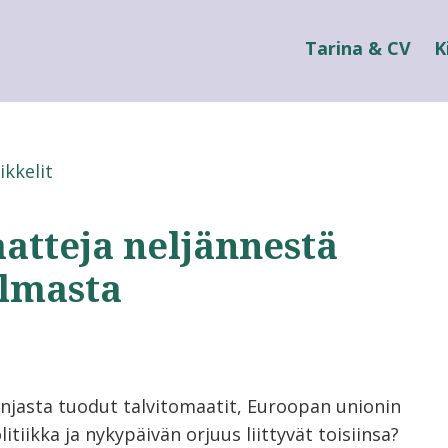
Tarina & CV
K
ikkelit
atteja neljännestä
lmasta
njasta tuodut talvitomaatit, Euroopan unionin
litiikka ja nykypäivän orjuus liittyvät toisiinsa?