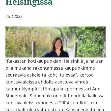
Helsingissä
26.2.2025
“Rakastan kotikaupunkiani Helsinkiä ja haluan
olla mukana rakentamassa kaupunkimme
seuraavia askeleita kohti tulevaa”, kertoo
kuntavaaleissa ehdolle asettuva vihreä
kaupunkiympäristön apulaispormestari Anni
Sinnemäki. Sinnemäki on ollut ehdolla kaikissa
kuntavaaleissa vuodesta 2004 ja tullut joka
kerta valituksi valtuustoon. Kansanedustajana