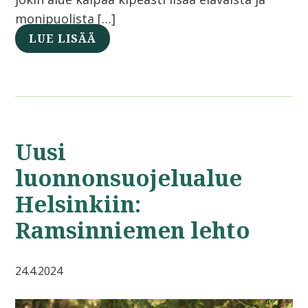
monipuolista […]
LUE LISÄÄ
Uusi
luonnonsuojelualue
Helsinkiin:
Ramsinniemen lehto
24.4.2024