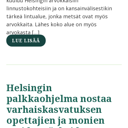
kuuluu Helsingin arvokkaisiin
linnustokohteisiin ja on kansainvälisestikin
tärkeä lintualue, jonka metsät ovat myös
arvokkaita. Lähes koko alue on myös
arvokasta […]
LUE LISÄÄ
Helsingin
palkkaohjelma nostaa
varhaiskasvatuksen
opettajien ja monien