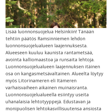
Lisää luonnonsuojelua Helsinkiin! Tänään
tehtiin päätös Ramsinniemen lehdon
luonnonsuojelualueen laajennuksesta.
Alueeseen kuuluu kaunista rantametsää,
avointa kalliomaastoa ja runsaita lehtoja.
Luonnonsuojelualueen laajennuksen itäinen
osa on kangasmetsävaltainen. Alueelta löytyy
myös Litorinameren eli Itämeren
varhaisvaiheen aikainen muinaisranta.
Luonnonsuojelualueella esiintyy useita
uhanalaisia lehtotyyppejä. Edustavan ja
monipuolisen lehtokasvillisuutensa ansiosta