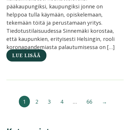
pääkaupungiksi, kaupungiksi jonne on
helppoa tulla käymään, opiskelemaan,
tekemään töitä ja perustamaan yritys.
Tiedotustilaisuudessa Sinnemäki korostaa,
että kaupunkien, erityisesti Helsingin, rooli
koronapandemiasta palautumisessa on […]
LUE LISÄÄ
1
2
3
4
…
66
→