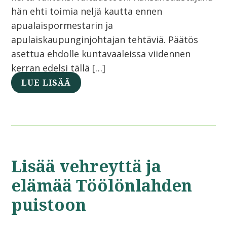
hän ehti toimia neljä kautta ennen
apualaispormestarin ja
apulaiskaupunginjohtajan tehtäviä. Päätös
asettua ehdolle kuntavaaleissa viidennen
kerran edelsi tällä […]
LUE LISÄÄ
Lisää vehreyttä ja
elämää Töölönlahden
puistoon