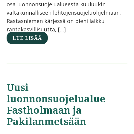
osa luonnonsuojelualueesta kuuluukin
valtakunnalliseen lehtojensuojeluohjelmaan.
Rastasniemen kärjessä on pieni laikku
rantakasvillisuutta, […]
LUE LISÄÄ
Uusi
luonnonsuojelualue
Fastholmaan ja
Pakilanmetsään