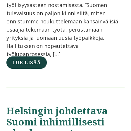
työllisyysasteen nostamisesta. “Suomen
tulevaisuus on paljon kiinni siitä, miten
onnistumme houkuttelemaan kansainvälisiä
osaajia tekemään työtä, perustamaan
yrityksiä ja luomaan uusia työpaikkoja.
Hallituksen on nopeutettava
työlupaprosessia, […]
LUE LISÄÄ
Helsingin johdettava
Suomi inhimillisesti