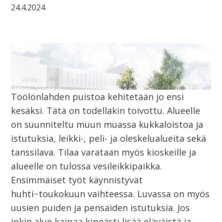
24.4.2024
Töölönlahden puistoa kehitetään jo ensi
kesäksi. Tätä on todellakin toivottu. Alueelle
on suunniteltu muun muassa kukkaloistoa ja
istutuksia, leikki-, peli- ja oleskelualueita sekä
tanssilava. Tilaa varataan myös kioskeille ja
alueelle on tulossa vesileikkipaikka.
Ensimmäiset työt käynnistyvät
huhti−toukokuun vaihteessa. Luvassa on myös
uusien puiden ja pensaiden istutuksia. Jos
jokin alue kaipaa kipeästi lisää eläväistä ja