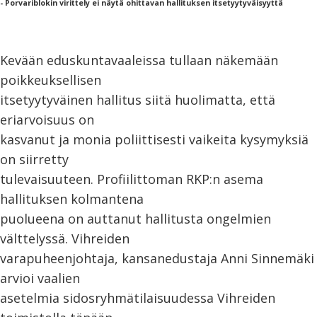
- Porvariblokin virittely ei näytä ohittavan hallituksen itsetyytyväisyyttä
Kevään eduskuntavaaleissa tullaan näkemään
poikkeuksellisen
itsetyytyväinen hallitus siitä huolimatta, että
eriarvoisuus on
kasvanut ja monia poliittisesti vaikeita kysymyksiä
on siirretty
tulevaisuuteen. Profiilittoman RKP:n asema
hallituksen kolmantena
puolueena on auttanut hallitusta ongelmien
välttelyssä. Vihreiden
varapuheenjohtaja, kansanedustaja Anni Sinnemäki
arvioi vaalien
asetelmia sidosryhmätilaisuudessa Vihreiden