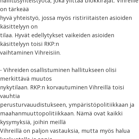
hallitusyhteistyötä, joka ylittää blokkirajat. Vihreille
on tärkeää
hyvä yhteistyö, jossa myös ristiriitaisten asioiden
käsittelyyn on
tilaa. Hyvät edellytykset vaikeiden asioiden
käsittelyyn toisi RKP:n
vaihtaminen Vihreisiin.
- Vihreiden osallistuminen hallitukseen olisi
merkittävä muutos
nykytilaan. RKP:n korvautuminen Vihreillä toisi
vauhtia
perusturvauudistukseen, ympäristöpolitiikkaan ja
maahanmuuttopolitiikkaan. Nämä ovat kaikki
kysymyksiä, joihin meillä
Vihreillä on paljon vastauksia, mutta myös halua