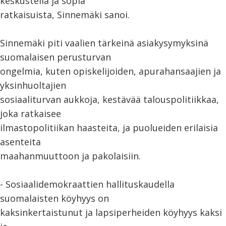
keskustella ja sopia
ratkaisuista, Sinnemäki sanoi.
Sinnemäki piti vaalien tärkeinä asiakysymyksinä
suomalaisen perusturvan
ongelmia, kuten opiskelijoiden, apurahansaajien ja
yksinhuoltajien
sosiaaliturvan aukkoja, kestävää talouspolitiikkaa,
joka ratkaisee
ilmastopolitiikan haasteita, ja puolueiden erilaisia
asenteita
maahanmuuttoon ja pakolaisiin.
- Sosiaalidemokraattien hallituskaudella
suomalaisten köyhyys on
kaksinkertaistunut ja lapsiperheiden köyhyys kaksi