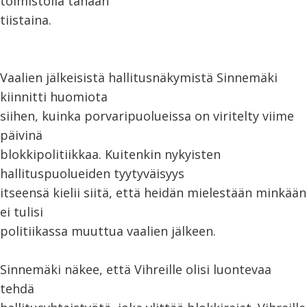
toimistolla tänään
tiistaina.
Vaalien jälkeisistä hallitusnäkymistä Sinnemäki
kiinnitti huomiota
siihen, kuinka porvaripuolueissa on viritelty viime
päivinä
blokkipolitiikkaa. Kuitenkin nykyisten
hallituspuolueiden tyytyväisyys
itseensä kielii siitä, että heidän mielestään minkään
ei tulisi
politiikassa muuttua vaalien jälkeen.
Sinnemäki näkee, että Vihreille olisi luontevaa
tehdä