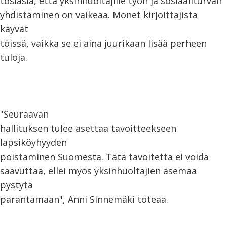
tosiasia, että yksinhuoltajille työn ja sosiaaliturvan
yhdistäminen on vaikeaa. Monet kirjoittajista
käyvät
töissä, vaikka se ei aina juurikaan lisää perheen
tuloja.
"Seuraavan
hallituksen tulee asettaa tavoitteekseen
lapsiköyhyyden
poistaminen Suomesta. Tätä tavoitetta
ei voida
saavuttaa, ellei myös yksinhuoltajien asemaa
pystytä
parantamaan", Anni Sinnemäki toteaa.