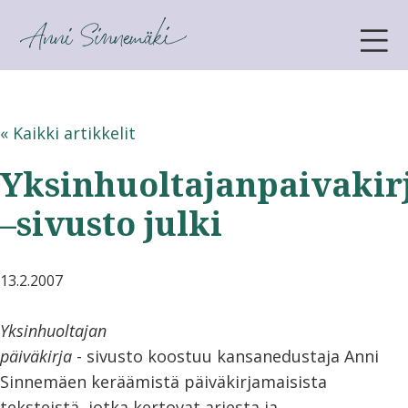
ANNI SINNEMÄKI
« Kaikki artikkelit
Yksinhuoltajanpaivakir
–sivusto julki
13.2.2007
Yksinhuoltajan
päiväkirja
- sivusto koostuu kansanedustaja Anni
Sinnemäen keräämistä päiväkirjamaisista
teksteistä, jotka kertovat arjesta ja