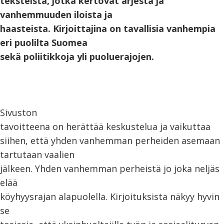
teksteistä, jotka kertovat arjesta ja
vanhemmuuden iloista ja
haasteista. Kirjoittajina on tavallisia vanhempia
eri puolilta Suomea
sekä poliitikkoja yli puoluerajojen.
Sivuston
tavoitteena on herättää keskustelua ja vaikuttaa
siihen, että yhden vanhemman perheiden asemaan
tartutaan vaalien
jälkeen. Yhden vanhemman perheistä jo joka neljäs
elää
köyhyysrajan alapuolella. Kirjoituksista näkyy hyvin
se