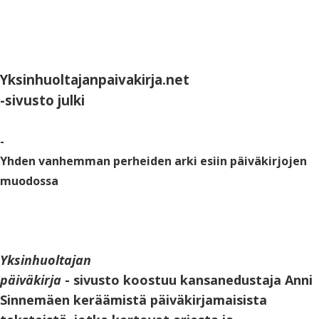
Yksinhuoltajanpaivakirja.net
-sivusto julki
-
Yhden vanhemman perheiden arki esiin päiväkirjojen
muodossa
Yksinhuoltajan
päiväkirja
- sivusto koostuu kansanedustaja Anni
Sinnemäen keräämistä päiväkirjamaisista