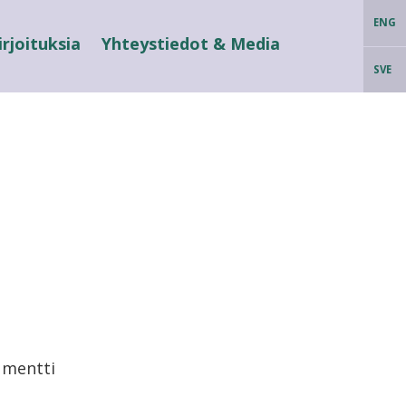
ENG
irjoituksia
Yhteystiedot & Media
SVE
umentti