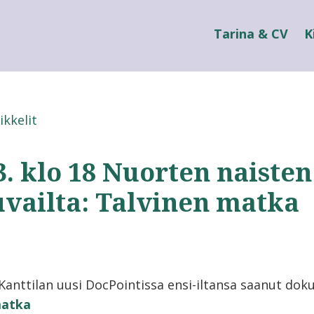
Tarina & CV
K
ikkelit
3. klo 18 Nuorten naisten
uvailta: Talvinen matka
-Kanttilan uusi DocPointissa ensi-iltansa saanut dok
matka