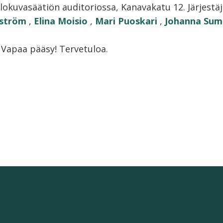
lokuvasäätiön auditoriossa, Kanavakatu 12. Järjestä
lström
,
Elina Moisio
,
Mari Puoskari
,
Johanna Sum
 Vapaa pääsy! Tervetuloa.