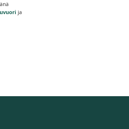
jänä
uvuori
ja