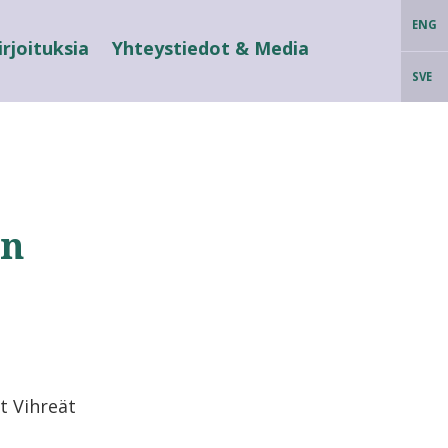
ENG
irjoituksia
Yhteystiedot & Media
SVE
än
t Vihreät