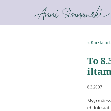
ANNI SINNEMÄKI
« Kaikki art
To 8.
ilta
8.3.2007
Myyrmäessä
ehdokkaat