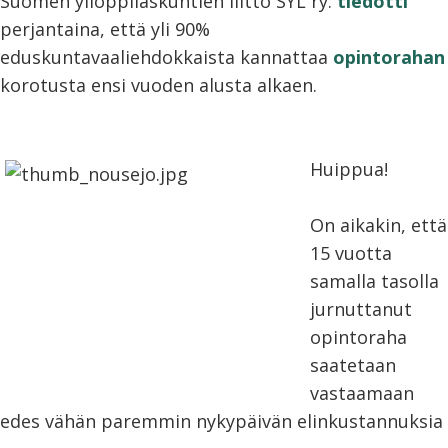
Suomen ylioppilaskuntien liitto SYL ry.
tiedotti
perjantaina, että yli 90%
eduskuntavaaliehdokkaista kannattaa
opintorahan
korotusta ensi vuoden alusta alkaen.
Huippua!
On aikakin, että
15 vuotta
samalla tasolla
jurnuttanut
opintoraha
saatetaan
vastaamaan
edes vähän paremmin nykypäivän elinkustannuksia