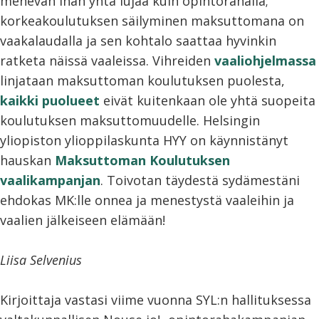
menevän ihan yhtä lujaa kuin opintorahalla;
korkeakoulutuksen säilyminen maksuttomana on
vaakalaudalla ja sen kohtalo saattaa hyvinkin
ratketa näissä vaaleissa. Vihreiden
vaaliohjelmassa
linjataan maksuttoman koulutuksen puolesta,
kaikki puolueet
eivät kuitenkaan ole yhtä suopeita
koulutuksen maksuttomuudelle. Helsingin
yliopiston ylioppilaskunta HYY on käynnistänyt
hauskan
Maksuttoman Koulutuksen
vaalikampanjan
. Toivotan täydestä sydämestäni
ehdokas MK:lle onnea ja menestystä vaaleihin ja
vaalien jälkeiseen elämään!
Liisa Selvenius
Kirjoittaja vastasi viime vuonna SYL:n hallituksessa