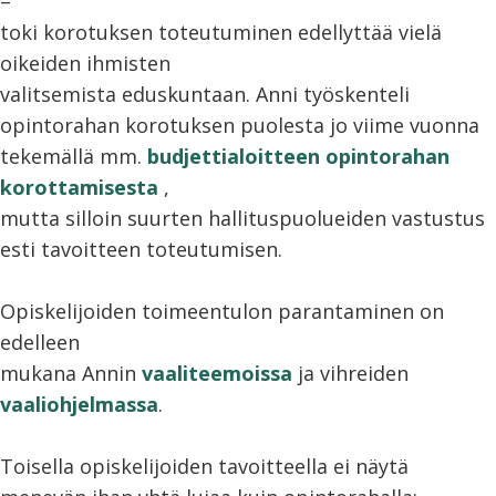
–
toki korotuksen toteutuminen edellyttää vielä
oikeiden ihmisten
valitsemista eduskuntaan. Anni työskenteli
opintorahan korotuksen puolesta jo viime vuonna
tekemällä mm.
budjettialoitteen opintorahan
korottamisesta
,
mutta silloin suurten hallituspuolueiden vastustus
esti tavoitteen toteutumisen.
Opiskelijoiden toimeentulon parantaminen on
edelleen
mukana Annin
vaaliteemoissa
ja vihreiden
vaaliohjelmassa
.
Toisella opiskelijoiden tavoitteella ei näytä