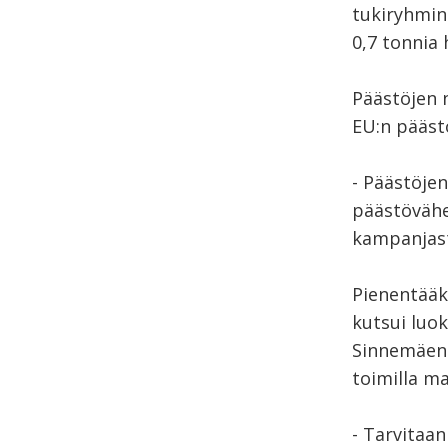
tukiryhmine
0,7 tonnia 
Päästöjen 
EU:n pääs
- Päästöjen
päästövähe
kampanjast
Pienentääk
kutsui luo
Sinnemäen 
toimilla ma
- Tarvitaan