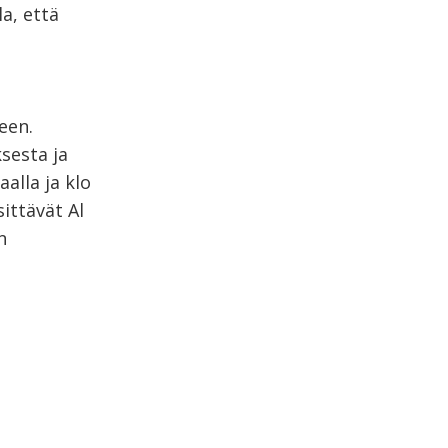
a, että
een.
sesta ja
alla ja klo
ittävät Al
n