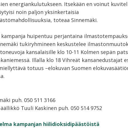
ien energiankulutukseen. Itsekään en voinut kuvitell
öytyisi noin paljon yksinkertaisia
ästömahdollisuuksia, toteaa Sinnemäki.
 kampanja huipentuu perjantaina ilmastotempauks
innemäki tukiryhmineen keskustelee ilmastonmuutok
toneuvoja kansalaisille klo 10-11 Kolmen sepän patsa
kaniemessä. Illalla klo 18 Vihreät kansanedustajat es
iellyttävä totuus –elokuvan Suomen elokuvasäätiö
a.
mäki puh. 050 511 3166
ällikkö Tuuli Kaskinen puh. 050 514 9752
elma kampanjan hiilidioksidipäästöistä