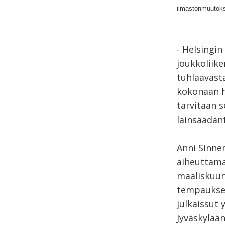
ilmastonmuutokse
- Helsingi
joukkoliik
tuhlaavast
kokonaan 
tarvitaan s
lainsäädän
Anni Sinn
aiheuttama
maaliskuun
tempauksen
julkaissut 
Jyväskylää