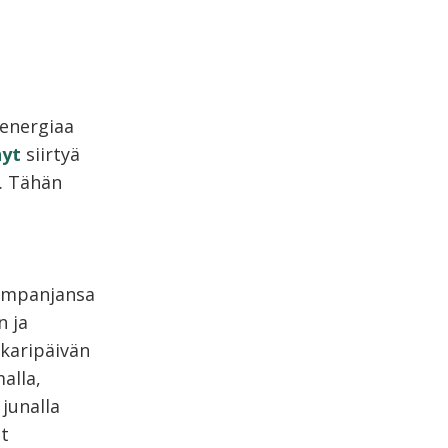
 energiaa
nyt
siirtyä
. Tähän
ampanjansa
n ja
karipäivän
alla,
junalla
ut