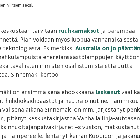
n hillitsemiseksi.
n keskustaan tarvitaan
ruuhkamaksut
ja parempaa
ennettä. Pian voidaan myös luopua vanhanaikaisesta
a teknologiasta. Esimerkiksi
Australia on jo päättä
hehkulampuista energiansäästölamppujen käyttöön
ekä tavallisten ihmisten osallistumista että uutta
töä, Sinnemäki kertoo.
emäki on ensimmäisenä ehdokkaana
laskenut
vaalik
t hiilidioksidipäästöt ja neutraloinut ne. Tammikuu
 välisenä aikana Sinnemäki on mm. järjestänyt penk
, pitänyt keskustakirjastoa Vanhalla linja-autoasem
yksinhuoltajanpaivakirja.net –sivuston, matkustanut 
n ja Tampereelle, lentänyt kerran Kuopioon ja jakan