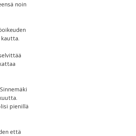
teensä noin
töoikeuden
kautta.
selvittää
kattaa
 Sinnemäki
kuutta.
si pienillä
den että