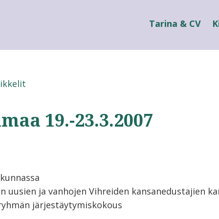
Tarina & CV
K
ikkelit
maa 19.-23.3.2007
skunnassa
 uusien ja vanhojen Vihreiden kansanedustajien ka
ryhmän järjestäytymiskokous