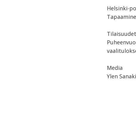
Helsinki-po
Tapaaminen
Tilaisuude
Puheenvuo
vaalitulok
Media
Ylen Sanak