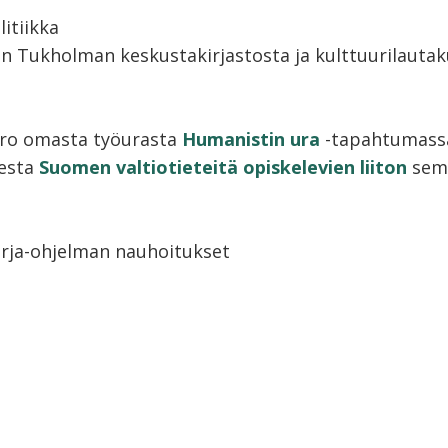
litiikka
 Tukholman keskustakirjastosta ja kulttuurilauta
t
ro omasta työurasta
Humanistin ura
-tapahtumassa
sesta
Suomen valtiotieteitä opiskelevien liiton
semi
irja-ohjelman nauhoitukset