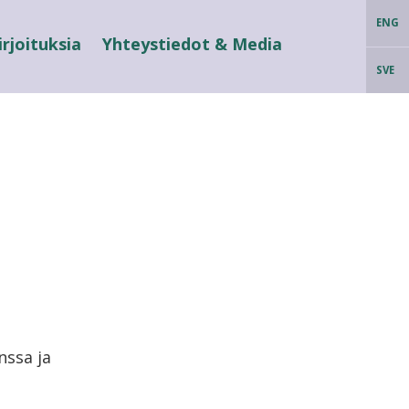
ENG
irjoituksia
Yhteystiedot & Media
SVE
nssa ja