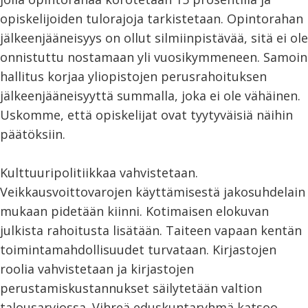
opiskelijoiden tulorajoja tarkistetaan. Opintorahan
jälkeenjääneisyys on ollut silmiinpistävää, sitä ei ole
onnistuttu nostamaan yli vuosikymmeneen. Samoin
hallitus korjaa yliopistojen perusrahoituksen
jälkeenjääneisyyttä summalla, joka ei ole vähäinen.
Uskomme, että opiskelijat ovat tyytyväisiä näihin
päätöksiin.
Kulttuuripolitiikkaa vahvistetaan.
Veikkausvoittovarojen käyttämisestä jakosuhdelain
mukaan pidetään kiinni. Kotimaisen elokuvan
julkista rahoitusta lisätään. Taiteen vapaan kentän
toimintamahdollisuudet turvataan. Kirjastojen
roolia vahvistetaan ja kirjastojen
perustamiskustannukset säilytetään valtion
talousarviossa. Vihreä eduskuntaryhmä katsoo,