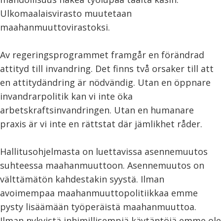
Ulkomaalaisvirasto muutetaan
maahanmuuttovirastoksi.
Av regeringsprogrammet framgår en förändrad
attityd till invandring. Det finns två orsaker till att
en attitydändring är nödvändig. Utan en öppnare
invandrarpolitik kan vi inte öka
arbetskraftsinvandringen. Utan en humanare
praxis är vi inte en rättstat där jämlikhet råder.
Hallitusohjelmasta on luettavissa asennemuutos
suhteessa maahanmuuttoon. Asennemuutos on
välttämätön kahdestakin syystä. Ilman
avoimempaa maahanmuuttopolitiikkaa emme
pysty lisäämään työperäistä maahanmuuttoa.
Ilman nykyistä inhimillisempiä käytäntöjä emme ole