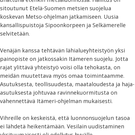
sitoutunut Etelä-Suomen metsien suojelua
koskevan Metso-ohjelman jatkamiseen. Uusia
kansallispuistoja Sipoonkorpeen ja Selkämerelle
selvitetään.
Venäjän kanssa tehtävän lähialueyhteistyön yksi
painopiste on jatkossakin Itämeren suojelu. Jotta
rajat ylittävä yhteistyö voisi olla tehokasta, on
meidän muutettava myös omaa toimintaamme.
Asutuksesta, teollisuudesta, maataloudesta ja haja-
asutuksesta johtuvaa ravinnekuormitusta on
vähennettävä Itämeri-ohjelman mukaisesti.
Vihreille on keskeistä, että luonnonsuojelun tasoa
ei lähdetä heikentämään. Vesilain uudistaminen
yksituumaisesti oli edellytys hyvälle