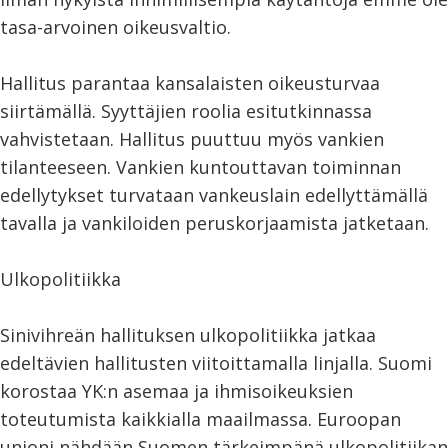
tasa-arvoinen oikeusvaltio.
Hallitus parantaa kansalaisten oikeusturvaa
siirtämällä. Syyttäjien roolia esitutkinnassa
vahvistetaan. Hallitus puuttuu myös vankien
tilanteeseen. Vankien kuntouttavan toiminnan
edellytykset turvataan vankeuslain edellyttämällä
tavalla ja vankiloiden peruskorjaamista jatketaan.
Ulkopolitiikka
Sinivihreän hallituksen ulkopolitiikka jatkaa
edeltävien hallitusten viitoittamalla linjalla. Suomi
korostaa YK:n asemaa ja ihmisoikeuksien
toteutumista kaikkialla maailmassa. Euroopan
unioni nähdään Suomen tärkeimpänä ulkopolitiikan