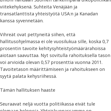
viitekehyksenä. Suhteita Venäjään ja
transatlanttista yhteistyötä USA:n ja Kanadan
kanssa syvennetään.
Vihreät ovat pettyneitä siihen, että
hallitusohjelmassa ei ole vuosilukua sille, koska 0,7
prosentin tavoite kehitysyhteistyömäärärahoissa
aiotaan saavuttaa. Nyt sovitulla rahoituksella tason
voi arvioida olevan 0,57 prosenttia vuonna 2011.
Tavoitetason määrittämiseen ja rahoitukseen on
syytä palata kehysriihessä.
Tämän hallituksen haaste
Seuraavat neljä vuotta politiikassa eivät tule
olemaan helppoja. Yhteiskunnassamme on