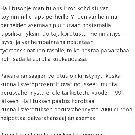
Hallitusohjelman tulonsiirrot kohdistuvat
köyhimmille lapsiperheille. Yhden vanhemman
perheiden asemaan puututaan nostamalla
lapsilisän yksinhuoltajakorotusta. Pienin äitiys-,
isyys- ja vanhempainraha nostetaan
työmarkkinatuen tasolle, mikä nostaa päivärahaa
noin sadalla eurolla kuukaudessa.
Päivärahansaajien verotus on kiristynyt, koska
kunnallisveroprosentit ovat nousseet, mutta
perusvähennystä ei ole tarkistettu vuoden 1991
jälkeen. Hallituksen päätös korottaa
kunnallisverotuksen perusvähennystä 2000 euroon
helpottaa päivärahansaajien asemaa.
Panostamalla reilusti nykyistä enemmän