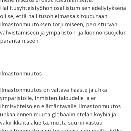
Hallitusyhteistyöhön osallistumisen edellytyksenä
oli se, että hallitusohjelmassa sitoudutaan
ilmastonmuutoksen torjumiseen, perusturvan
vahvistamiseen ja ympäristön- ja luonnonsuojelun
parantamiseen.
Ilmastonmuutos
Ilmastonmuutos on valtava haaste ja uhka
ympäristölle, ihmisten taloudelle ja eri
ihmisyhteisöjen elämäntavalle. Ilmastonmuutos
uhkaa ennen muuta globaalin etelän köyhiä ja
väkirikkaita alueita, mutta suurin vastuu
ilmastonmuutoksen torjunnasta on meillä, jotka