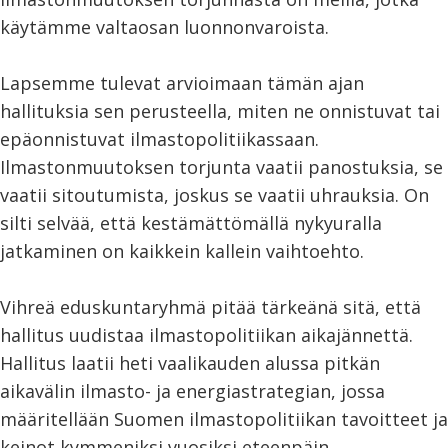
käytämme valtaosan luonnonvaroista.
Lapsemme tulevat arvioimaan tämän ajan
hallituksia sen perusteella, miten ne onnistuvat tai
epäonnistuvat ilmastopolitiikassaan.
Ilmastonmuutoksen torjunta vaatii panostuksia, se
vaatii sitoutumista, joskus se vaatii uhrauksia. On
silti selvää, että kestämättömällä nykyuralla
jatkaminen on kaikkein kallein vaihtoehto.
Vihreä eduskuntaryhmä pitää tärkeänä sitä, että
hallitus uudistaa ilmastopolitiikan aikajännettä.
Hallitus laatii heti vaalikauden alussa pitkän
aikavälin ilmasto- ja energiastrategian, jossa
määritellään Suomen ilmastopolitiikan tavoitteet ja
keinot kymmeniksi vuosiksi eteenpäin.