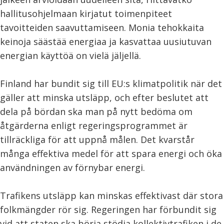
hallitusohjelmaan kirjatut toimenpiteet
tavoitteiden saavuttamiseen. Monia tehokkaita
keinoja säästää energiaa ja kasvattaa uusiutuvan
energian käyttöä on vielä jäljellä.
Finland har bundit sig till EU:s klimatpolitik när det
gäller att minska utsläpp, och efter beslutet att
dela på bördan ska man på nytt bedöma om
åtgärderna enligt regeringsprogrammet är
tillräckliga för att uppnå målen. Det kvarstår
många effektiva medel för att spara energi och öka
användningen av förnybar energi.
Trafikens utsläpp kan minskas effektivast där stora
folkmängder rör sig. Regeringen har förbundit sig
vid att staten ska börja stödja kollektivtrafiken i de