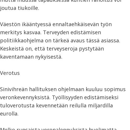
joutua tiukoille.
Väestön ikääntyessä ennaltaehkäisevän työn
merkitys kasvaa. Terveyden edistämisen
politiikkaohjelma on tärkeä avaus tässä asiassa.
Keskeistä on, että terveyseroja pystytään
kaventamaan nykyisestä.
Verotus
Sinivihreän hallituksen ohjelmaan kuuluu sopimus
veronkevennyksistä. Työllisyyden edistämiseksi
tuloverotusta kevennetään reilulla miljardilla
eurolla.
Melko runsaista veronalennuksista huolimatta