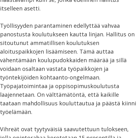
itselleen asetti.
Työllisyyden parantaminen edellyttää vahvaa
panostusta koulutukseen kautta linjan. Hallitus on
sitoutunut ammatillisen koulutuksen
aloituspaikkojen lisäämiseen. Tämä auttaa
vähentämään koulupudokkaiden määrää ja sillä
voidaan osaltaan vastata työpaikkojen ja
työntekijöiden kohtaanto-ongelmaan.
Työpajatoimintaa ja oppisopimuskoulutusta
laajennetaan. On välttämätöntä, että kaikille
taataan mahdollisuus kouluttautua ja päästä kiinni
työelämään.
Vihreät ovat tyytyväisiä saavutettuun tulokseen,
jolla opintorahaa korotetaan 15 prosentilla ja