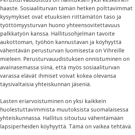
haaste. Sosiaaliturvan tämän hetken polttavimmat
kysymykset ovat etuuksien riittämätön taso ja
työttömyysturvan huono yhteensovitettavuus
palkkatyön kanssa. Hallitusohjelman tavoite
aukottoman, työhön kannustavan ja köyhyyttä
vähentävän perusturvan luomisesta on Vihreille
mieleen. Perusturvauudistuksen onnistuminen on
avainasemassa siinä, että myös sosiaaliturvan
varassa elävät ihmiset voivat kokea olevansa
täysivaltaisia yhteiskunnan jäseniä.
Lasten eriarvoistuminen on yksi kaikkein
huolestuttavimmista muutoksista suomalaisessa
yhteiskunnassa. Hallitus sitoutuu vähentämään
lapsiperheiden köyhyyttä. Tämä on vaikea tehtävä.