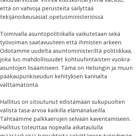
että on vahvoja perusteita säilyttää
tekijänoikeusasiat opetusministeriössä.
Toimivalla asuntopolitiikalla vaikutetaan sekä
työvoiman saatavuuteen että ihmisten arkeen.
Odotamme uudelta asuntoministeriltä politiikkaa,
joka luo mahdollisuudet kohtuuhintaisten vuokra-
asuntojen lisäämiseen. Tämä on Helsingin ja muun
pääkaupunkiseudun kehityksen kannalta
välttämätöntä.
Hallitus on sitoutunut edistämään sukupuolten
välistä tasa-arvoa kaikilla elämänalueilla.
Tähtäämme palkkaerojen selvään kaventamiseen.
Hallitus toteuttaa nopealla aikataululla
määräaikaisia työsuhteita selvittäneen työryhmän