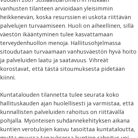
vanhusten tilanteen arvioidaan yleisimmin
heikkenevän, koska resurssien ei uskota riittävän
palvelujen turvaamiseen. Huoli on aiheellinen, sillä
väestön ikääntyminen tulee kasvattamaan
terveydenhuollon menoja. Hallitusohjelmassa
sitoudutaan turvaamaan vanhusväestön hyvä hoito
ja palveluiden laatu ja saatavuus. Vihreät
korostavat, että tästä sitoumuksesta pidetään
kiinni.
Kuntatalouden tilannetta tulee seurata koko
hallituskauden ajan huolellisesti ja varmistaa, että
kunnallisten palveluiden rahoitus on riittävällä
pohjalla. Myönteisen suhdannekehityksen aikana
kuntien verotulojen kasvu tasoittaa kuntataloutta,
mutta muussa tapauksessa kuntien rahoitus voi