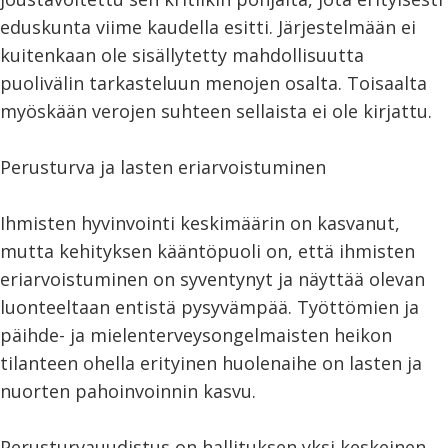
eduskunta viime kaudella esitti. Järjestelmään ei
kuitenkaan ole sisällytetty mahdollisuutta
puolivälin tarkasteluun menojen osalta. Toisaalta
myöskään verojen suhteen sellaista ei ole kirjattu.
Perusturva ja lasten eriarvoistuminen
Ihmisten hyvinvointi keskimäärin on kasvanut,
mutta kehityksen kääntöpuoli on, että ihmisten
eriarvoistuminen on syventynyt ja näyttää olevan
luonteeltaan entistä pysyvämpää. Työttömien ja
päihde- ja mielenterveysongelmaisten heikon
tilanteen ohella erityinen huolenaihe on lasten ja
nuorten pahoinvoinnin kasvu.
Perusturvauudistus on hallituksen yksi keskeinen