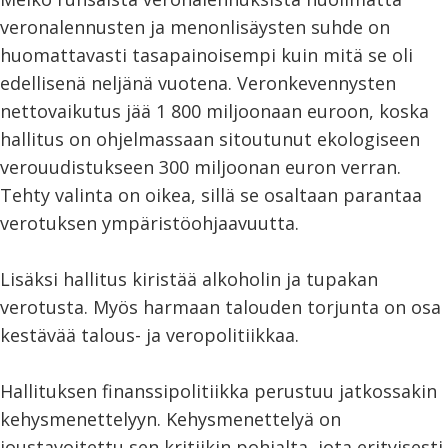
veronalennusten ja menonlisäysten suhde on
huomattavasti tasapainoisempi kuin mitä se oli
edellisenä neljänä vuotena. Veronkevennysten
nettovaikutus jää 1 800 miljoonaan euroon, koska
hallitus on ohjelmassaan sitoutunut ekologiseen
verouudistukseen 300 miljoonan euron verran.
Tehty valinta on oikea, sillä se osaltaan parantaa
verotuksen ympäristöohjaavuutta.
Lisäksi hallitus kiristää alkoholin ja tupakan
verotusta. Myös harmaan talouden torjunta on osa
kestävää talous- ja veropolitiikkaa.
Hallituksen finanssipolitiikka perustuu jatkossakin
kehysmenettelyyn. Kehysmenettelyä on
joustavoitettu sen kritiikin pohjalta, jota erityisesti