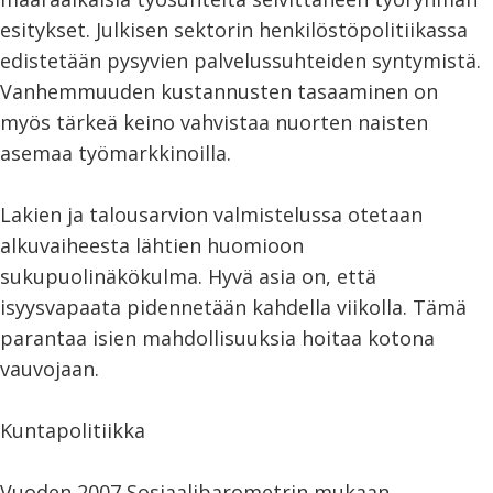
esitykset. Julkisen sektorin henkilöstöpolitiikassa
edistetään pysyvien palvelussuhteiden syntymistä.
Vanhemmuuden kustannusten tasaaminen on
myös tärkeä keino vahvistaa nuorten naisten
asemaa työmarkkinoilla.
Lakien ja talousarvion valmistelussa otetaan
alkuvaiheesta lähtien huomioon
sukupuolinäkökulma. Hyvä asia on, että
isyysvapaata pidennetään kahdella viikolla. Tämä
parantaa isien mahdollisuuksia hoitaa kotona
vauvojaan.
Kuntapolitiikka
Vuoden 2007 Sosiaalibarometrin mukaan