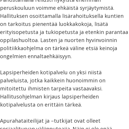
peruskouluun voimme ehkäistä syrjäytymistä.
Hallituksen osoittamalla lisärahoituksella kuntien
on tarkoitus pienentää luokkakokoja, lisätä
erityisopetusta ja tukiopetusta ja etenkin parantaa
oppilashuoltoa. Lasten ja nuorten hyvinvoinnin
politiikkaohjelma on tärkeä väline etsiä keinoja
ongelmien ennaltaehkäisyyn.
Lapsiperheiden kotipalvelu on yksi niistä
palveluista, jotka kaikkein huonoimmin on
mitoitettu ihmisten tarpeita vastaavaksi.
Hallitusohjelman kirjaus lapsiperheiden
kotipalvelusta on erittäin tärkeä.
Apurahataiteilijat ja –tutkijat ovat olleet
sosiaaliturvan väliinputoajia. Näin ei ole enää