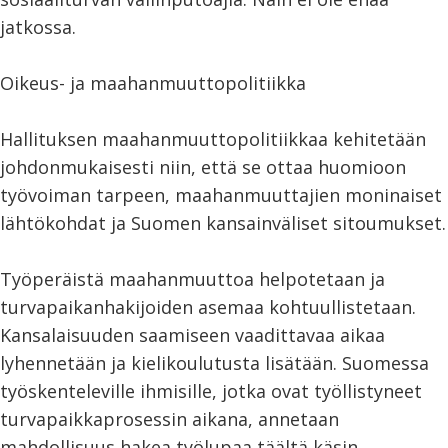
jatkossa.
Oikeus- ja maahanmuuttopolitiikka
Hallituksen maahanmuuttopolitiikkaa kehitetään
johdonmukaisesti niin, että se ottaa huomioon
työvoiman tarpeen, maahanmuuttajien moninaiset
lähtökohdat ja Suomen kansainväliset sitoumukset.
Työperäistä maahanmuuttoa helpotetaan ja
turvapaikanhakijoiden asemaa kohtuullistetaan.
Kansalaisuuden saamiseen vaadittavaa aikaa
lyhennetään ja kielikoulutusta lisätään. Suomessa
työskenteleville ihmisille, jotka ovat työllistyneet
turvapaikkaprosessin aikana, annetaan
mahdollisuus hakea työlupaa täältä käsin.