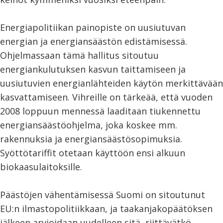
Energiapolitiikan painopiste on uusiutuvan
energian ja energiansäästön edistämisessä.
Ohjelmassaan tämä hallitus sitoutuu
energiankulutuksen kasvun taittamiseen ja
uusiutuvien energianlähteiden käytön merkittävään
kasvattamiseen. Vihreille on tärkeää, että vuoden
2008 loppuun mennessä laaditaan tiukennettu
energiansäästöohjelma, joka koskee mm.
rakennuksia ja energiansäästösopimuksia.
Syöttötariffit otetaan käyttöön ensi alkuun
biokaasulaitoksille.
Päästöjen vähentämisessä Suomi on sitoutunut
EU:n ilmastopolitiikkaan, ja taakanjakopäätöksen
jälkeen arvioidaan uudelleen sitä, riittävätkö