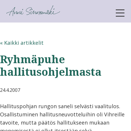
ANNI SINNEMÄKI
« Kaikki artikkelit
Ryhmäpuhe
hallitusohjelmasta
24.4.2007
Hallituspohjan rungon saneli selvästi vaalitulos.
Osallistuminen hallitusneuvotteluihin oli Vihreille
tavoite, mutta päätös hallitukseen mukaan
menemisestä ei ollut itsestään selvä.