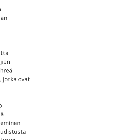
n
män
utta
jien
ihreä
 jotka ovat
o
sä
ekeminen
udistusta