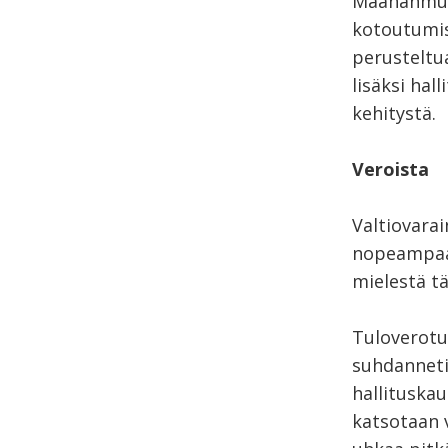
Maahanmuut
kotoutumis
perusteltu
lisäksi ha
kehitystä.
Veroista
Valtiovara
nopeampaa 
mielestä tä
Tuloverotu
suhdanneti
hallituskau
katsotaan 