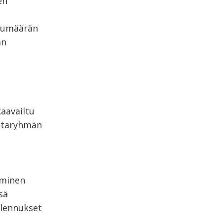
en
ukumäärän
än
aavailtu
untaryhmän
aminen
sä
alennukset