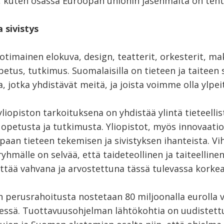
ä, kuten osassa Euroopan unionin jäsenmaita on teht
a sivistys
kotimainen elokuva, design, teatterit, orkesterit, m
petus, tutkimus. Suomalaisilla on tieteen ja taiteen 
, jotka yhdistävät meitä, ja joista voimme olla ylpei
liopiston tarkoituksena on yhdistää ylintä tieteellis
a opetusta ja tutkimusta. Yliopistot, myös innovaatio
paan tieteen tekemisen ja sivistyksen ihanteista. Vih
hmälle on selvää, että taideteollinen ja taiteelline
yttää vahvana ja arvostettuna tässä tulevassa korke
en perusrahoitusta nostetaan 80 miljoonalla eurolla
ssä. Tuottavuusohjelman lähtökohtia on uudistett