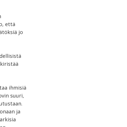
n
o, että
ätöksiä jo
ellisistä
kiristää
taa ihmisiä
vin suuri,
lutustaan.
onaan ja
rkisia