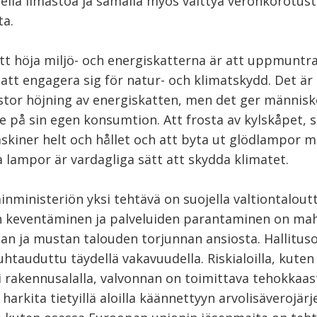
jella ilmastoa ja samalla myös välttyä veronkorotus
ta.
tt höja miljö- och energiskatterna är att uppmuntr
tt engagera sig för natur- och klimatskydd. Det är 
tor höjning av energiskatten, men det ger människ
e på sin egen konsumtion. Att frosta av kylskåpet, s
skiner helt och hållet och att byta ut glödlampor 
 lampor är vardagliga sätt att skydda klimatet.
inministeriön yksi tehtävä on suojella valtiontaloutt
 keventäminen ja palveluiden parantaminen on mah
an ja mustan talouden torjunnan ansiosta. Hallitus
htauduttu täydellä vakavuudella. Riskialoilla, kuten
i rakennusalalla, valvonnan on toimittava tehokkaa
harkita tietyillä aloilla käännettyyn arvolisäverojär