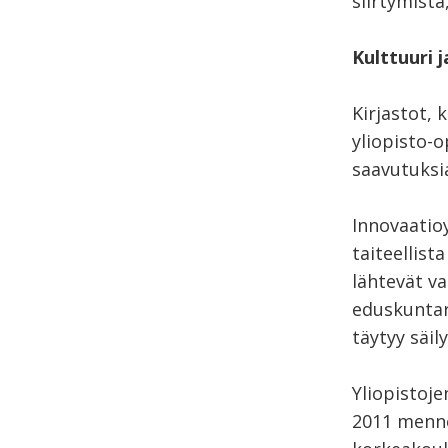
siirtymist
Kulttuuri j
Kirjastot, 
yliopisto-o
saavutuksia
Innovaatioy
taiteellist
lähtevät va
eduskuntary
täytyy säil
Yliopistoj
2011 menne