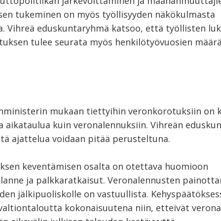
topolitiikan järkevöittäminen ja maahanmuuttaji
en tukeminen on myös työllisyyden näkökulmasta
a. Vihreä eduskuntaryhmä katsoo, että työllisten l
llituksen tulee seurata myös henkilötyövuosien määr
inministerin mukaan tiettyihin veronkorotuksiin on k
aikataulua kuin veronalennuksiin. Vihreän edusk
tä ajattelua voidaan pitää perusteltuna.
ksen keventämisen osalta on otettava huomioon
lanne ja palkkaratkaisut. Veronalennusten painott
den jälkipuoliskolle on vastuullista. Kehyspäätökses
valtiontaloutta kokonaisuutena niin, etteivät veron