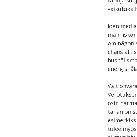
tapoja suo
vaikutuksil
Idén med a
människor a
om någon s
chans att s
hushållsma
energisnåla
Valtionvara
Verotuksen
osin harma
tähän on su
esimerkiks
tulee myös 