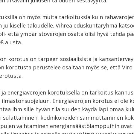
n aikavälin julkisen talouden kestävyyttä.
uksilla on myös muita tarkoituksia kuin rahavaroje
 julkiselle taloudelle. Vihreä eduskuntaryhmä katso
li- että ympäristöverojen osalta olisi hyvä tehdä pä
8 alusta.
on korotus on tarpeen sosiaalisista ja kansanterveyd
on korotusta perustelee osaltaan myös se, että Viro 
erotusta.
 ja energiaverojen korotuksella on tarkoitus kannus
 ilmastonsuojeluun. Energiaverojen korotus ei ole ko
ntaa ihmisille hyvän tilaisuuden käydä läpi omaa ku
n sulattaminen, kodinkoneiden sammuttaminen kok
ujen vaihtaminen energiansäästölamppuihin ovat a