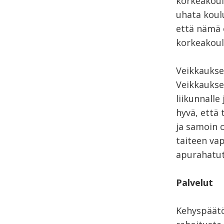
korkeakoul
uhata koul
että nämä 
korkeakoul
Veikkaukse
Veikkauksen
liikunnall
hyvä, että
ja samoin 
taiteen va
apurahatut
Palvelut
Kehyspäätök