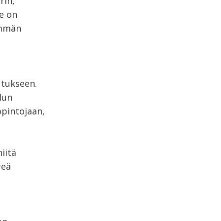
rin,
e on
emmän
utukseen.
lun
opintojaan,
iitä
reä