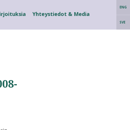
ENG
irjoituksia
Yhteystiedot & Media
SVE
008-