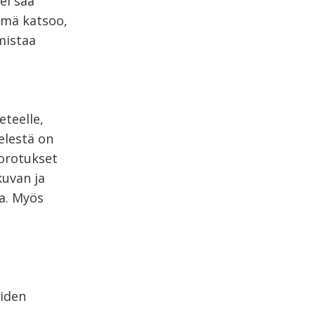
ei saa
hmä katsoo,
mistaa
eteelle,
elestä on
korotukset
kuvan ja
a. Myös
uiden