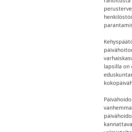
rahoitusta 
perusterve
henkilöstö
parantamis
Kehyspäätö
päivähoito
varhaiskasv
lapsilla on
eduskuntar
kokopäiväh
Päivähoido
vanhemmat 
päivähoido
kannattava