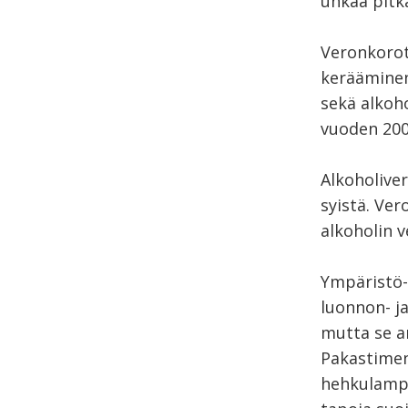
uhkaa pitkä
Veronkorot
kerääminen
sekä alkoho
vuoden 200
Alkoholiver
syistä. Ver
alkoholin v
Ympäristö-
luonnon- ja
mutta se a
Pakastime
hehkulampp