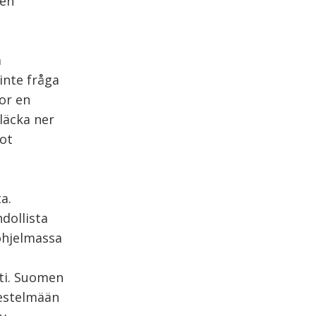
ten
a
inte fråga
or en
läcka ner
mot
a.
dollista
ohjelmassa
sti. Suomen
jestelmään