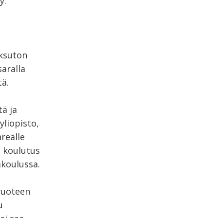
y.
aksuton
saralla
tä.
tä ja
yliopisto,
reälle
n koulutus
akoulussa.
 vuoteen
u