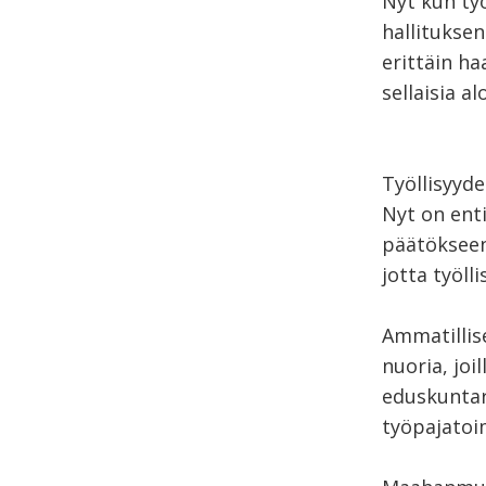
Nyt kun ty
hallitukse
erittäin h
sellaisia al
Työllisyyd
Nyt on ent
päätökseen
jotta työl
Ammatillis
nuoria, joi
eduskuntar
työpajatoi