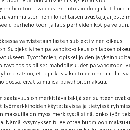
lisätään. Valtionosuuksien lisäys kohdistuu
ydenhuoltoon, vanhusten laitoshoidon ja kotihoido
ön, vammaisten henkilökohtaisen avustajajärjestel
een, perhehoitoon ja lapsiperheiden kotipalveluun.
ksessä vahvistetaan lasten subjektiivinen oikeus
on. Subjektiivinen päivähoito-oikeus on lapsen oike
atukseen. Työttömien, opiskelijoiden ja yksinhuolta
 oltava tosiasialliset mahdollisuudet päivähoitoon. V
yhmä katsoo, että jatkossakin tulee olemaan lapsia,
oidossa, eivätkä maksa päivähoitomaksua.
n saatavuus on merkittävä tekijä sen suhteen ovatk
työmarkkinoiden käytettävissä ja tietyissä ryhmis
n maksuilla on myös merkitystä siinä, onko työn t
a. Nämä kysymykset tulee ottaa huomioon maksu-u