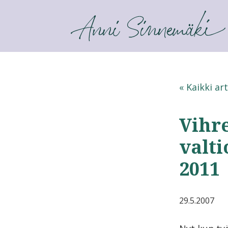
ANNI SINNEMÄKI
« Kaikki art
Vihr
valti
2011
29.5.2007