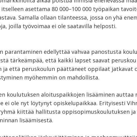
ömarkkinoilta alkaa poistua ihmisiä enenevässä mää
n itselleen asettama 80 000–100 000 työpaikan tavoit
aastava. Samalla ollaan tilanteessa, jossa on yhä en
oja, joilla työvoimaa ei ole saatavilla helposti.
en parantaminen edellyttää vahvaa panostusta koul
istä tärkeämpää, että kaikki lapset saavat peruskou
 ja että peruskoulun päättäneet oppilaat jatkavat 
listyminen myöhemmin on mahdollista.
en koulutuksen aloituspaikkojen lisääminen auttaa n
lle ei ole nyt löytynyt opiskelupaikkaa. Erityisesti Vih
yhmä kiittää hallitusta oppisopimuskoulutuksen ja
minnan lisäämisestä.