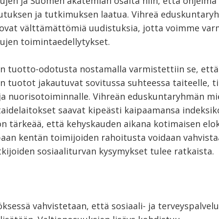
ujen ja Suomen akatemian osalta niin, että ohjelma 
utuksen ja tutkimuksen laatua. Vihreä eduskuntary
ovat välttämättömiä uudistuksia, jotta voimme var
ujen toimintaedellytykset.
n tuotto-odotusta nostamalla varmistettiin se, että
 tuotot jakautuvat sovitussa suhteessa taiteelle, ti
e ja nuorisotoiminnalle. Vihreän eduskuntaryhmän mi
 taidelaitokset saavat kipeästi kaipaamansa indeksi
on tärkeää, että kehyskauden aikana kotimaisen elo
paan kentän toimijoiden rahoitusta voidaan vahvista
kijoiden sosiaaliturvan kysymykset tulee ratkaista.
sessä vahvistetaan, että sosiaali- ja terveyspalvel