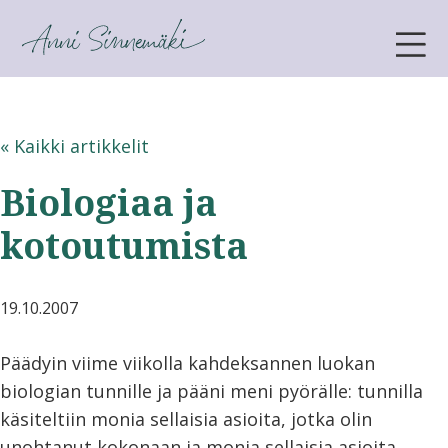
ANNI SINNEMÄKI
« Kaikki artikkelit
Biologiaa ja
kotoutumista
19.10.2007
Päädyin viime viikolla kahdeksannen luokan
biologian tunnille ja pääni meni pyörälle: tunnilla
käsiteltiin monia sellaisia asioita, jotka olin
unohtanut kokonaan ja monia sellaisia asioita,