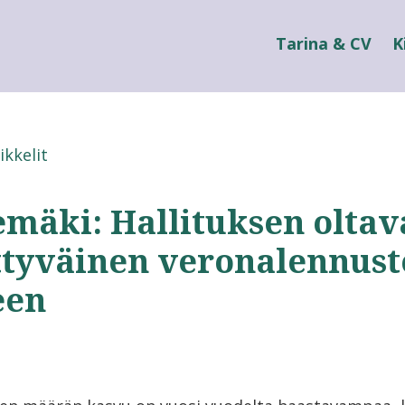
Tarina & CV
K
ikkelit
emäki: Hallituksen oltav
ttyväinen veronalennust
een