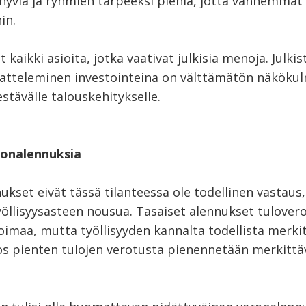
 hyviä ja ryhmien tarpeeksi pieniä, jotta vanhemmat
in.
 kaikki asioita, jotka vaativat julkisia menoja. Julkis
atteleminen investointeina on välttämätön näköku
estävälle talouskehitykselle.
eronalennuksia
kset eivät tässä tilanteessa ole todellinen vastaus,
yöllisyysasteen nousua. Tasaiset alennukset tulovero
oimaa, mutta työllisyyden kannalta todellista merki
 jos pienten tulojen verotusta pienennetään merkittäv