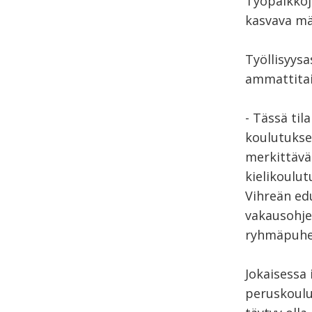
Työpaikkoj
kasvava mä
Työllisyys
ammattitai
- Tässä ti
koulutuksen
merkittävä
kielikoulut
Vihreän ed
vakausohjel
ryhmäpuhe
Jokaisessa 
peruskoulu 