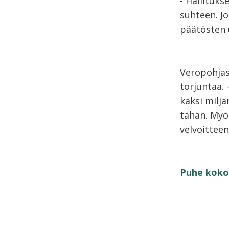
- Hallituk
suhteen. Jo
päätösten u
Veropohjas
torjuntaa.
kaksi milja
tähän. Myös
velvoittee
Puhe koko