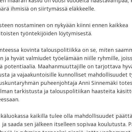
en määrän kasvu on vuosi vuodelta haastavampaa, 
ärä ihmisiä on siirtymässä eläkkeelle.
asteen nostaminen on nykyään kiinni ennen kaikkea
toisten työntekijöiden löytymisestä.
lanteessa kovinta talouspolitiikka on se, miten saa
 ja hyvät valmiudet työelämään niille ryhmille, jois
ä potentiaalia. Maahanmuuttajille on tarjottava hyv
usta ja vajaakuntoisille kunnolliset mahdollisuudet ty
uskuntaryhmän puheenjohtaja Anni Sinnemäki totes
man tarkistusta ja talouspolitiikan haasteita käsit
essaan.
ikäluokassa kaikilla tulee olla mahdollisuudet päätt
ja saada sen jälkeen itselleen sopivaa koulutusta. 