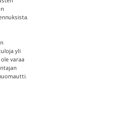
usten
en
ennuksista.
en
loja yli
 ole varaa
antajan
 huomautti.