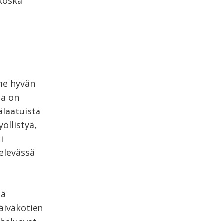
koska
mme hyvän
sa on
älaatuista
öllistyä,
i
televässä
ää
Päiväkotien