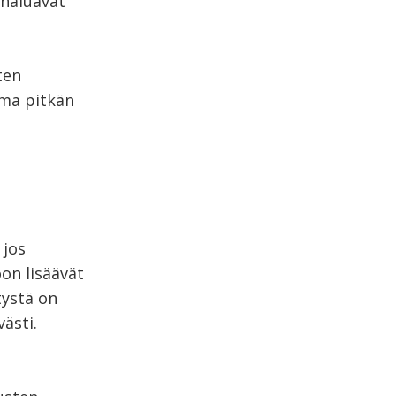
 haluavat
ten
lma pitkän
 jos
on lisäävät
tystä on
ästi.