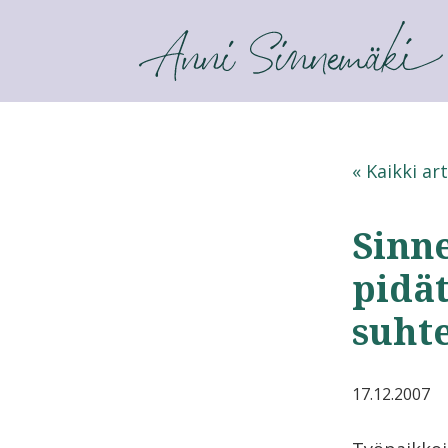
ANNI SINNEMÄKI
« Kaikki art
Sinn
pidä
suht
17.12.2007