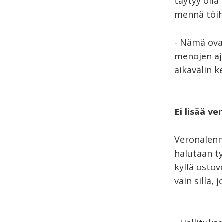
täytyy olla
mennä töih
- Nämä ovat
menojen aj
aikavälin k
Ei lisää v
Veronalennu
halutaan t
kyllä ostov
vain sillä,