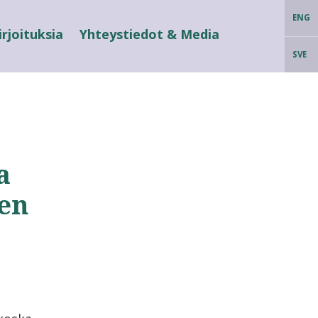
ENG
irjoituksia
Yhteystiedot & Media
SVE
a
en