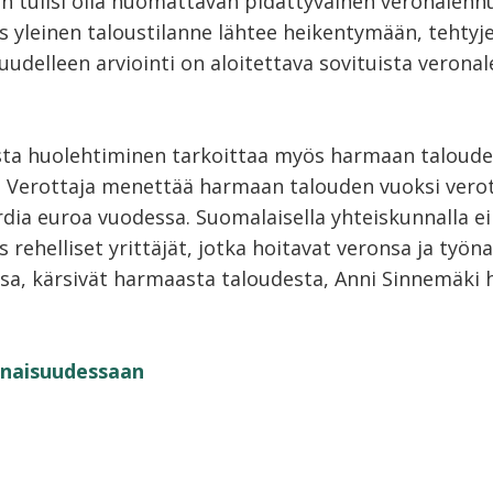
sen tulisi olla huomattavan pidättyväinen veronalenn
s yleinen taloustilanne lähtee heikentymään, tehtyj
udelleen arviointi on aloitettava sovituista veronal
ta huolehtiminen tarkoittaa myös harmaan taloud
 - Verottaja menettää harmaan talouden vuoksi verotu
rdia euroa vuodessa. Suomalaisella yhteiskunnalla ei
 rehelliset yrittäjät, jotka hoitavat veronsa ja työn
nsa, kärsivät harmaasta taloudesta, Anni Sinnemäki
naisuudessaan