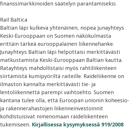
finanssimarkkinoiden säätelyn parantamiseksi.
Rail Baltica
Baltian läpi kulkeva yhtenäinen, nopea junayhteys
Keski-Eurooppaan on Suomen näkökulmasta
erittäin tärkeä eurooppalainen liikennehanke.
Junayhteys Baltian läpi helpottaisi merkittävästi
matkustamista Keski-Eurooppaan Baltian kautta.
Ratayhteys mahdollistaisi myös rahtiliikenteen
siirtämistä kumipyöriltä raiteille. Raideliikenne on
ilmaston kannalta merkittävästi tie- ja
lentoliikennettä parempi vaihtoehto. Suomen
kantana tulee olla, että Euroopan unionin koheesio-
ja rakennerahastojen liikenneinvestoinnit
kohdistuisivat nimenomaan raideliikenteen
tukemiseen.
Kirjallisessa kysymyksessä 919/2008