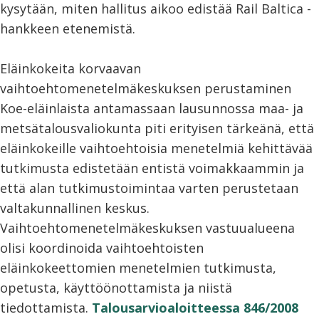
kysytään, miten hallitus aikoo edistää Rail Baltica -
hankkeen etenemistä.
Eläinkokeita korvaavan
vaihtoehtomenetelmäkeskuksen perustaminen
Koe-eläinlaista antamassaan lausunnossa maa- ja
metsätalousvaliokunta piti erityisen tärkeänä, että
eläinkokeille vaihtoehtoisia menetelmiä kehittävää
tutkimusta edistetään entistä voimakkaammin ja
että alan tutkimustoimintaa varten perustetaan
valtakunnallinen keskus.
Vaihtoehtomenetelmäkeskuksen vastuualueena
olisi koordinoida vaihtoehtoisten
eläinkokeettomien menetelmien tutkimusta,
opetusta, käyttöönottamista ja niistä
tiedottamista.
Talousarvioaloitteessa 846/2008