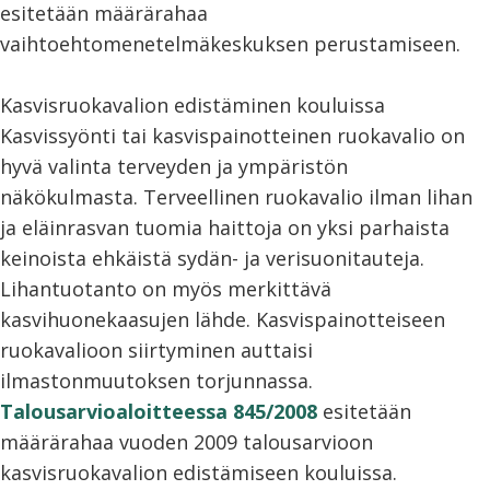
esitetään määrärahaa
vaihtoehtomenetelmäkeskuksen perustamiseen.
Kasvisruokavalion edistäminen kouluissa
Kasvissyönti tai kasvispainotteinen ruokavalio on
hyvä valinta terveyden ja ympäristön
näkökulmasta. Terveellinen ruokavalio ilman lihan
ja eläinrasvan tuomia haittoja on yksi parhaista
keinoista ehkäistä sydän- ja verisuonitauteja.
Lihantuotanto on myös merkittävä
kasvihuonekaasujen lähde. Kasvispainotteiseen
ruokavalioon siirtyminen auttaisi
ilmastonmuutoksen torjunnassa.
Talousarvioaloitteessa 845/2008
esitetään
määrärahaa vuoden 2009 talousarvioon
kasvisruokavalion edistämiseen kouluissa.