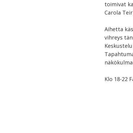
toimivat k
Carola Teir
Aihetta käs
vihreys tänä
Keskustelu
Tapahtuma 
näkökulman
Klo 18-22 F