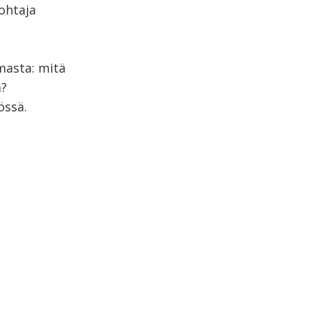
ohtaja
lmasta: mitä
a?
össä.