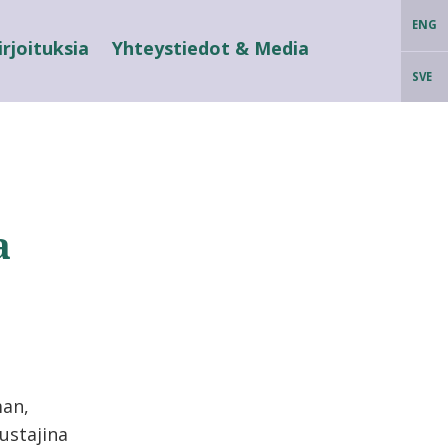
ENG
irjoituksia
Yhteystiedot & Media
SVE
a
man,
ustajina