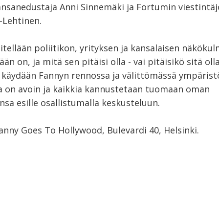
ansanedustaja Anni Sinnemäki ja Fortumin viestintäj
-Lehtinen.
itellään poliitikon, yrityksen ja kansalaisen näköku
än on, ja mitä sen pitäisi olla - vai pitäisikö sitä oll
 käydään Fannyn rennossa ja välittömässä ympärist
on avoin ja kaikkia kannustetaan tuomaan oman
sa esille osallistumalla keskusteluun.
anny Goes To Hollywood, Bulevardi 40, Helsinki.