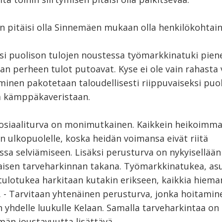
n pitäisi olla Sinnemäen mukaan olla henkilökohtain
ksi puolison tulojen noustessa työmarkkinatuki pien
an perheen tulot putoavat. Kyse ei ole vain rahasta
hminen pakotetaan taloudellisesti riippuvaiseksi puo
a kämppäkaveristaan.
osiaaliturva on monimutkainen. Kaikkein heikoimm
n ulkopuolelle, koska heidän voimansa eivät riitä
ssa selviämiseen. Lisäksi perusturva on nykyisellään
isen tarveharkinnan takana. Työmarkkinatukea, as
ulotukea harkitaan kutakin erikseen, kaikkia hieman 
ä. - Tarvitaan yhtenäinen perusturva, jonka hoitamin
n yhdelle luukulle Kelaan. Samalla tarveharkintaa on
lmän joustavuutta lisättävä.