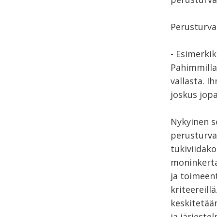
Perusturva
- Esimerki
Pahimmilla
vallasta. I
joskus jop
Nykyinen s
perusturva
tukiviidako
moninkerta
ja toimeent
kriteereill
keskitetää
ja järjeste