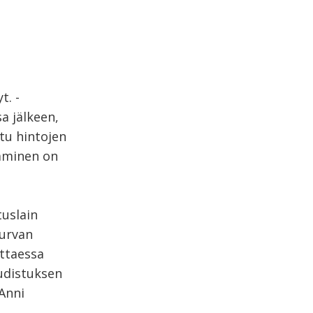
t. -
a jälkeen,
ttu hintojen
täminen on
tuslain
turvan
ttaessa
udistuksen
Anni