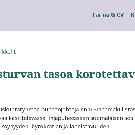
Tarina & CV
K
ikkelit
sturvan tasoa korotetta
uskuntaryhmän puheenjohtaja Anni Sinnemäki listas
rvaa käsittelevässä linjapuheessaan suomalaisen sosi
 köyhyyden, byrokratian ja lannistavuuden.