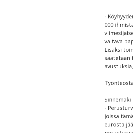
- Köyhyyde
000 ihmist
viimesijai
valtava pa
Lisäksi to
saatetaan 
avustuksia,
Työnteosta
Sinnemäki l
- Perusturv
joissa tämä
eurosta jää
perusturval