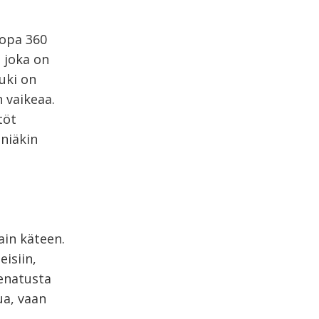
Jopa 360
 joka on
uki on
 vaikeaa.
töt
eniäkin
ain käteen.
isiin,
ienatusta
ua, vaan