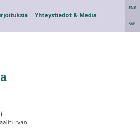
ENG
irjoituksia
Yhteystiedot & Media
SVE
va
i
aaliturvan