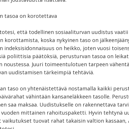
n tasoa on korotettava
otesi, että todellinen sosiaaliturvan uudistus vaatii
n korottamista, koska nykyinen taso on jälkeenjääny
 indeksisidonnaisuus on heikko, joten vuosi toisens
isiä poliittisia päätöksiä, perusturvan tasoa on leika
en noustessa. Juuri toimeentulotuen tarpeen vähen
rvan uudistamisen tärkeimpiä tehtäviä.
van taso on yhtenäistettävä nostamalla kaikki perus
äivärahat vähintään kansaneläkkeen tasolle. Perus
en saa maksaa. Uudistukselle on rakennettava tarvi
uoden mittainen rahoituspaketti. Hyvin tehtynä u
 vaikutukset tuovat rahat takaisin valtion kassaan, 
totesi.