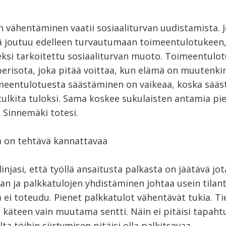
n vähentäminen vaatii sosiaaliturvan uudistamista. 
ä joutuu edelleen turvautumaan toimeentulotukeen,
seksi tarkoitettu sosiaaliturvan muoto. Toimeentulot
perisota, joka pitää voittaa, kun elämä on muutenkin
imeentulotuesta säästäminen on vaikeaa, koska sääs
tulkita tuloksi. Sama koskee sukulaisten antamia pi
 Sinnemäki totesi.
 on tehtävä kannattavaa
injasi, että työllä ansaitusta palkasta on jäätävä jot
an ja palkkatulojen yhdistäminen johtaa usein tilante
 ei toteudu. Pienet palkkatulot vähentävät tukia. T
 käteen vain muutama sentti. Näin ei pitäisi tapaht
ta töihin siirtymisen pitäisi olla palkitsevaa.