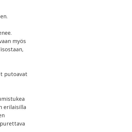
en.
enee.
 vaan myös
lisostaan,
at putoavat
umistukea
erilaisilla
en
 purettava