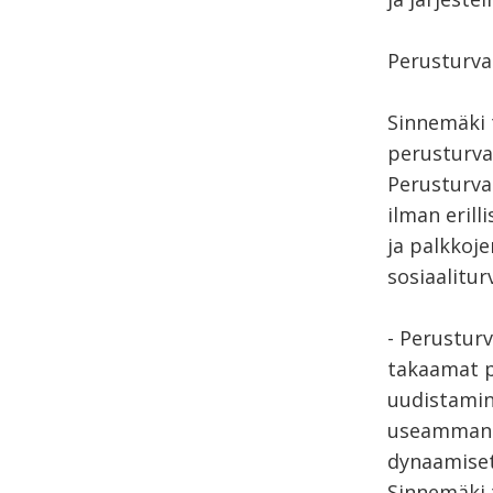
Perusturva
Sinnemäki t
perusturva
Perusturvan
ilman erill
ja palkkoj
sosiaalitu
- Perustur
takaamat p
uudistamin
useamman v
dynaamiset
Sinnemäki 