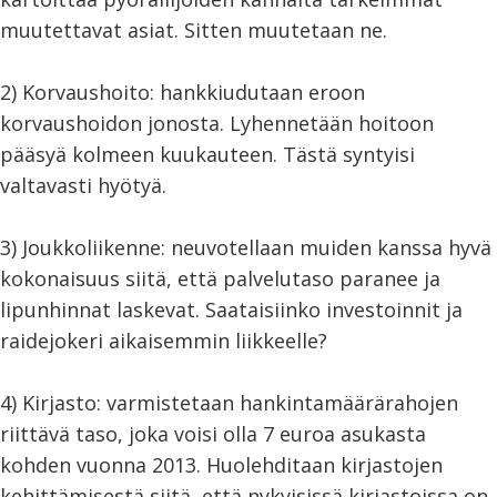
muutettavat asiat. Sitten muutetaan ne.
2) Korvaushoito: hankkiudutaan eroon
korvaushoidon jonosta. Lyhennetään hoitoon
pääsyä kolmeen kuukauteen. Tästä syntyisi
valtavasti hyötyä.
3) Joukkoliikenne: neuvotellaan muiden kanssa hyvä
kokonaisuus siitä, että palvelutaso paranee ja
lipunhinnat laskevat. Saataisiinko investoinnit ja
raidejokeri aikaisemmin liikkeelle?
4) Kirjasto: varmistetaan hankintamäärärahojen
riittävä taso, joka voisi olla 7 euroa asukasta
kohden vuonna 2013. Huolehditaan kirjastojen
kehittämisestä siitä, että nykyisissä kirjastoissa on