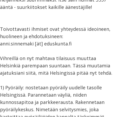
ääntä - suurkiitokset kaikille äänestäjille!
Toivottavasti ihmiset ovat yhteydessä ideoineen,
huolineen ja ehdotuksineen:
anni.sinnemaki [ät] eduskunta.fi
Vihreillä on nyt mahtava tilaisuus muuttaa
Helsinkiä parempaan suuntaan. Tässä muutamia
ajatuksiani siitä, mitä Helsingissä pitää nyt tehdä.
1) Pyöräily: nostetaan pyöräily uudelle tasolle
Helsingissä. Parannetaan väyliä, niiden
kunnossapitoa ja parkkeerausta. Rakennetaan
pyöräilykeskus. Nimetään selvitysmies, joka
kartoittaa pyöräilijöiden kannalta tärkeimmät