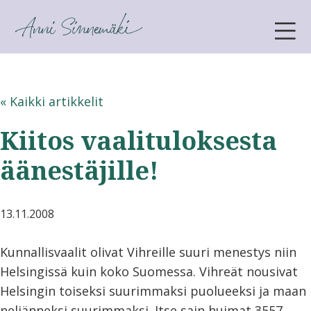
ANNI SINNEMÄKI
« Kaikki artikkelit
Kiitos vaalituloksesta
äänestäjille!
13.11.2008
Kunnallisvaalit olivat Vihreille suuri menestys niin
Helsingissä kuin koko Suomessa. Vihreät nousivat
Helsingin toiseksi suurimmaksi puolueeksi ja maan
neljänneksi suurimmaksi. Itse sain huimat 3557