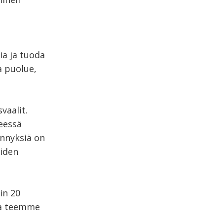
ia ja tuoda
a puolue,
vaalit.
neessä
nnyksiä on
eiden
in 20
ja teemme