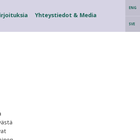
ENG
irjoituksia
Yhteystiedot & Media
SVE
a
västä
vat
minen