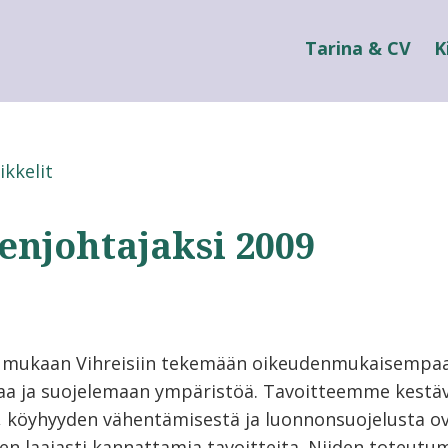
Tarina & CV
K
ikkelit
enjohtajaksi 2009
t mukaan Vihreisiin tekemään oikeudenmukaisempa
aa ja suojelemaan ympäristöä. Tavoitteemme kestä
, köyhyyden vähentämisestä ja luonnonsuojelusta o
en laajasti kannattamia tavoitteita. Niiden toteutu