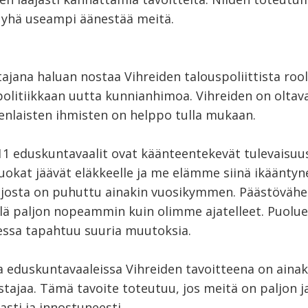
ä yhä useampi äänestää meitä.
jana haluan nostaa Vihreiden talouspoliittista rool
olitiikkaan uutta kunnianhimoa. Vihreiden on oltav
nlaisten ihmisten on helppo tulla mukaan.
1 eduskuntavaalit ovat käänteentekevät tulevaisuus
luokat jäävät eläkkeelle ja me elämme siinä ikäänty
josta on puhuttu ainakin vuosikymmen. Päästövähe
elä paljon nopeammin kuin olimme ajatelleet. Puolu
ssa tapahtuu suuria muutoksia.
a eduskuntavaaleissa Vihreiden tavoitteena on ainak
tajaa. Tämä tavoite toteutuu, jos meitä on paljon 
asti ja innostuneesti.