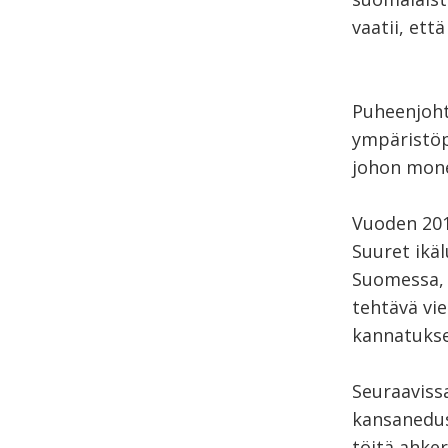
vaatii, ett
Puheenjohta
ympäristöp
johon mone
Vuoden 201
Suuret ikä
Suomessa, 
tehtävä vi
kannatukse
Seuraaviss
kansanedus
töitä ahker