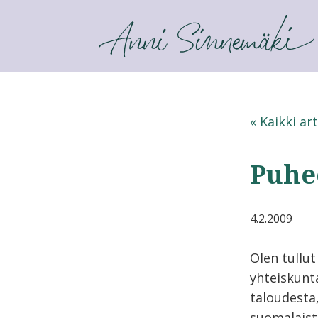
ANNI SINNEMÄKI
« Kaikki art
Puhe
4.2.2009
Olen tullu
yhteiskunt
taloudesta
suomalaist