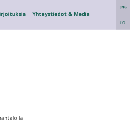
ENG
irjoituksia
Yhteystiedot & Media
SVE
antalolla