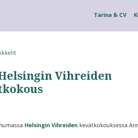
Tarina & CV
K
ikkelit
 Helsingin Vihreiden
tkokous
uhumassa
Helsingin Vihreiden
kevätkokouksessa Ann
.