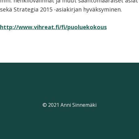
mm. henkilövalinnat ja muut sääntömääräiset asiat
sekä Strategia 2015 -asiakirjan hyväksyminen.
http://www.vihreat.fi/fi/puoluekokous
© 2021 Anni Sinnemäki