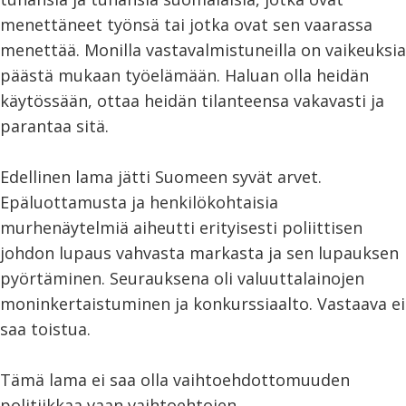
menettäneet työnsä tai jotka ovat sen vaarassa
menettää. Monilla vastavalmistuneilla on vaikeuksia
päästä mukaan työelämään. Haluan olla heidän
käytössään, ottaa heidän tilanteensa vakavasti ja
parantaa sitä.
Edellinen lama jätti Suomeen syvät arvet.
Epäluottamusta ja henkilökohtaisia
murhenäytelmiä aiheutti erityisesti poliittisen
johdon lupaus vahvasta markasta ja sen lupauksen
pyörtäminen. Seurauksena oli valuuttalainojen
moninkertaistuminen ja konkurssiaalto. Vastaava ei
saa toistua.
Tämä lama ei saa olla vaihtoehdottomuuden
politiikkaa vaan vaihtoehtojen.