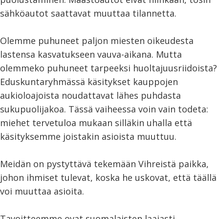
sähköautot saattavat muuttaa tilannetta.
Olemme puhuneet paljon miesten oikeudesta
lastensa kasvatukseen vauva-aikana. Mutta
olemmeko puhuneet tarpeeksi huoltajuusriidoista?
Eduskuntaryhmässä käsitykset kauppojen
aukioloajoista noudattavat lähes puhdasta
sukupuolijakoa. Tässä vaiheessa voin vain todeta:
miehet tervetuloa mukaan silläkin uhalla että
käsityksemme joistakin asioista muuttuu.
Meidän on pystyttävä tekemään Vihreistä paikka,
johon ihmiset tulevat, koska he uskovat, että täällä
voi muuttaa asioita.
Tavoitteemme ovat suomalaisten laajasti