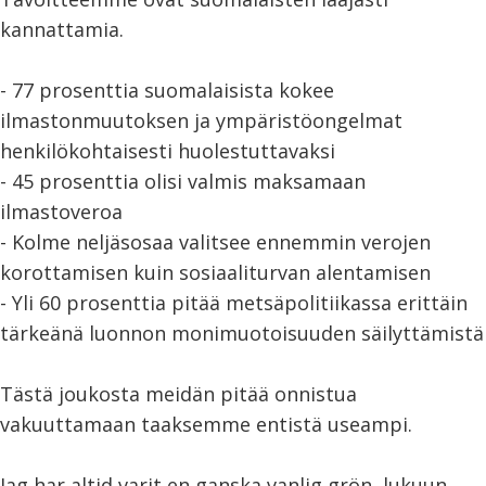
kannattamia.
- 77 prosenttia suomalaisista kokee
ilmastonmuutoksen ja ympäristöongelmat
henkilökohtaisesti huolestuttavaksi
- 45 prosenttia olisi valmis maksamaan
ilmastoveroa
- Kolme neljäsosaa valitsee ennemmin verojen
korottamisen kuin sosiaaliturvan alentamisen
- Yli 60 prosenttia pitää metsäpolitiikassa erittäin
tärkeänä luonnon monimuotoisuuden säilyttämistä
Tästä joukosta meidän pitää onnistua
vakuuttamaan taaksemme entistä useampi.
Jag har altid varit en ganska vanlig grön, lukuun