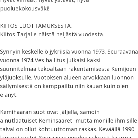
puoluekokousväki!
KIITOS LUOTTAMUKSESTA.
Kiitos Tarjalle näistä neljästä vuodesta.
Synnyin keskelle öljykriisiä vuonna 1973. Seuraavana
vuonna 1974 Vesihallitus julkaisi kaksi
suunnitelmaa tekoaltaan rakentamisesta Kemijoen
yläjuoksulle. Vuotoksen alueen arvokkaan luonnon
säilymisestä on kamppailtu niin kauan kuin olen
elänyt.
Kemihaaran suot ovat jäljellä, samoin
ainutlaatuiset Keminsaaret, mutta monille ihmisille
taival on ollut kohtuuttoman raskas. Keväällä 1990
lapseni syntyi. Seuraavan vuoden syksynä kauppa-