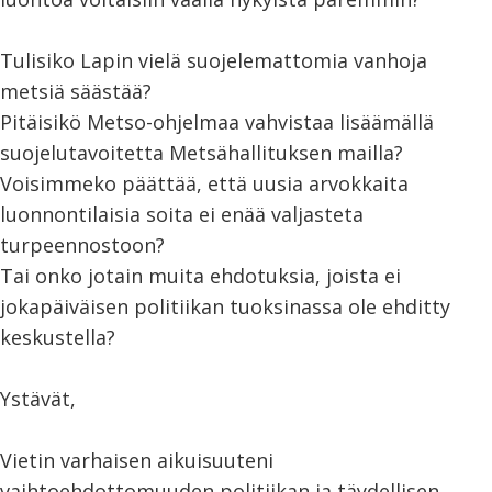
Tulisiko Lapin vielä suojelemattomia vanhoja
metsiä säästää?
Pitäisikö Metso-ohjelmaa vahvistaa lisäämällä
suojelutavoitetta Metsähallituksen mailla?
Voisimmeko päättää, että uusia arvokkaita
luonnontilaisia soita ei enää valjasteta
turpeennostoon?
Tai onko jotain muita ehdotuksia, joista ei
jokapäiväisen politiikan tuoksinassa ole ehditty
keskustella?
Ystävät,
Vietin varhaisen aikuisuuteni
vaihtoehdottomuuden politiikan ja täydellisen