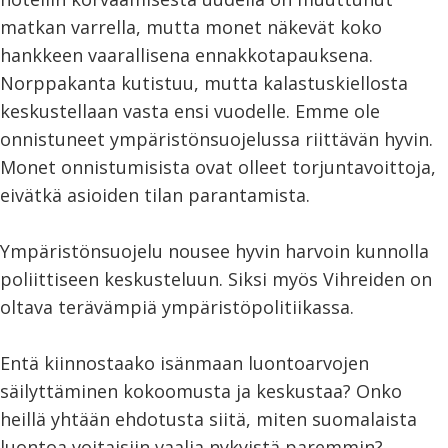
matkan varrella, mutta monet näkevät koko
hankkeen vaarallisena ennakkotapauksena.
Norppakanta kutistuu, mutta kalastuskiellosta
keskustellaan vasta ensi vuodelle. Emme ole
onnistuneet ympäristönsuojelussa riittävän hyvin.
Monet onnistumisista ovat olleet torjuntavoittoja,
eivätkä asioiden tilan parantamista.
Ympäristönsuojelu nousee hyvin harvoin kunnolla
poliittiseen keskusteluun. Siksi myös Vihreiden on
oltava terävämpiä ympäristöpolitiikassa.
Entä kiinnostaako isänmaan luontoarvojen
säilyttäminen kokoomusta ja keskustaa? Onko
heillä yhtään ehdotusta siitä, miten suomalaista
luontoa voitaisiin vaalia nykyistä paremmin?