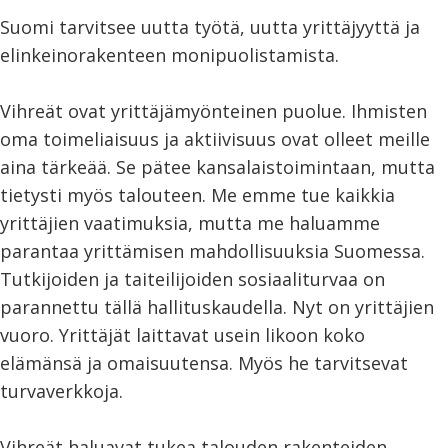
Suomi tarvitsee uutta työtä, uutta yrittäjyyttä ja
elinkeinorakenteen monipuolistamista.
Vihreät ovat yrittäjämyönteinen puolue. Ihmisten
oma toimeliaisuus ja aktiivisuus ovat olleet meille
aina tärkeää. Se pätee kansalaistoimintaan, mutta
tietysti myös talouteen. Me emme tue kaikkia
yrittäjien vaatimuksia, mutta me haluamme
parantaa yrittämisen mahdollisuuksia Suomessa.
Tutkijoiden ja taiteilijoiden sosiaaliturvaa on
parannettu tällä hallituskaudella. Nyt on yrittäjien
vuoro. Yrittäjät laittavat usein likoon koko
elämänsä ja omaisuutensa. Myös he tarvitsevat
turvaverkkoja.
Vihreät haluavat tukea talouden rakenteiden