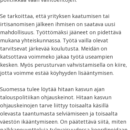
Se tarkoittaa, että yrityksen kaatumisen tai
irtisanomisen jälkeen ihmisen on saatava uusi
mahdollisuus. Työttömäksi jääneet on pidettävä
mukana yhteiskunnassa. Työtä vailla olevat
tarvitsevat järkevää koulutusta. Meidän on
katsottava voimmeko jakaa työtä useampien
kesken. Myös perusturvan vahvistamisella on kiire,
jotta voimme estää köyhyyden lisääntymisen.
Suomessa tulee löytää hitaan kasvun ajan
talouspolitiikan ohjauskeinot. Hitaan kasvun
ohjauskeinojen tarve liittyy toisaalta käsillä
olevasta taantumasta selviämiseen ja toisaalta
väestön ikääntymiseen. On päätettävä siitä, miten
palkkaneuvotteluja tulevaisuudessa koordinoidaan.