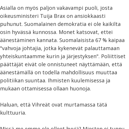
Asialla on myös paljon vakavampi puoli, josta
oikeusministeri Tuija Brax on ansiokkaasti
puhunut. Suomalainen demokratia ei ole kaikilta
osin hyvässä kunnossa. Monet katsovat, ettei
äänestäminen kannata. Suomalaisista 67 % kaipaa
"vahvoja johtajia, jotka kykenevät palauttamaan
yhteiskuntaamme kurin ja järjestyksen". Poliittiset
päättäjät eivät ole onnistuneet näyttämään, että
äänestämällä on todella mahdollisuus muuttaa
politiikan suuntaa. Ihmisten kuulemisessa ja
mukaan ottamisessa ollaan huonoja.
Haluan, että Vihreät ovat murtamassa tätä
kulttuuria.
Missä me emme ole olleet hyviä? Miesten ei tunnu