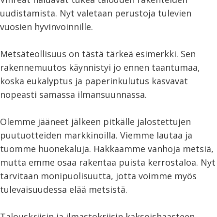
uudistamista. Nyt valetaan perustoja tulevien
vuosien hyvinvoinnille.
Metsäteollisuus on tästä tärkeä esimerkki. Sen
rakennemuutos käynnistyi jo ennen taantumaa,
koska eukalyptus ja paperinkulutus kasvavat
nopeasti samassa ilmansuunnassa.
Olemme jääneet jälkeen pitkälle jalostettujen
puutuotteiden markkinoilla. Viemme lautaa ja
tuomme huonekaluja. Hakkaamme vanhoja metsiä,
mutta emme osaa rakentaa puista kerrostaloa. Nyt
tarvitaan monipuolisuutta, jotta voimme myös
tulevaisuudessa elää metsistä.
Talouskriisin ja ilmastokriisin kaksoishaasteen