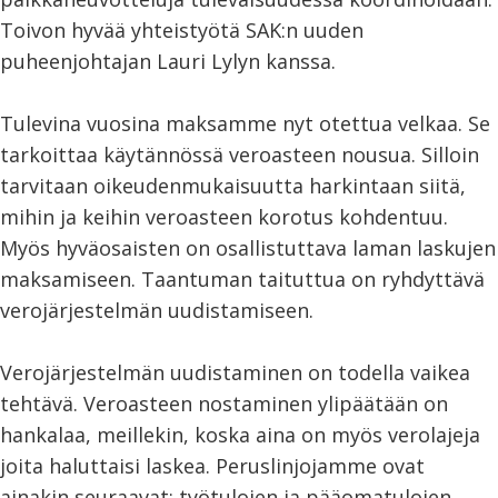
Toivon hyvää yhteistyötä SAK:n uuden
puheenjohtajan Lauri Lylyn kanssa.
Tulevina vuosina maksamme nyt otettua velkaa. Se
tarkoittaa käytännössä veroasteen nousua. Silloin
tarvitaan oikeudenmukaisuutta harkintaan siitä,
mihin ja keihin veroasteen korotus kohdentuu.
Myös hyväosaisten on osallistuttava laman laskujen
maksamiseen. Taantuman taituttua on ryhdyttävä
verojärjestelmän uudistamiseen.
Verojärjestelmän uudistaminen on todella vaikea
tehtävä. Veroasteen nostaminen ylipäätään on
hankalaa, meillekin, koska aina on myös verolajeja
joita haluttaisi laskea. Peruslinjojamme ovat
ainakin seuraavat: työtulojen ja pääomatulojen