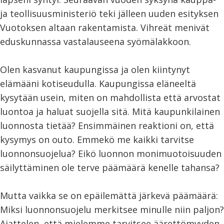
ja teollisuusministeriö teki jälleen uuden esityksen
Vuotoksen altaan rakentamista. Vihreät menivät
eduskunnassa vastalauseena syömälakkoon.
Olen kasvanut kaupungissa ja olen kiintynyt
elämääni kotiseudulla. Kaupungissa eläneeltä
kysytään usein, miten on mahdollista että arvostat
luontoa ja haluat suojella sitä. Mitä kaupunkilainen
luonnosta tietää? Ensimmäinen reaktioni on, että
kysymys on outo. Emmekö me kaikki tarvitse
luonnonsuojelua? Eikö luonnon monimuotoisuuden
säilyttäminen ole terve päämäärä kenelle tahansa?
Mutta vaikka se on epäilemättä järkevä päämäärä:
Miksi luonnonsuojelu merkitsee minulle niin paljon?
Ajattelen, että mielemme tarvitsee äärettömyyden