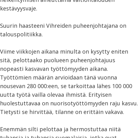
kestävyysvaje.
Suurin haasteeni Vihreiden puheenjohtajana on
talouspolitiikka.
Viime viikkojen aikana minulta on kysytty eniten
sitä, pelottaako puolueen puheenjohtajuus
nopeasti kasvavan työttömyyden aikana.
Työttömien määrän arvioidaan tänä vuonna
nousevan 280 000:een, se tarkoittaa lähes 100 000
uutta työtä vailla olevaa ihmistä. Erityisen
huolestuttavaa on nuorisotyöttömyyden raju kasvu.
Tietysti se hirvittää, tilanne on erittäin vakava.
Enemmän silti pelottaa ja hermostuttaa niitä
tuhansia ja tuhansia suomalaisia, jotka ovat