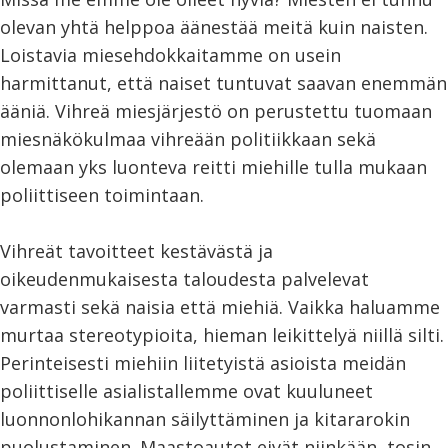
olevan yhtä helppoa äänestää meitä kuin naisten.
Loistavia miesehdokkaitamme on usein
harmittanut, että naiset tuntuvat saavan enemmän
ääniä. Vihreä miesjärjestö on perustettu tuomaan
miesnäkökulmaa vihreään politiikkaan sekä
olemaan yks luonteva reitti miehille tulla mukaan
poliittiseen toimintaan.
Vihreät tavoitteet kestävästä ja
oikeudenmukaisesta taloudesta palvelevat
varmasti sekä naisia että miehiä. Vaikka haluamme
murtaa stereotypioita, hieman leikittelyä niillä silti.
Perinteisesti miehiin liitetyistä asioista meidän
poliittiselle asialistallemme ovat kuuluneet
luonnonlohikannan säilyttäminen ja kitararokin
puolustaminen. Maastoautot eivät niinkään, tosin