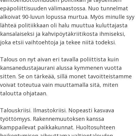
epäpoliittisuuden välimaastossa. Nuo tunnelmat
alkoivat 90-luvun lopussa murtua. Myös minulle syy
lähteä politiikkaan oli halu muuttua kuluttajasta
kansalaiseksi ja kahvipöytäkriitikosta ihmiseksi,
joka etsii vaihtoehtoja ja tekee niitä todeksi.
Talous on nyt aivan eri tavalla poliittista kuin
kansanedustajaurani alussa kymmenen vuotta
sitten. Se on tärkeää, sillä monet tavoitteistamme
voivat toteutua vain muuttamalla sitä, miten
taloutta ohjataan.
Talouskriisi. Ilmastokriisi. Nopeasti kasvava
työttömyys. Rakennemuutoksen kanssa
kamppailevat paikkakunnat. Huoltosuhteen
heikentymisen aiheuttama valtiontalouden