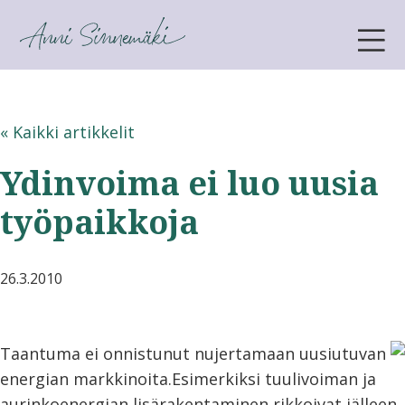
ANNI SINNEMÄKI
« Kaikki artikkelit
Ydinvoima ei luo uusia
työpaikkoja
26.3.2010
Taantuma ei
onnistunut nujertamaan uusiutuvan
energian markkinoita.Esimerkiksi tuulivoiman ja
aurinkoenergian lisärakentaminen rikkoivat jälleen