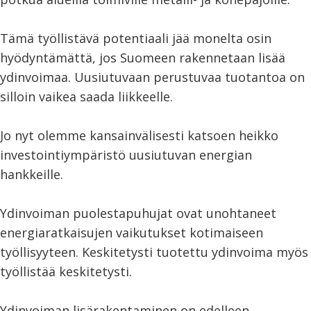
Tämä työllistävä potentiaali jää monelta osin
hyödyntämättä, jos Suomeen rakennetaan lisää
ydinvoimaa. Uusiutuvaan perustuvaa tuotantoa on
silloin vaikea saada liikkeelle.
Jo nyt olemme kansainvälisesti katsoen heikko
investointiympäristö uusiutuvan energian
hankkeille.
Ydinvoiman puolestapuhujat ovat unohtaneet
energiaratkaisujen vaikutukset kotimaiseen
työllisyyteen. Keskitetysti tuotettu ydinvoima myös
työllistää keskitetysti.
Ydinvoiman lisärakentaminen on edelleen