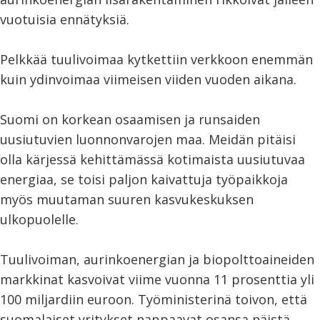
vuotuisia ennätyksiä.
Pelkkää tuulivoimaa kytkettiin verkkoon enemmän
kuin ydinvoimaa viimeisen viiden vuoden aikana.
Suomi on korkean osaamisen ja runsaiden
uusiutuvien luonnonvarojen maa. Meidän pitäisi
olla kärjessä kehittämässä kotimaista uusiutuvaa
energiaa, se toisi paljon kaivattuja työpaikkoja
myös muutaman suuren kasvukeskuksen
ulkopuolelle.
Tuulivoiman, aurinkoenergian ja biopolttoaineiden
markkinat kasvoivat viime vuonna 11 prosenttia yli
100 miljardiin euroon. Työministerinä toivon, että
suomalaiset yritykset nappaavat osansa näistä