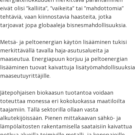
eivät olisi ”kalliita”, ”vaikeita” tai ”mahdottomia”
tehtäviä, vaan kiinnostavia haasteita, jotka
tarjoavat jopa globaaleja bisnesmahdollisuuksia.
Metsä- ja peltoenergian käytön lisääminen tukisi
merkittävällä tavalla haja-asutusalueita ja
maaseutua. Energiapuun korjuu ja peltoenergian
lisääminen tuovat kaivattuja lisätyömahdollisuuksia
maaseutuyrittäjille.
Jätepohjaisen biokaasun tuotantoa voidaan
toteuttaa monessa eri kokoluokassa maatiloilta
taajamiin. Tällä sektorilla ollaan vasta
alkutekijöissään. Pienen mittakaavan sähkö- ja
lämpölaitosten rakentamisella saataisiin kaivattua
potkua alueilla toimiville metalli- ja konepajoille.