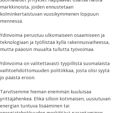
markkinoista, joiden ennustetaan
kolminkertaistuvan vuosikymmenen loppuun
mennessä.
Ydinvoima perustuu ulkomaiseen osaamiseen ja
teknologiaan ja työllistää kyllä rakennusvaiheessa,
mutta pääosin muualta tullutta työvoimaa.
Ydinvoima on valitettavasti tyypillistä suomalaista
vaihtoehdottomuuden politiikkaa, josta olisi syytä
jo päästä eroon.
Tarvitsemme hieman enemmän kuuluisaa
yrittäjähenkeä. Ehkä silloin kotimaisen, uusiutuvan
energian tuntuva lisääminen tai
energiatehokkuuden merkittävä parantaminen