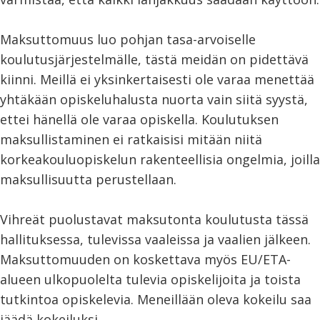
Maksuttomuus luo pohjan tasa-arvoiselle
koulutusjärjestelmälle, tästä meidän on pidettävä
kiinni. Meillä ei yksinkertaisesti ole varaa menettää
yhtäkään opiskeluhalusta nuorta vain siitä syystä,
ettei hänellä ole varaa opiskella. Koulutuksen
maksullistaminen ei ratkaisisi mitään niitä
korkeakouluopiskelun rakenteellisia ongelmia, joilla
maksullisuutta perustellaan.
Vihreät puolustavat maksutonta koulutusta tässä
hallituksessa, tulevissa vaaleissa ja vaalien jälkeen.
Maksuttomuuden on koskettava myös EU/ETA-
alueen ulkopuolelta tulevia opiskelijoita ja toista
tutkintoa opiskelevia. Meneillään oleva kokeilu saa
jäädä kokeiluksi.