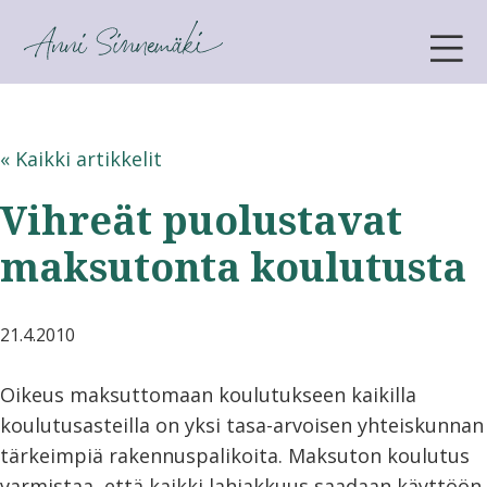
ANNI SINNEMÄKI
« Kaikki artikkelit
Vihreät puolustavat
maksutonta koulutusta
21.4.2010
Oikeus maksuttomaan koulutukseen kaikilla
koulutusasteilla on yksi tasa-arvoisen yhteiskunnan
tärkeimpiä rakennuspalikoita. Maksuton koulutus
varmistaa, että kaikki lahjakkuus saadaan käyttöön.