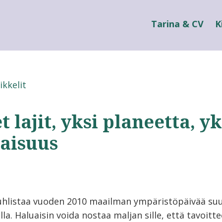
Tarina & CV
K
ikkelit
 lajit, yksi planeetta, yk
vaisuus
juhlistaa vuoden 2010 maailman ympäristöpäivää suu
la. Haluaisin voida nostaa maljan sille, että tavoitt