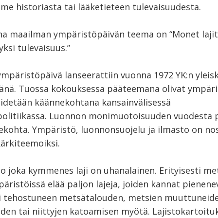
e historiasta tai lääketieteen tulevaisuudesta.
a maailman ympäristöpäivän teema on “Monet lajit,
yksi tulevaisuus.”
mpäristöpäivä lanseerattiin vuonna 1972 YK:n ylei
vänä. Tuossa kokouksessa pääteemana olivat ympäris
idetään käännekohtana kansainvälisessä
olitiikassa. Luonnon monimuotoisuuden vuodesta p
ekohta. Ympäristö, luonnonsuojelu ja ilmasto on no
kärkiteemoiksi.
o joka kymmenes laji on uhanalainen. Erityisesti met
ristöissä elää paljon lajeja, joiden kannat pienene
i tehostuneen metsätalouden, metsien muuttuneid
den tai niittyjen katoamisen myötä. Lajistokartoitu