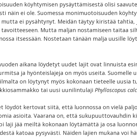
suuden köyhtymisen pysäyttämisestä olisi saavute
asti näin ei ole. Suomessa monimuotoisuuden köyht
mutta ei pysähtynyt. Meidän täytyy kiristää tahtia, 
avoitteeseen. Mutta maljan nostamiseen taitaa silt
nossa itsessään. Nostetaan tänään malja uusille löyt
uoden aikana löydetyt uudet lajit ovat linnuista esi
rmitsa ja hyönteislajeja on myös useita. Suomelle uu
ailmalta on löytynyt myös kokonaan tieteelle uusia t
kkiosammakko tai uusi uunilintulaji
Phylloscopus calci
löydöt kertovat siitä, että luonnossa on vielä paljo
mia asioita. Vaarana on, että sukupuuttovauhdin ki
i laji jää meiltä kokonaan löytämättä ja osa luonno
destä katoaa pysyvästi. Näiden lajien mukana voi hä