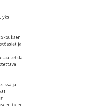
 yksi
skokouksen
töasiat ja
itää tehdä
stettava
sissä ja
vät
en
kseen tulee