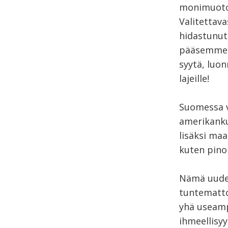
monimuotoi
Valitettav
hidastunut 
pääsemme t
syytä, luon
lajeille!
Suomessa v
amerikanku
lisäksi ma
kuten pino
Nämä uudet 
tuntematto
yhä useamp
ihmeellisyy