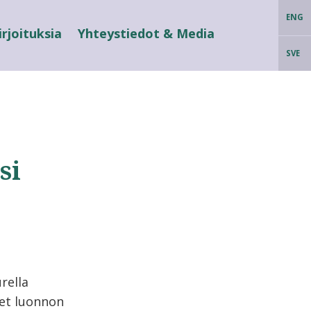
ENG
irjoituksia
Yhteystiedot & Media
SVE
si
rella
eet luonnon