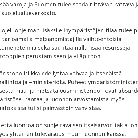
sää varoja ja Suomen tulee saada riittävän kattava j
 suojelualueverkosto.
ojeluohjelman lisäksi elinympäristöjen tilaa tulee 
i tarjoamalla metsänomistajille vaihtoehtoisia
omenetelmiä sekä suuntaamalla lisää resursseja
tooppien perustamiseen ja ylläpitoon.
istöpolitiikka edellyttää vahvaa ja itsenäistä
allintoa ja –ministeriötä. Puheet ympäristöministe
sesta maa- ja metsätalousministeriöön ovat absurde
päristöseurantaa ja luonnon arvostamista myös
ätöksissä tulisi päinvastoin vahvistaa.
, että luontoa on suojeltava sen itseisarvon takia, on
myös yhteinen tulevaisuus muun luonnon kanssa.