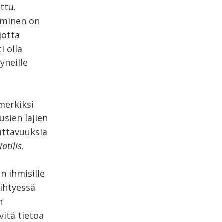
ttu.
yminen on
jotta
i olla
yneille
merkiksi
sien lajien
uttavuuksia
atilis
.
n ihmisille
ihtyessä
n
vitä tietoa