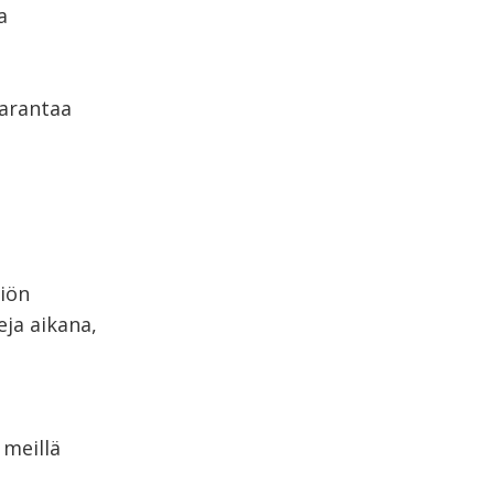
a
parantaa
riön
ja aikana,
 meillä