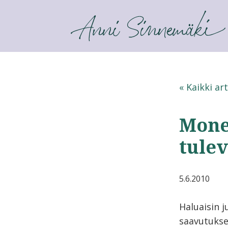
ANNI SINNEMÄKI
« Kaikki art
Monet
tule
5.6.2010
Haluaisin 
saavutuksel