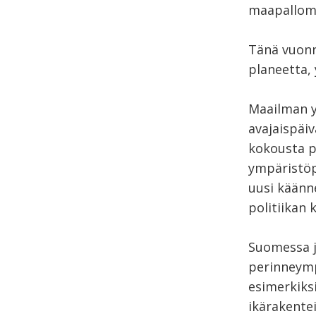
maapallomm
Tänä vuonn
planeetta, 
Maailman y
avajaispäi
kokousta p
ympäristöp
uusi käänn
politiikan 
Suomessa j
perinneympä
esimerkiks
ikärakentei