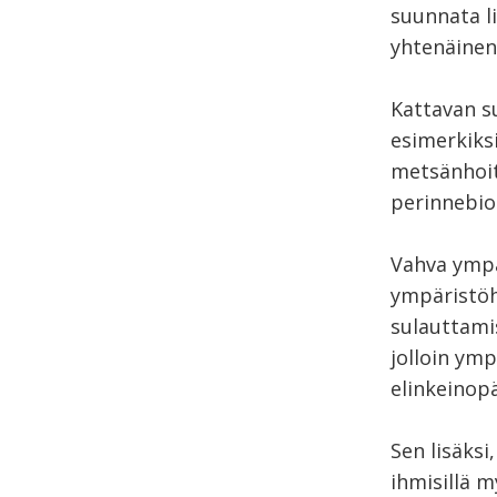
suunnata li
yhtenäinen
Kattavan su
esimerkiks
metsänhoit
perinnebio
Vahva ympär
ympäristöh
sulauttami
jolloin ym
elinkeinopä
Sen lisäksi
ihmisillä 