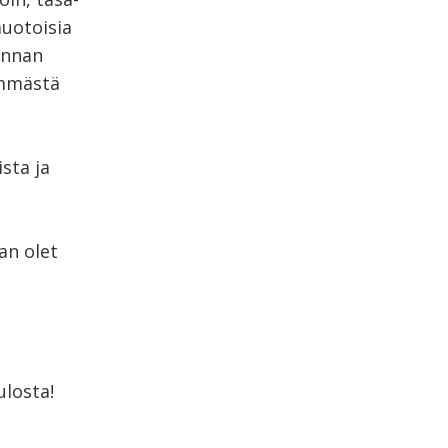
uotoisia
unnan
emmästä
sta ja
an olet
ulosta!