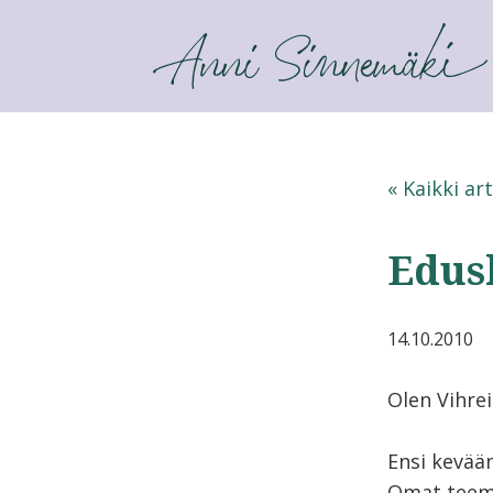
ANNI SINNEMÄKI
« Kaikki art
Edus
14.10.2010
Olen Vihre
Ensi kevää
Omat teema