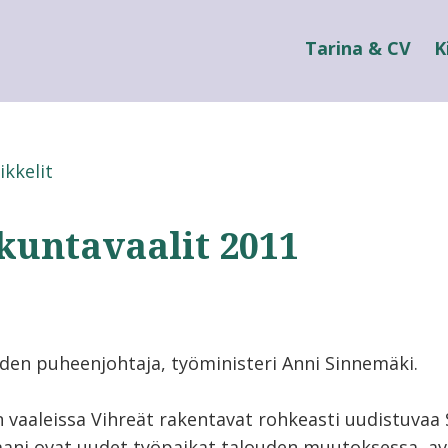
Tarina & CV
K
ikkelit
kuntavaalit 2011
iden puheenjohtaja, työministeri Anni Sinnemäki.
n vaaleissa Vihreät rakentavat rohkeasti uudistuvaa
ni ovat uudet työpaikat talouden muutoksessa, avo