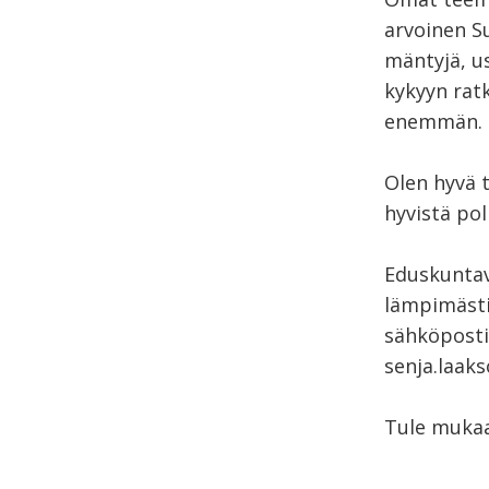
arvoinen S
mäntyjä, u
kykyyn rat
enemmän.
Olen hyvä 
hyvistä pol
Eduskuntav
lämpimästi 
sähköpostil
senja.laaks
Tule mukaa