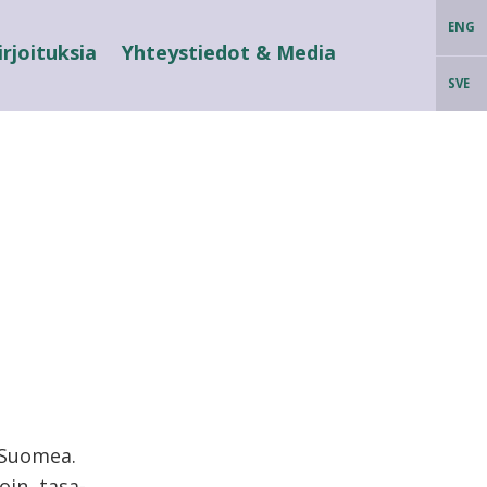
ENG
irjoituksia
Yhteystiedot & Media
SVE
 Suomea.
in, tasa-