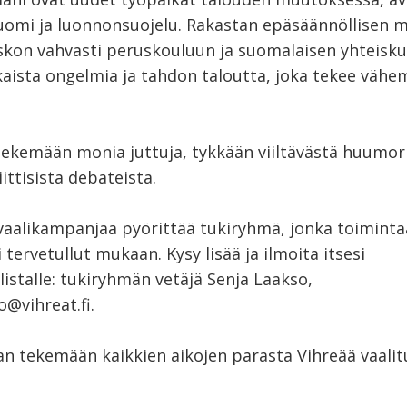
uomi ja luonnonsuojelu. Rakastan epäsäännöllisen m
skon vahvasti peruskouluun ja suomalaisen yhteisk
kaista ongelmia ja tahdon taloutta, joka tekee väh
tekemään monia juttuja, tykkään viiltävästä huumori
iittisista debateista.
aalikampanjaa pyörittää tukiryhmä, jonka toiminta
tervetullut mukaan. Kysy lisää ja ilmoita itsesi
istalle: tukiryhmän vetäjä Senja Laakso,
o@vihreat.fi.
n tekemään kaikkien aikojen parasta Vihreää vaalit