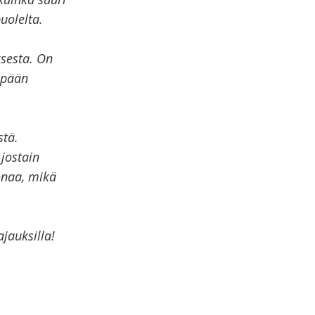
uolelta.
ksesta. On
mpään
stä.
jostain
onaa, mikä
jauksilla!