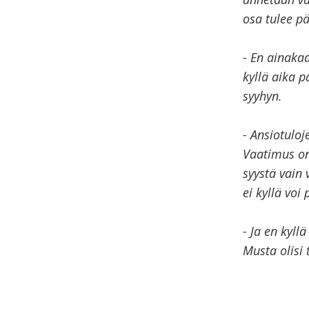
osa tulee p
- En ainaka
kyllä aika 
syyhyn.
- Ansiotuloj
Vaatimus on
syystä vain
ei kyllä voi
- Ja en kyll
Musta olisi 