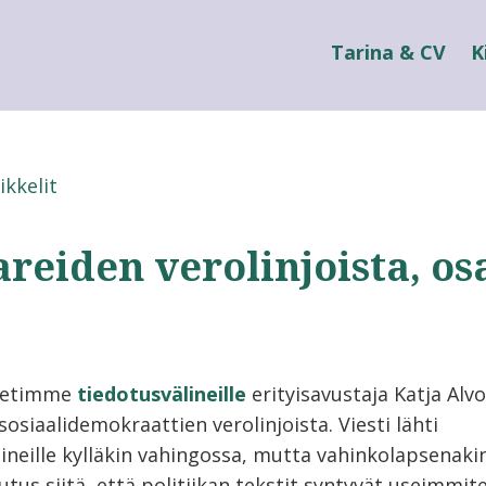
Tarina & CV
K
ikkelit
eiden verolinjoista, os
hetimme
tiedotusvälineille
erityisavustaja Katja Alv
osiaalidemokraattien verolinjoista. Viesti lähti
ineille kylläkin vahingossa, mutta vahinkolapsenaki
tus siitä, että politiikan tekstit syntyvät useimmit