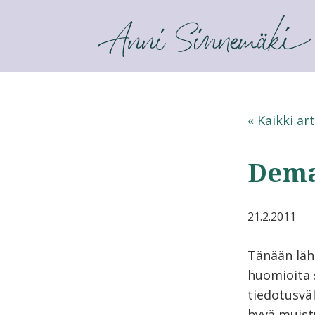
ANNI SINNEMÄKI
« Kaikki art
Demar
21.2.2011
Tänään lä
huomioita s
tiedotusväl
hyvä muistu