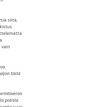
iä siitä,
kistus
ittelemättä
a
 vain
roa.
aljon tästä
perintöveron
ko potista
kuinka suuri