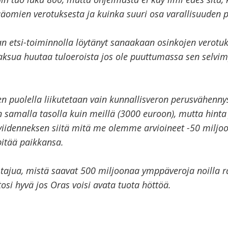
ääomien verotuksesta ja kuinka suuri osa varallisuuden p
an etsi-toiminnolla löytänyt sanaakaan osinkojen verotu
paksua huutaa tuloeroista jos ole puuttumassa sen selvi
en puolella liikutetaan vain kunnallisveron perusvähenny
 samalla tasolla kuin meillä (3000 euroon), mutta hinta 
 viidenneksen siitä mitä me olemme arvioineet -50 miljo
 pitää paikkansa.
ä tajua, mistä saavat 500 miljoonaa ymppäveroja noilla ra
tosi hyvä jos Oras voisi avata tuota höttöä.