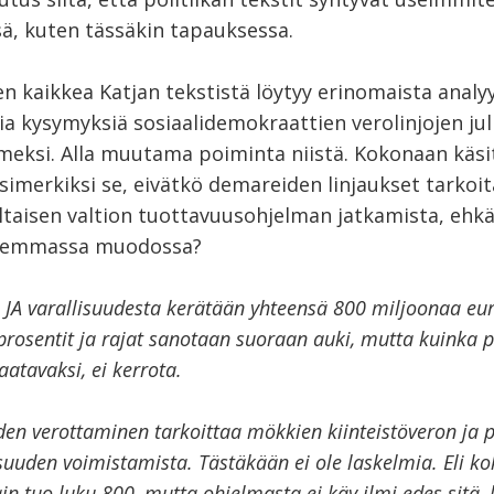
sä, kuten tässäkin tapauksessa.
 kaikkea Katjan tekstistä löytyy erinomaista analyys
a kysymyksiä sosiaalidemokraattien verolinjojen jul
imeksi. Alla muutama poiminta niistä. Kokonaan käs
simerkiksi se, eivätkö demareiden linjaukset tarkoit
ltaisen valtion tuottavuusohjelman jatkamista, ehkä
kemmassa muodossa?
 JA varallisuudesta kerätään yhteensä 800 miljoonaa eu
rosentit ja rajat sanotaan suoraan auki, mutta kuinka p
atavaksi, ei kerrota.
uden verottaminen tarkoittaa mökkien kiinteistöveron ja 
suuden voimistamista. Tästäkään ei ole laskelmia. Eli ko
n tuo luku 800, mutta ohjelmasta ei käy ilmi edes sitä, 