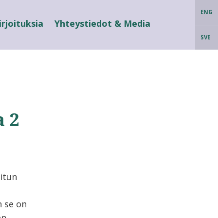
ENG
irjoituksia
Yhteystiedot & Media
SVE
a 2
oitun
n se on
en