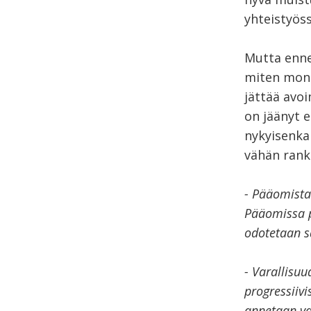
yhteistyös
Mutta ennen
miten moni
jättää avo
on jäänyt e
nykyisenka
vähän ran
- Pääomista
Pääomissa p
odotetaan sa
- Varallisu
progressiivi
annetaan vai