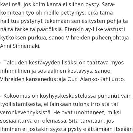
käsiinsä, jos kolmikanta ei siihen pysty. Sata-
komitean työ oli meille pettymys, eikä tämä
hallitus pystynyt tekemään sen esitysten pohjalta
näitä tärkeitä päätöksiä. Etenkin ay-liike vastusti
kytköksen purkua, sanoo Vihreiden puheenjohtaja
Anni Sinnemäki.
- Talouden kestävyyden lisäksi on taattava myös
inhimillinen ja sosiaalinen kestävyys, sanoo
Vihreiden kansanedustaja Outi Alanko-Kahiluoto.
- Kokoomus on köyhyyskeskustelussa puhunut vain
työllistämisestä, ei lainkaan tulonsiirroista tai
veronkevennyksistä. He ovat unohtaneet, miksi
sosiaaliturva on olemassa. Sitä tarvitaan, jos
ihminen ei jostakin syystä pysty elättämään itseään