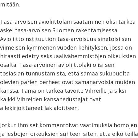
mitään.
Tasa-arvoisen avioliittolain säätäminen olisi tärkeä
askel tasa-arvoisen Suomen rakentamisessa.
Avioliittoinstituution tasa-arvoisuus sinetöisi sen
viimeisen kymmenen vuoden kehityksen, jossa on
hitaasti edetty seksuaalivähemmistöjen oikeuksien
osalta. Tasa-arvoinen avioliittolaki olisi sen
tosiasian tunnustamista, että samaa sukupuolta
olevien parien perheet ovat samanarvoisia muiden
kanssa. Tämä on tärkeä tavoite Vihreille ja siksi
kaikki Vihreiden kansanedustajat ovat
allekirjoittaneet lakialoitteen.
Jotkut ihmiset kommentoivat vaatimuksia homojen
ja lesbojen oikeuksien suhteen siten, että eikö teillä