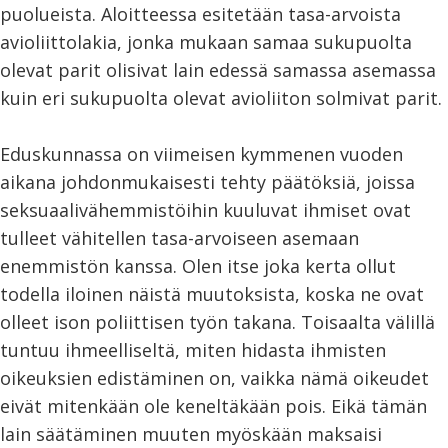
puolueista. Aloitteessa esitetään tasa-arvoista
avioliittolakia, jonka mukaan samaa sukupuolta
olevat parit olisivat lain edessä samassa asemassa
kuin eri sukupuolta olevat avioliiton solmivat parit.
Eduskunnassa on viimeisen kymmenen vuoden
aikana johdonmukaisesti tehty päätöksiä, joissa
seksuaalivähemmistöihin kuuluvat ihmiset ovat
tulleet vähitellen tasa-arvoiseen asemaan
enemmistön kanssa. Olen itse joka kerta ollut
todella iloinen näistä muutoksista, koska ne ovat
olleet ison poliittisen työn takana. Toisaalta välillä
tuntuu ihmeelliseltä, miten hidasta ihmisten
oikeuksien edistäminen on, vaikka nämä oikeudet
eivät mitenkään ole keneltäkään pois. Eikä tämän
lain säätäminen muuten myöskään maksaisi