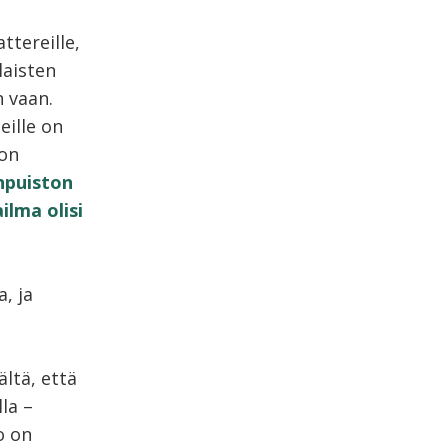
ttereille,
laisten
n vaan.
eille on
 on
npuiston
ilma olisi
, ja
ltä, että
lla –
o on