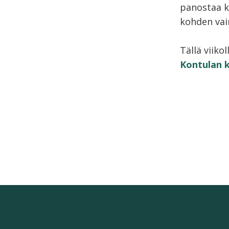
panostaa ki
kohden vain
Tällä viiko
Kontulan k