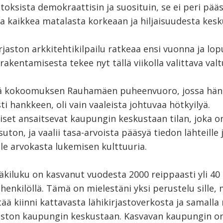
itoksista demokraattisin ja suosituin, se ei peri pä
aa kaikkea matalasta korkeaan ja hiljaisuudesta kes
jaston arkkitehtikilpailu ratkeaa ensi vuonna ja lop
akentamisesta tekee nyt tällä viikolla valittava valt
tä kokoomuksen Rauhamäen puheenvuoro, jossa hän
ti hankkeen, oli vain vaaleista johtuvaa hötkyilyä.
set ansaitsevat kaupungin keskustaan tilan, joka on
uton, ja vaalii tasa-arvoista pääsyä tiedon lähteille 
le arvokasta lukemisen kulttuuria.
äkiluku on kasvanut vuodesta 2000 reippaasti yli 40
henkilöllä. Tämä on mielestäni yksi perustelu sille,
ä kiinni kattavasta lähikirjastoverkosta ja samalla
aston kaupungin keskustaan. Kasvavan kaupungin on