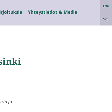
ENG
irjoituksia
Yhteystiedot & Media
SVE
sinki
urin ja