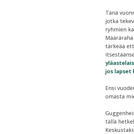
Tänä vuonna
jotka tekev
ryhmien ka
Määräraha 
tärkeää ett
itsestääns
yläastelai
jos lapset
Ensi vuode
omasta mie
Guggenheim
tällä hetke
Keskustakir