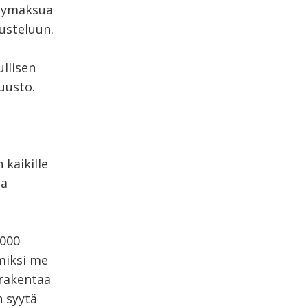
äsymaksua
kusteluun.
ullisen
uusto.
 kaikille
ja
 000
 miksi me
 rakentaa
 syytä