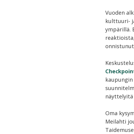
Vuoden alku
kulttuuri-
ympärillä. 
reaktioist
onnistunut
Keskustelus
Checkpoint
kaupungin o
suunnitelm
näyttelyitä
Oma kysymy
Meilahti j
Taidemuseo