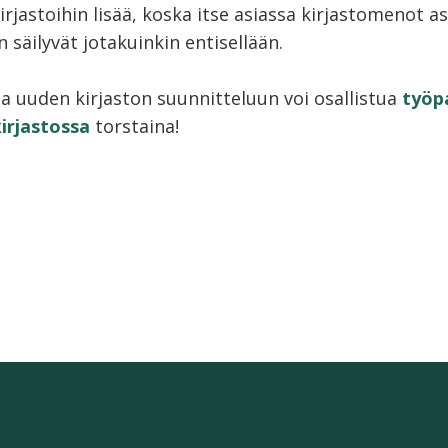
rjastoihin lisää, koska itse asiassa kirjastomenot a
 säilyvät jotakuinkin entisellään.
lla uuden kirjaston suunnitteluun voi osallistua
työp
irjastossa
torstaina!