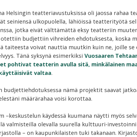
 Helsingin teatteriavustuksissa oli jaossa rahaa tea
ät seiniensä ulkopuolella, lähiöissä teatterityötä sel
nssa, jotka eivät välttämättä eksy teatteriin muute
otettiin budjettiin vihreiden ehdotuksesta, koska m
ä taiteesta voivat nauttia muutkin kuin ne, joille se
elvyys. Tänä syksynä esimerkiksi
Vuosaaren Tehtaa
set pohtivat teatterin avulla sitä, minkälainen maa
 käyttäisivät valtaa
.
n budjettiehdotuksessa nämä projektit saavat jatkoa
lestäni määrärahaa voisi korottaa.
 –keskustelun käydessä kuumana näytti myös selvä
llä valmisteilla olevalla suurella kulttuuri-investoinni
jastolla – on kaupunkilaisten tuki takanaan. Kirjast