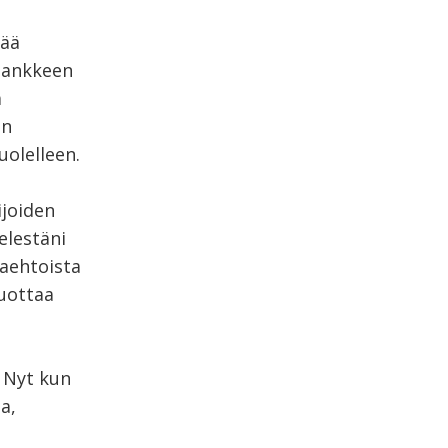
eää
hankkeen
ä
än
olelleen.
ijoiden
ielestäni
maehtoista
uottaa
 Nyt kun
a,