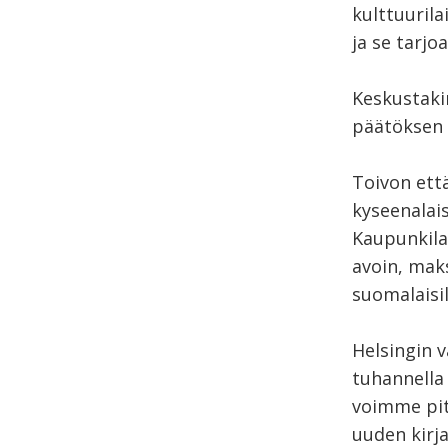
kulttuurila
ja se tarjo
Keskustakir
päätöksen r
Toivon et
kyseenalais
Kaupunkilai
avoin, maks
suomalaisil
Helsingin v
tuhannella 
voimme pitä
uuden kirj