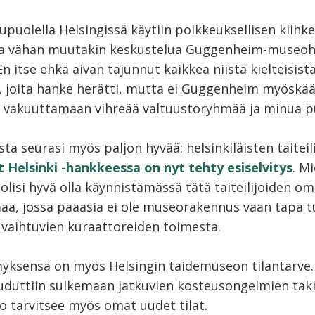
puolella Helsingissä käytiin poikkeuksellisen kiihk
 ja vähän muutakin keskustelua Guggenheim-museo
En itse ehkä aivan tajunnut kaikkea niistä kielteisist
a, joita hanke herätti, mutta ei Guggenheim myöskä
 vakuuttamaan vihreää valtuustoryhmää ja minua pu
ta seurasi myös paljon hyvää: helsinkiläisten taiteil
 Helsinki -hankkeessa on nyt tehty esiselvitys
. M
lisi hyvä olla käynnistämässä tätä taiteilijoiden o
aa, jossa pääasia ei ole museorakennus vaan tapa t
 vaihtuvien kuraattoreiden toimesta.
ksensä on myös Helsingin taidemuseon tilantarve.
ouduttiin sulkemaan jatkuvien kosteusongelmien taki
 tarvitsee myös omat uudet tilat.